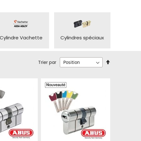
Cylindre Vachette
Cylindres spéciaux
Par
Trier par
ordre
décroissant