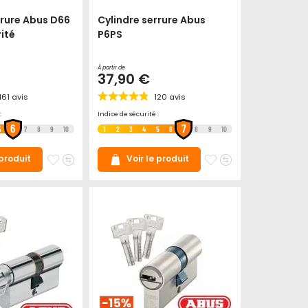
rrure Abus D66
Cylindre serrure Abus
ité
P6PS
À partir de
37,90 €
461
avis
120
avis
:
Indice de sécurité :
6
7
5
7
8
9
10
1
2
3
4
5
6
8
9
10
Ajouter
Ajouter
Ajouter
Ajouter
 produit
Voir le produit
à
au
à
au
mes
comparateur
mes
comparateur
favoris
favoris