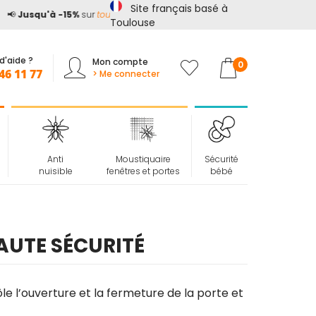
Site français basé à

Jusqu'à -15%
sur
tout le site*
avec le code
ETE15
Toulouse
d'aide ?
Mon compte
Mon panier
0
46 11 77
> Me connecter
Anti
Moustiquaire
Sécurité
nuisible
fenêtres et portes
bébé
HAUTE SÉCURITÉ
ôle l’ouverture et la fermeture de la porte et