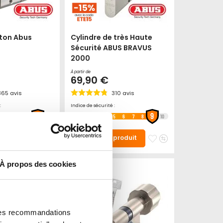
uton Abus
Cylindre de très Haute
Sécurité ABUS BRAVUS
2000
À partir de
69,90 €
365
avis
310
avis
:
Indice de sécurité :
9
9
5
6
7
8
10
1
2
3
4
5
6
7
8
10
Ajouter
Ajouter
Ajouter
Ajouter
 produit
Voir le produit
à
au
à
au
mes
comparateur
mes
comparateur
À propos des cookies
favoris
favoris
 des recommandations