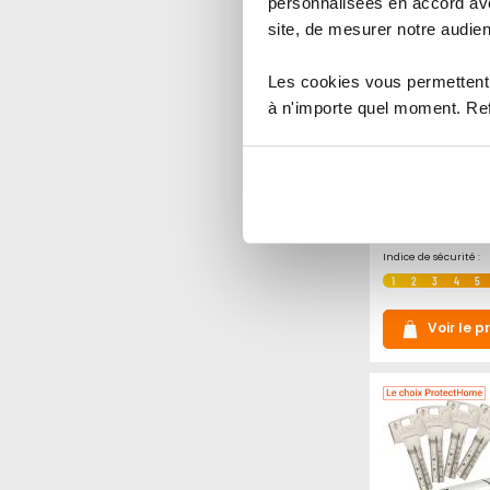
personnalisées en accord ave
site, de mesurer notre audien
Les cookies vous permettent 
Cylindre por
à n'importe quel moment. Refu
Bravus 2000 
À partir de
69,90 €
16
Indice de sécurité :
1
2
3
4
5
Voir le p