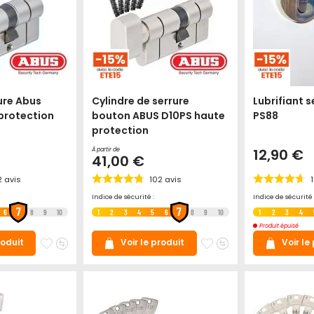
ure Abus
Cylindre de serrure
Lubrifiant 
protection
bouton ABUS D10PS haute
PS88
protection
12,90 €
À partir de
41,00 €
2
avis
102
avis
Indice de sécurité :
Indice de sécurité 
7
7
6
8
9
10
1
2
3
4
5
6
8
9
10
1
2
3
4
Produit épuisé
Ajouter
Ajouter
Ajouter
Ajouter
roduit
Voir le produit
Voir le
à
au
à
au
mes
comparateur
mes
comparateur
favoris
favoris