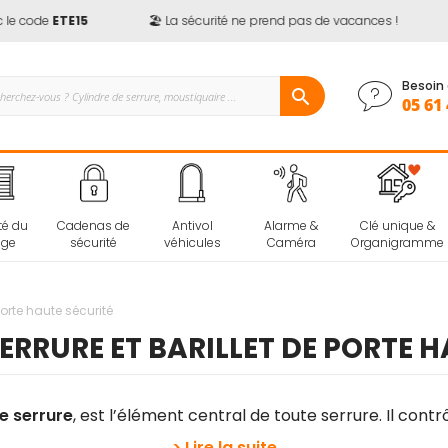
 code
ETE15
🏖️ La sécurité ne prend pas de vacances !

Besoin 
05 61 
té du
Cadenas de
Antivol
Alarme &
Clé unique &
age
sécurité
véhicules
Caméra
Organigramme
porte haute sécurité
ERRURE ET BARILLET DE PORTE 
de serrure
, est l’élément central de toute serrure. Il contr
> Lire la suite