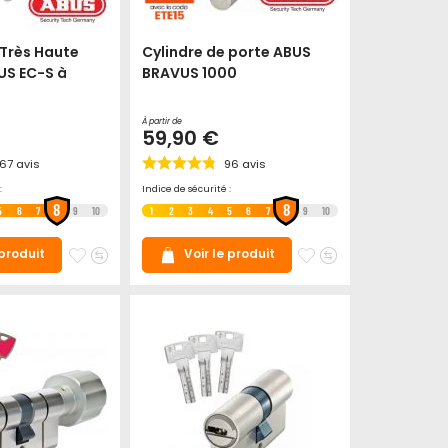
 Très Haute
Cylindre de porte ABUS
US EC-S à
BRAVUS 1000
À partir de
59,90 €
167
avis
96
avis
:
Indice de sécurité :
8
8
5
6
7
9
10
1
2
3
4
5
6
7
9
10
Ajouter
Ajouter
Ajouter
Ajouter
 produit
Voir le produit
à
au
à
au
mes
comparateur
mes
comparateur
favoris
favoris