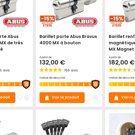
orte Abus
Barillet porte Abus Bravus
Barillet ren
MX de très
4000 MX à bouton
magnétique
té
MX Magnet
À partir de
À partir de
132,00 €
182,00 €
6
avis
156
avis
1
Indice de sécurité :
Indice de sécurité 
10
10
6
7
8
9
1
2
3
4
5
6
7
8
9
1
2
3
4
Ajouter
Ajouter
Ajouter
Ajouter
roduit
Voir le produit
Voir le
à
au
à
au
mes
comparateur
mes
comparateur
favoris
favoris