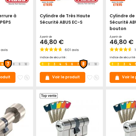
errure à
Cylindre de Très Haute
Cylindre de
 P6PS
Sécurité ABUS EC-S
Sécurité AB
bouton
À partir de
À partir de
46,80 €
46,80 €
avis
601
avis
Indice de sécurité :
Indice de sécurité 
7
8
6
8
9
10
1
2
3
4
5
6
7
9
10
1
2
3
4
Ajouter
Ajouter
Ajouter
Ajouter
roduit
Voir le produit
Voir le
à
au
à
au
mes
comparateur
mes
comparateur
favoris
favoris