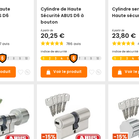
Haute
Cylindre de Haute
Cylindre se
S D6
Sécurité ABUS D6 à
Haute sécur
bouton
À partir de
À partir de
20,25 €
23,80 €
7
avis
786
avis
Indice de sécurité :
Indice de sécurité 
6
6
7
8
9
10
1
2
3
4
5
7
8
9
10
1
2
3
4
Ajouter
Ajouter
Ajouter
Ajouter
roduit
Voir le produit
Voir le
à
au
à
au
mes
comparateur
mes
comparateur
favoris
favoris