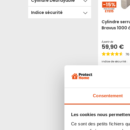
Cylindre Débrayable
Indice sécurité
Cylindre serr
Bravus 1000 
À partir de
59,90 €
76
Indice de sécurité :
1
2
3
4
5
Voir le p
Consentement
Les cookies nous permettent
Ce sont des petits fichiers