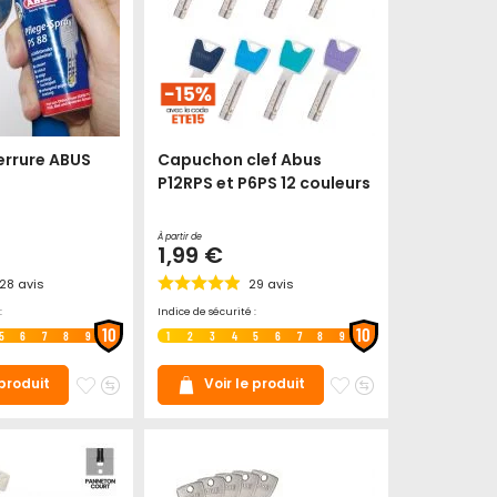
serrure ABUS
Capuchon clef Abus
P12RPS et P6PS 12 couleurs
À partir de
1,99 €
128
avis
29
avis
:
Indice de sécurité :
10
10
5
6
7
8
9
1
2
3
4
5
6
7
8
9
Ajouter
Ajouter
Ajouter
Ajouter
 produit
Voir le produit
à
au
à
au
mes
comparateur
mes
comparateur
favoris
favoris