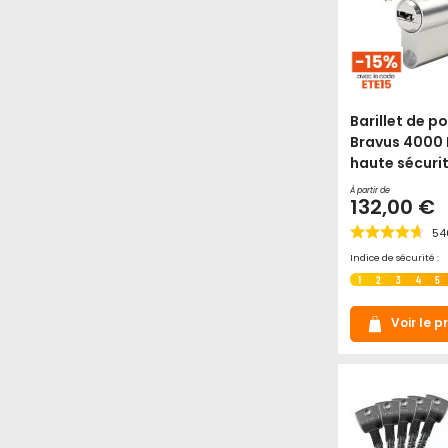
Barillet de p
Bravus 4000 
haute sécuri
À partir de
132,00 €
54
Indice de sécurité :
1
2
3
4
5
Voir le p