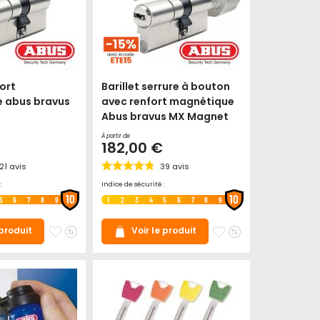
fort
Barillet serrure à bouton
 abus bravus
avec renfort magnétique
Abus bravus MX Magnet
À partir de
182,00 €
21
avis
39
avis
:
Indice de sécurité :
10
10
5
6
7
8
9
1
2
3
4
5
6
7
8
9
Ajouter
Ajouter
Ajouter
Ajouter
 produit
Voir le produit
à
au
à
au
mes
comparateur
mes
comparateur
favoris
favoris