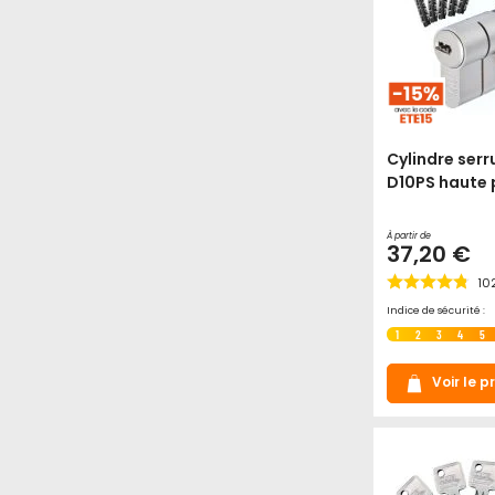
Cylindre serr
D10PS haute 
À partir de
37,20 €
10
Indice de sécurité :
1
2
3
4
5
Voir le p