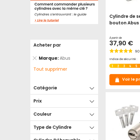
Cylindre de s
bouton Abus
À partir de
37,90 €
Acheter par
90
Supprimer
Marque
Abus
Indice de sécurité :
cet
1
2
3
4
5
Tout supprimer
Élément
Voir le p
Catégorie
Prix
Couleur
Type de Cylindre