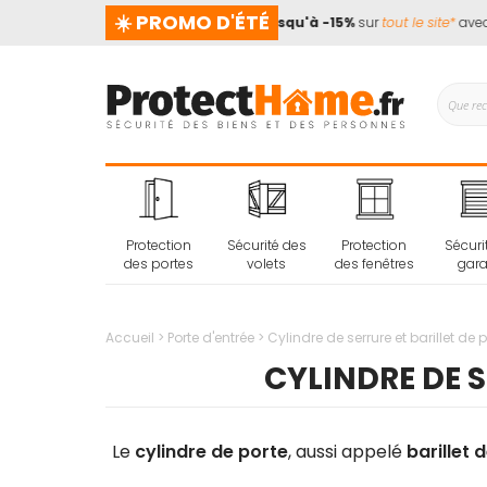
☀️ PROMO D'ÉTÉ
 prend pas de vacances !
📢
Jusqu'à -15%
sur
tout le site*
avec le
Protection
Sécurité des
Protection
Sécuri
des portes
volets
des fenêtres
gar
Accueil
Porte d'entrée
Cylindre de serrure et barillet de 
CYLINDRE DE S
Le
cylindre de porte
, aussi appelé
barillet 