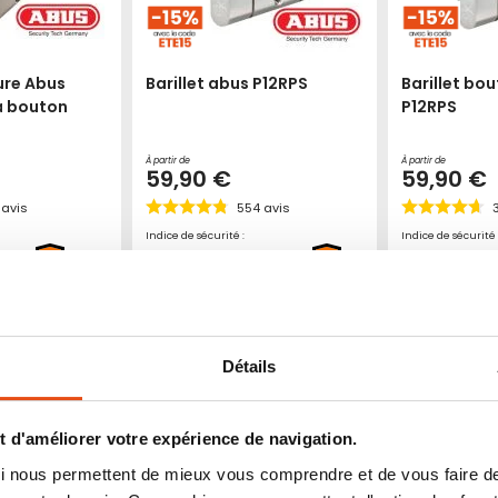
ure Abus
Barillet abus P12RPS
Barillet bo
à bouton
P12RPS
À partir de
À partir de
59,90 €
59,90 €
avis
554
avis
Indice de sécurité :
Indice de sécurité 
8
9
6
7
9
10
1
2
3
4
5
6
7
8
10
1
2
3
4
Ajouter
Ajouter
Ajouter
Ajouter
roduit
Voir le produit
Voir le
à
au
à
au
mes
comparateur
mes
comparateur
Détails
favoris
favoris
 d'améliorer votre expérience de navigation.
 qui nous permettent de mieux vous comprendre et de vous faire