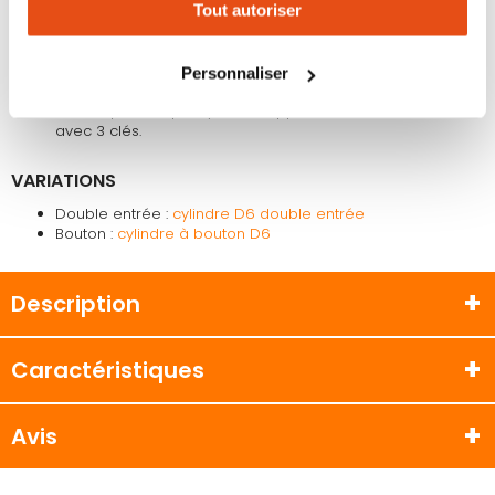
Tout autoriser
Compatibilité : vous pouvez combiner votre demi cylindre
changer votre choix à n'importe quel moment. Refuser
30x10 avec un D6 double entrée, un D6 à bouton ainsi
tous les cookies peut limiter certaines fonctionnalités.
qu’un cylindre D66.
Délai de fabrication : 15-20 jours environ
Personnaliser
Nombre de clé : 5 clés pour le premier cylindre abus
tandis que chaque cylindre supplémentaire sera livré
avec 3 clés.
VARIATIONS
Double entrée :
cylindre D6 double entrée
Bouton :
cylindre à bouton D6
Description
Caractéristiques
Avis