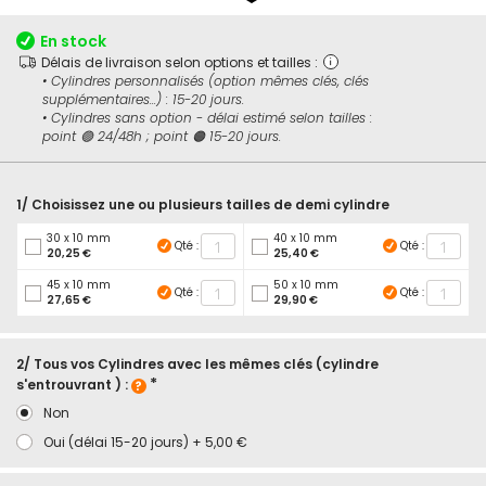
début
de
En stock
la
Délais de livraison selon options et tailles :
Galerie
• Cylindres personnalisés (option mêmes clés, clés
d’images
supplémentaires...) : 15-20 jours.
• Cylindres sans option - délai estimé selon tailles :
point 🟢 24/48h ; point 🟠 15-20 jours.
1/ Choisissez une ou plusieurs tailles de demi cylindre
30 x 10 mm
40 x 10 mm
Qté :
Qté :
20,25 €
25,40 €
45 x 10 mm
50 x 10 mm
Qté :
Qté :
27,65 €
29,90 €
2/ Tous vos Cylindres avec les mêmes clés (cylindre
s'entrouvrant ) :
Non
Oui (délai 15-20 jours)
+
5,00 €