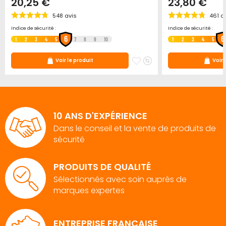
20,25 €
23,80 €
548
avis
461
av
Indice de sécurité :
Indice de sécurité :
6
6
1
2
3
4
5
7
8
9
10
1
2
3
4
5
ter
jouter
Ajouter
Ajouter
Voir le produit
Voir 
u
à
au
omparateur
mes
comparateur
ris
favoris
10 ANS D'EXPÉRIENCE
Dans le conseil et la vente de produits de
sécurité
PRODUITS DE QUALITÉ
Sélectionnés avec soin auprès de
marques expertes
ENTREPRISE FRANÇAISE