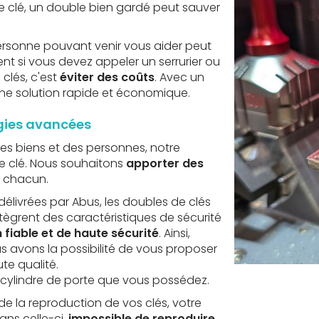
 de clé, un double bien gardé peut sauver
personne pouvant venir vous aider peut
 si vous devez appeler un serrurier ou
clés, c'est
éviter des coûts
. Avec un
une solution rapide et économique.
ogies avancées
des biens et des personnes, notre
de clé. Nous souhaitons
apporter des
à chacun.
délivrées par Abus, les doubles de clés
tègrent des caractéristiques de sécurité
 fiable et de haute sécurité
. Ainsi,
s avons la possibilité de vous proposer
te qualité.
 cylindre de porte que vous possédez.
 de la reproduction de vos clés, votre
ans celle-ci,
impossible de reproduire