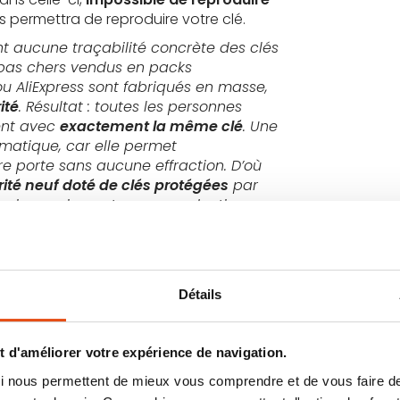
ous permettra de reproduire votre clé.
 aucune traçabilité concrète des clés
s pas chers vendus en packs
u AliExpress sont fabriqués en masse,
ité
. Résultat : toutes les personnes
ent avec
exactement la même clé
.
Une
ématique, car elle permet
tre porte sans aucune effraction.
D’où
rité neuf doté de clés protégées
par
naison unique et une reproduction
Détails
nt procéder à une reproduction de 
 d'améliorer votre expérience de navigation.
 qui nous permettent de mieux vous comprendre et de vous faire
le et rapide chez ProtectHome, le but