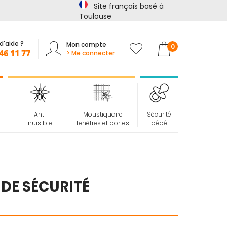
Site français basé à
🏖️ La sécurité ne prend pas de vacances !
📢
Jusqu'à -15%
s
Toulouse
d'aide ?
Mon compte
Mon panier
0
46 11 77
> Me connecter
Anti
Moustiquaire
Sécurité
nuisible
fenêtres et portes
bébé
 DE SÉCURITÉ