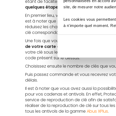
personnalisées en accord ave
étant de faciliter cette reproduction pouvant
quelques étapes rapides
doivent être réalis
site, de mesurer notre audien
En premier lieu, vous devez trouver le modèle 
Les cookies vous permettent 
est à noter que plus vous vous équipez d'un c
à n'importe quel moment. Refu
réduisez les chances que des malfaiteurs s'i
clé correspondant au modèle de cylindre q
Une fois que vous avez sélectionné la bonne
de votre carte de propriétaire
. Partager ce
votre clé sous le même format que celle que
code présent sur le dessus.
Choisissez ensuite le nombre de clés que vou
Puis passez commande et vous recevrez votre
délais.
Il est à noter que vous avez aussi la possibili
pour vos cadenas et antivols. En effet, Prote
service de reproduction de clé afin de satisf
réaliser de la reproduction de clé sur tous 
tous les antivols de la gamme
Abus XPlus
.