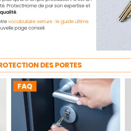
té. ProtectHome de par son expertise et
qualité
.
otre
vocabulaire serrure : le guide ultime
ouvelle page conseil.
PROTECTION DES PORTES