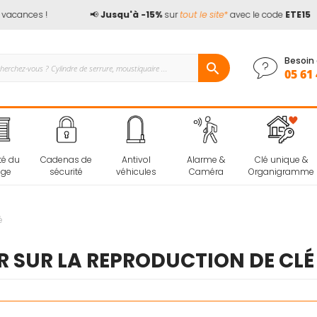
ances !
📢
Jusqu'à -15%
sur
tout le site*
avec le code
ETE15
Besoin 
05 61 
té du
Cadenas de
Antivol
Alarme &
Clé unique &
age
sécurité
véhicules
Caméra
Organigramme
é
 SUR LA REPRODUCTION DE CLÉ