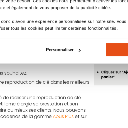
c votre besoin. Ces cookies nous permettent d'activer les fonct
 parfois être contraignante. Pour cela,
ées.
ce et également de vous proposer de la publicité ciblée.
de votre cylindre dans notre sélection. Il
donc d'avoir une expérience personnalisée sur notre site. Vous
ylindre de haute sécurité, plus, vous
ser tous les cookies peut limiter certaines fonctionnalités.
ntroduisent chez vous. Retrouvez donc la
ue vous possédez.
 clé, vous devrez
renseigner une photo
Personnaliser
tte carte nous permettra de reproduire
 vous possédez déjà. Ceci grâce au
s souhaitez.
 reproduction de clé dans les meilleurs
té de réaliser une reproduction de clé
ctHome élargie sa prestation et son
aire au mieux ses clients. Nous pouvons
les cadenas de la gamme
Abus Plus
et sur