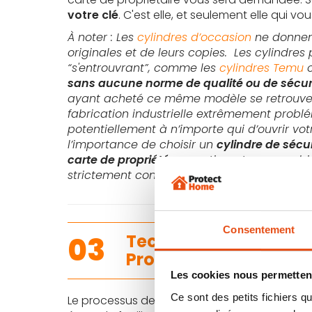
votre clé
. C'est elle, et seulement elle qui v
À noter : Les
cylindres d’occasion
ne donnent
originales et de leurs copies. Les cylindre
“s'entrouvrant”, comme les
cylindres Temu
o
sans aucune norme de qualité ou de sécur
ayant acheté ce même modèle se retrouv
fabrication industrielle extrêmement probl
potentiellement à n’importe qui d’ouvrir vo
l’importance de choisir un
cylindre de sécu
carte de propriété
, garantissant une combi
strictement contrôlée.
Consentement
03
Techniquement, comme
ProtectHome.fr ?
Les cookies nous permettent
Ce sont des petits fichiers
Le processus de reproduction de clé est simp