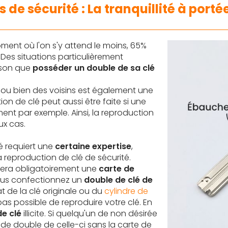
 de sécurité : La tranquillité à port
ment où l'on s'y attend le moins, 65%
. Des situations particulièrement
ison que
posséder un double de sa clé
 ou bien des voisins est également une
on de clé peut aussi être faite si une
ment par exemple. Ainsi, la reproduction
ux cas.
é requiert une
certaine expertise
,
la reproduction de clé de sécurité.
era obligatoirement une
carte de
vous confectionnez un
double de clé de
at de la clé originale ou du
cylindre de
 pas possible de reproduire votre clé. En
de clé
illicite. Si quelqu'un de non désirée
r de double de celle-ci sans la carte de