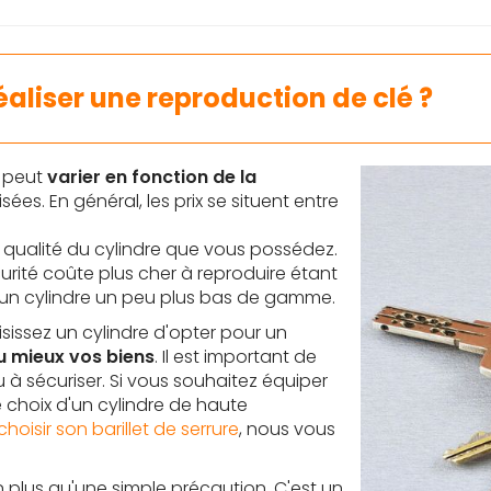
réaliser une reproduction de clé ?
é peut
varier en fonction de la
sées. En général, les prix se situent entre
 qualité du cylindre que vous possédez.
écurité coûte plus cher à reproduire étant
d'un cylindre un peu plus bas de gamme.
sissez un cylindre d'opter pour un
u mieux vos biens
. Il est important de
 à sécuriser. Si vous souhaitez équiper
e choix d'un cylindre de haute
choisir son barillet de serrure
, nous vous
en plus qu'une simple précaution. C'est un