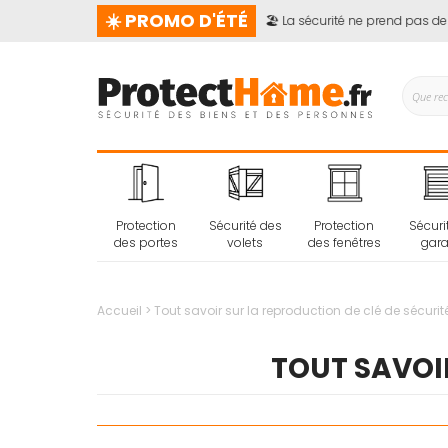
☀️ PROMO D'ÉTÉ
🏖️ La sécurité ne prend pas de vac
Protection
Sécurité des
Protection
Sécuri
des portes
volets
des fenêtres
gar
Accueil
Tout savoir sur la reproduction de clé de sécurit
TOUT SAVOIR