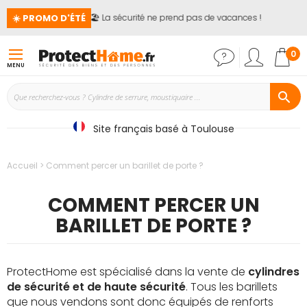
☀️ PROMO D'ÉTÉ
🏖️ La sécurité ne prend pas de vacances !
📢
Mon
0
MENU
Site français basé à Toulouse
Accueil
Comment percer un barillet de porte ?
COMMENT PERCER UN
BARILLET DE PORTE ?
ProtectHome est spécialisé dans la vente de
cylindres
de sécurité et de haute sécurité
. Tous les barillets
que nous vendons sont donc équipés de renforts