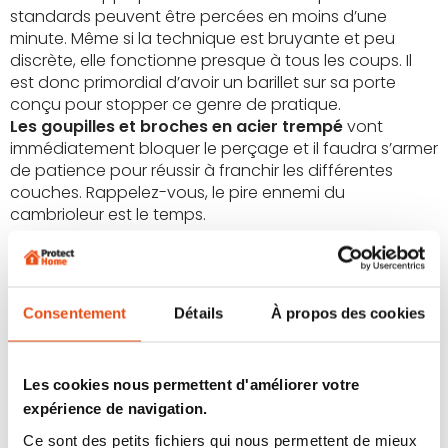
standards peuvent être percées en moins d’une
minute. Même si la technique est bruyante et peu
discrète, elle fonctionne presque à tous les coups. Il
est donc primordial d’avoir un barillet sur sa porte
conçu pour stopper ce genre de pratique.
Les goupilles et broches en acier trempé
vont
immédiatement bloquer le perçage et il faudra s’armer
de patience pour réussir à franchir les différentes
couches. Rappelez-vous, le pire ennemi du
cambrioleur est le temps.
04
Les étapes pour percer
un barillet de serrure :
Consentement
Détails
À propos des cookies
Le perçage d’une serrure qui ne vous appartient pas
est bien évidemment illégal. Nous allons vous expliquer
Les cookies nous permettent d'améliorer votre
comment percer un barillet en vous présentant
les
expérience de navigation.
deux méthodes
possibles.
Votre patience sera votre
Ce sont des petits fichiers qui nous permettent de mieux