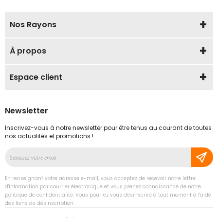
Nos Rayons
À propos
Espace client
Newsletter
Inscrivez-vous à notre newsletter pour être tenus au courant de toutes
nos actualités et promotions !
Inscription
à
notre
En renseignant votre adresse e-mail, vous acceptez de recevoir notre lettre
lettre
d'information par courrier électronique et vous prenez connaissance de notre
d’information
politique de confidentialité. Vous pourrez vous désinscrire à tout moment à l'aide
des liens de désinscription.
: