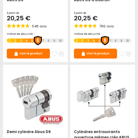
À partir de
À partir de
20,25 €
20,25 €
548
avis
786
avis
Indice de sécurité :
Indice de sécurité :
6
6
1
2
3
4
5
7
8
9
10
1
2
3
4
5
7
8
9
10
Ajouter
Ajouter
Ajoute
Ajo
Voir le produit
Voir le produit
à
au
à
au
mes
comparateur
mes
co
favoris
favori
Demi cylindre Abus D6
Cylindres entrouvrants
ouverture mêmes clés ABUS