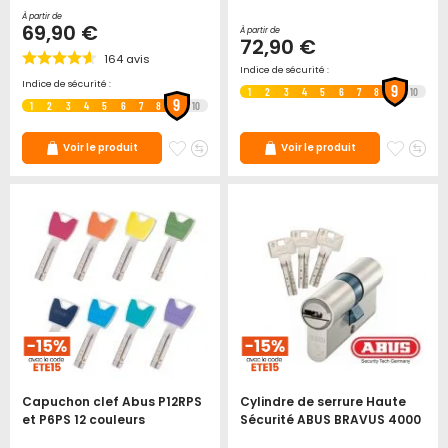
À partir de
69,90 €
À partir de
72,90 €
164
avis
Indice de sécurité :
Indice de sécurité :
9
1
2
3
4
5
6
7
8
10
9
1
2
3
4
5
6
7
8
10
Ajouter
Ajouter
Ajoute
Ajo
Voir le produit
Voir le produit
à
au
à
au
mes
comparateur
mes
co
favoris
favori
Capuchon clef Abus P12RPS
Cylindre de serrure Haute
et P6PS 12 couleurs
Sécurité ABUS BRAVUS 4000