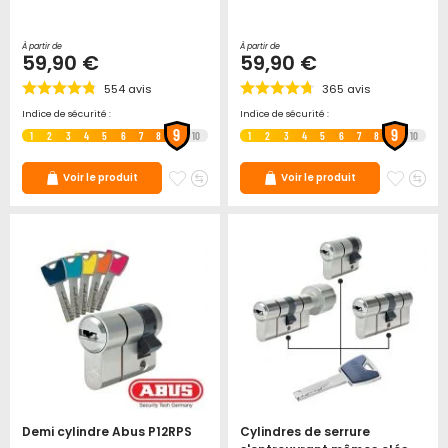
À partir de
À partir de
59,90 €
59,90 €
554
avis
365
avis
Indice de sécurité :
Indice de sécurité :
9
9
1
2
3
4
5
6
7
8
10
1
2
3
4
5
6
7
8
10
Ajouter
Ajouter
Ajoute
Ajo
Voir le produit
Voir le produit
à
au
à
au
mes
comparateur
mes
co
favoris
favori
Demi cylindre Abus P12RPS
Cylindres de serrure