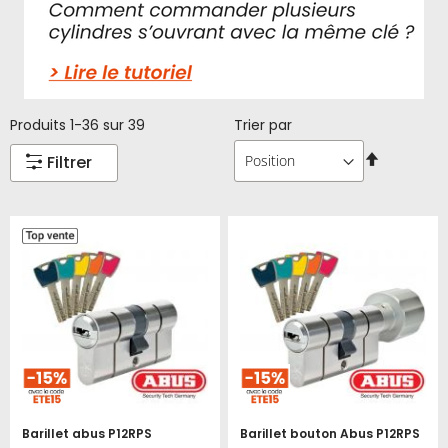
Produits
1
-
36
sur
39
Trier par
Par
Filtrer
ordre
décroissa
Barillet abus P12RPS
Barillet bouton Abus P12RPS