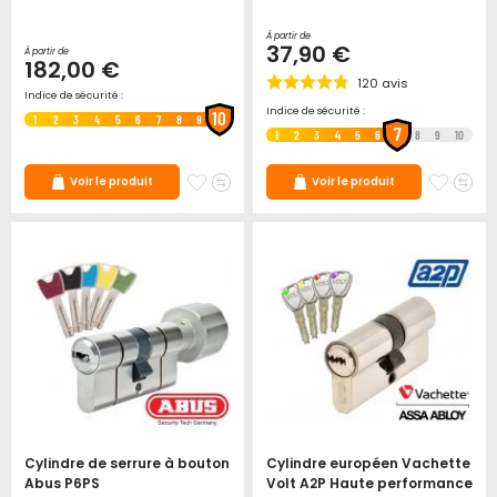
À partir de
37,90 €
À partir de
182,00 €
120
avis
Indice de sécurité :
Indice de sécurité :
10
1
2
3
4
5
6
7
8
9
7
1
2
3
4
5
6
8
9
10
Ajouter
Ajouter
Ajoute
Ajo
Voir le produit
Voir le produit
à
au
à
au
mes
comparateur
mes
co
favoris
favori
Cylindre de serrure à bouton
Cylindre européen Vachette
Abus P6PS
Volt A2P Haute performance