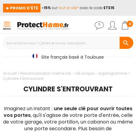
☀️ PROMO D'ÉTÉ
📢
Jusqu'à -15%
sur
tout le site*
avec le code
ETE15
🏖️ L
Mon
0
MENU
Site français basé à Toulouse
Accueil
Personnalisation même clé - clé unique - organigramme
Cylindre s'entrouvrant
CYLINDRE S'ENTROUVRANT
Imaginez un instant :
une seule clé pour ouvrir toutes
vos portes
, qu'il s'agisse de votre porte d'entrée, celle
de votre garage, votre portillon, un cabanon ou même
une porte secondaire. Plus besoin de