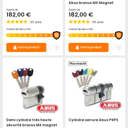
Abus bravus MX Magnet
À partir de
À partir de
182,00 €
182,00 €
121
avis
39
avis
Indice de sécurité :
Indice de sécurité :
10
10
1
2
3
4
5
6
7
8
9
1
2
3
4
5
6
7
8
9
Ajouter
Ajouter
Ajoute
Ajo
Voir le produit
Voir le produit
à
au
à
au
mes
comparateur
mes
co
favoris
favori
Demi cylindre très haute
Cylindre serrure Abus P6PS
sécurité bravus MX magnet