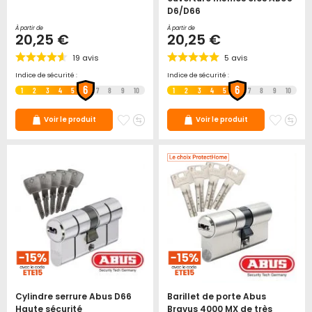
D6/D66
À partir de
À partir de
20,25 €
20,25 €
19
avis
5
avis
Indice de sécurité :
Indice de sécurité :
6
6
1
2
3
4
5
7
8
9
10
1
2
3
4
5
7
8
9
10
Ajouter
Ajouter
Ajoute
Ajo
Voir le produit
Voir le produit
à
au
à
au
mes
comparateur
mes
co
favoris
favori
Cylindre serrure Abus D66
Barillet de porte Abus
Haute sécurité
Bravus 4000 MX de très