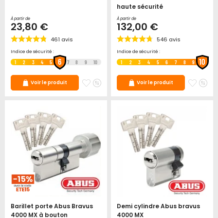
haute sécurité
À partir de
À partir de
23,80 €
132,00 €
461
avis
546
avis
Indice de sécurité :
Indice de sécurité :
6
10
1
2
3
4
5
7
8
9
10
1
2
3
4
5
6
7
8
9
Ajouter
Ajouter
Ajoute
Ajo
Voir le produit
Voir le produit
à
au
à
au
mes
comparateur
mes
co
favoris
favori
Barillet porte Abus Bravus
Demi cylindre Abus bravus
4000 MX à bouton
4000 MX