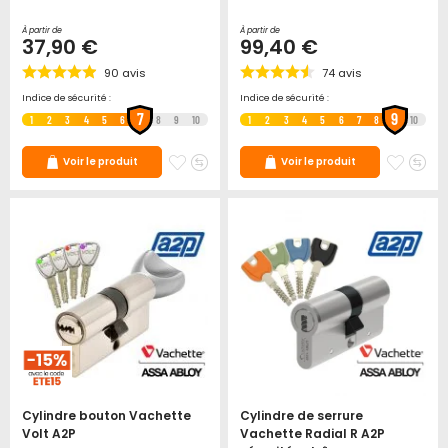
À partir de
À partir de
37,90 €
99,40 €
90
avis
74
avis
Indice de sécurité :
Indice de sécurité :
7
9
1
2
3
4
5
6
8
9
10
1
2
3
4
5
6
7
8
10
Ajouter
Ajouter
Ajoute
Ajo
Voir le produit
Voir le produit
à
au
à
au
mes
comparateur
mes
co
favoris
favori
Cylindre bouton Vachette
Cylindre de serrure
Volt A2P
Vachette Radial R A2P