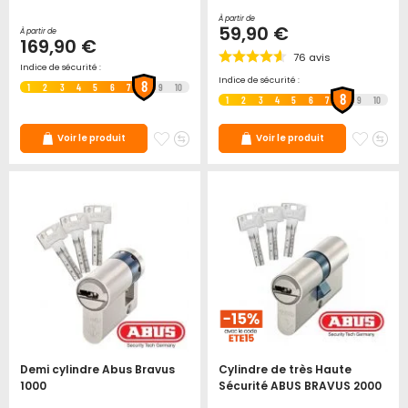
À partir de
59,90 €
À partir de
169,90 €
76
avis
Indice de sécurité :
Indice de sécurité :
8
1
2
3
4
5
6
7
9
10
8
1
2
3
4
5
6
7
9
10
Ajouter
Ajouter
Ajoute
Ajo
Voir le produit
Voir le produit
à
au
à
au
mes
comparateur
mes
co
favoris
favori
Demi cylindre Abus Bravus
Cylindre de très Haute
1000
Sécurité ABUS BRAVUS 2000