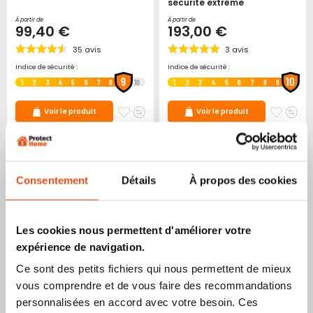
sécurité extrême
À partir de
À partir de
99,40 €
193,00 €
35
avis
3
avis
Indice de sécurité :
Indice de sécurité :
9
10
1
2
3
4
5
6
7
8
10
1
2
3
4
5
6
7
8
9
Ajouter
Ajouter
Ajoute
Ajo
Voir le produit
Voir le produit
à
au
à
au
mes
comparateur
mes
co
favoris
favori
Consentement
Détails
À propos des cookies
Les cookies nous permettent d'améliorer votre
expérience de navigation.
Ce sont des petits fichiers qui nous permettent de mieux
vous comprendre et de vous faire des recommandations
Cylindre bouton vachette
Cylindre de Très Haute
radial R A2P sécurité
Sécurité ABUS EC-S
personnalisées en accord avec votre besoin. Ces