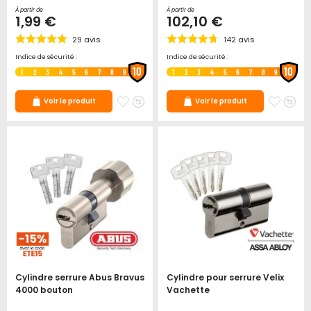
À partir de
À partir de
1,99 €
102,10 €
29
avis
142
avis
Indice de sécurité :
Indice de sécurité :
10
10
1
2
3
4
5
6
7
8
9
1
2
3
4
5
6
7
8
9
Ajouter
Ajouter
Ajoute
Ajo
Voir le produit
Voir le produit
à
au
à
au
mes
comparateur
mes
co
favoris
favori
Cylindre serrure Abus Bravus
Cylindre pour serrure Velix
4000 bouton
Vachette