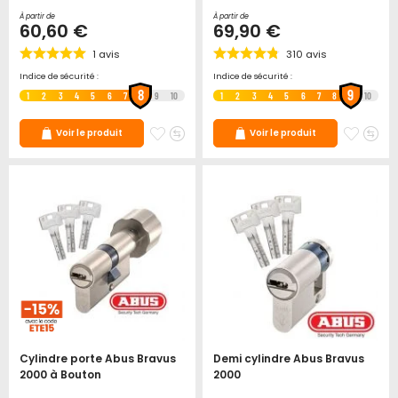
À partir de
À partir de
60,60 €
69,90 €
1
avis
310
avis
Indice de sécurité :
Indice de sécurité :
8
9
1
2
3
4
5
6
7
9
10
1
2
3
4
5
6
7
8
10
Ajouter
Ajouter
Ajoute
Ajo
Voir le produit
Voir le produit
à
au
à
au
mes
comparateur
mes
co
favoris
favori
Cylindre porte Abus Bravus
Demi cylindre Abus Bravus
2000 à Bouton
2000