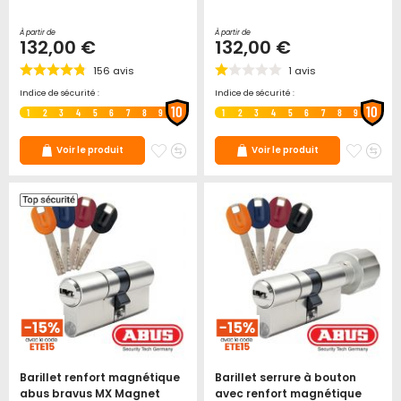
À partir de
À partir de
132,00 €
132,00 €
156
avis
1
avis
Indice de sécurité :
Indice de sécurité :
10
10
1
2
3
4
5
6
7
8
9
1
2
3
4
5
6
7
8
9
Ajouter
Ajouter
Ajoute
Ajo
Voir le produit
Voir le produit
à
au
à
au
mes
comparateur
mes
co
favoris
favori
Barillet renfort magnétique
Barillet serrure à bouton
abus bravus MX Magnet
avec renfort magnétique