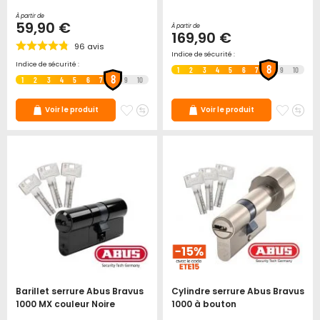
À partir de
59,90 €
À partir de
169,90 €
96
avis
Indice de sécurité :
Indice de sécurité :
8
1
2
3
4
5
6
7
9
10
8
1
2
3
4
5
6
7
9
10
Ajouter
Ajouter
Ajoute
Ajo
Voir le produit
Voir le produit
à
au
à
au
mes
comparateur
mes
co
favoris
favori
Barillet serrure Abus Bravus
Cylindre serrure Abus Bravus
1000 MX couleur Noire
1000 à bouton