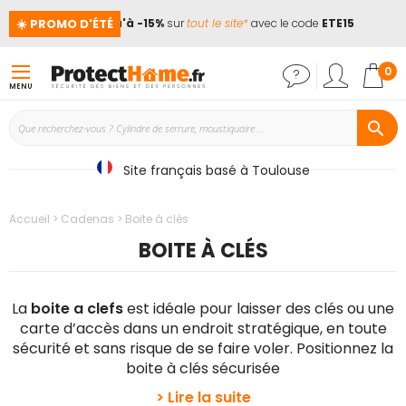
☀️ PROMO D'ÉTÉ
 !
📢
Jusqu'à -15%
sur
tout le site*
avec le code
ETE15

Mon
0
MENU
Site français basé à Toulouse
Accueil
Cadenas
Boite à clés
BOITE À CLÉS
La
boite a clefs
est idéale pour laisser des clés ou une
carte d’accès dans un endroit stratégique, en toute
sécurité et sans risque de se faire voler. Positionnez la
boite à clés sécurisée
> Lire la suite