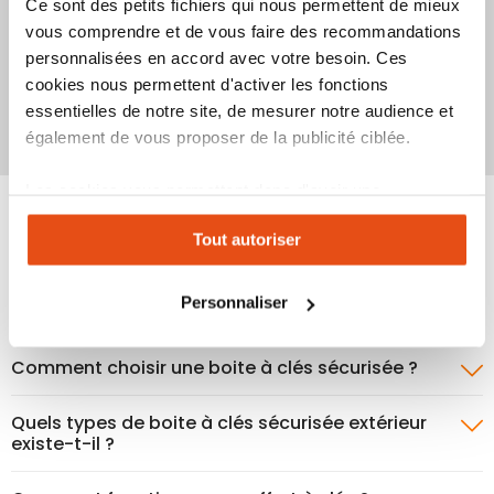
Ce sont des petits fichiers qui nous permettent de mieux
Indice de sécurité :
10
1
2
3
4
5
6
7
8
9
vous comprendre et de vous faire des recommandations
6
1
2
3
4
5
7
8
9
10
personnalisées en accord avec votre besoin. Ces
Produit épuisé
Ajouter
Ajouter
Ajoute
Ajo
cookies nous permettent d'activer les fonctions
Ajouter au panier
Voir le produit
à
au
à
au
essentielles de notre site, de mesurer notre audience et
mes
comparateur
mes
co
également de vous proposer de la publicité ciblée.
favoris
favori
Les cookies vous permettent donc d'avoir une
BOITE À CLÉS SÉCURISÉE : LE GUIDE
expérience personnalisée sur notre site. Vous pouvez
Tout autoriser
changer votre choix à n'importe quel moment. Refuser
tous les cookies peut limiter certaines fonctionnalités.
Logement, voiture, airbnb, dans quels cas utiliser
Personnaliser
une boite à clés sécurisée ?
Comment choisir une boite à clés sécurisée ?
Quels types de boite à clés sécurisée extérieur
existe-t-il ?