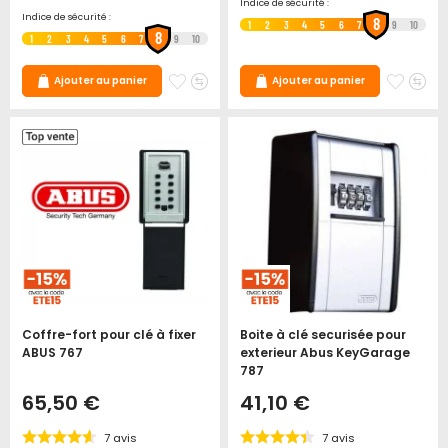
Indice de sécurité :
Indice de sécurité :
8
1
2
3
4
5
6
7
9
10
8
1
2
3
4
5
6
7
9
10
Ajouter
Ajouter
Ajoute
Ajo
Ajouter au panier
Ajouter au panier
à
au
à
au
mes
comparateur
mes
co
favoris
favori
Coffre-fort pour clé à fixer
Boite à clé securisée pour
ABUS 767
exterieur Abus KeyGarage
787
65,50 €
41,10 €
7
avis
7
avis