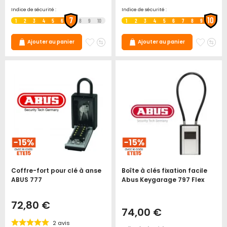
Indice de sécurité :
Indice de sécurité :
7
10
1
2
3
4
5
6
8
9
10
1
2
3
4
5
6
7
8
9
Ajouter
Ajouter
Ajoute
Ajo
Ajouter au panier
Ajouter au panier
à
au
à
au
mes
comparateur
mes
co
favoris
favori
Coffre-fort pour clé à anse
Boîte à clés fixation facile
ABUS 777
Abus Keygarage 797 Flex
72,80 €
74,00 €
2
avis