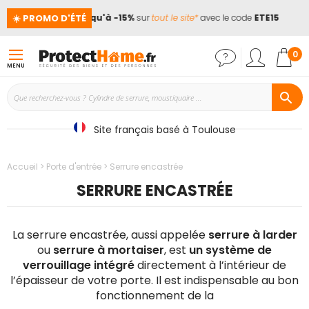
☀️ PROMO D'ÉTÉ
es !
📢
Jusqu'à -15%
sur
tout le site*
avec le code
ETE15
Mon
0
MENU
Site français basé à Toulouse
Accueil
Porte d'entrée
Serrure encastrée
SERRURE ENCASTRÉE
La serrure encastrée, aussi appelée
serrure à larder
ou
serrure à mortaiser
, est
un système de
verrouillage intégré
directement à l’intérieur de
l’épaisseur de votre porte. Il est indispensable au bon
fonctionnement de la