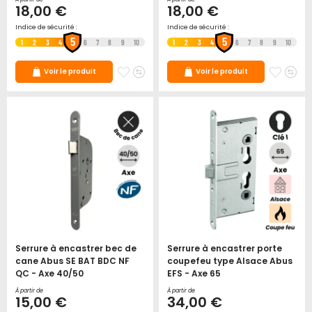
18,00 €
18,00 €
Indice de sécurité :
Indice de sécurité :
5
5
1
2
3
4
6
7
8
9
10
1
2
3
4
6
7
8
9
10
Ajouter
Ajouter
Ajoute
Ajo
Voir le produit
Voir le produit
à
au
à
au
mes
comparateur
mes
co
favoris
favori
Serrure à encastrer bec de
Serrure à encastrer porte
cane Abus SE BAT BDC NF
coupefeu type Alsace Abus
QC - Axe 40/50
EFS - Axe 65
À partir de
À partir de
15,00 €
34,00 €