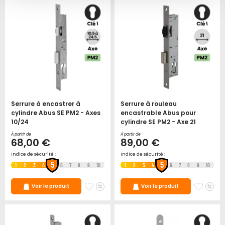
favoris
favori
Serrure à encastrer à
Serrure à rouleau
cylindre Abus SE PM2 - Axes
encastrable Abus pour
10/24
cylindre SE PM2 - Axe 21
À partir de
À partir de
68,00 €
89,00 €
Indice de sécurité :
Indice de sécurité :
5
5
1
2
3
4
6
7
8
9
10
1
2
3
4
6
7
8
9
10
Ajouter
Ajouter
Ajoute
Ajo
Voir le produit
Voir le produit
à
au
à
au
mes
comparateur
mes
co
favoris
favori