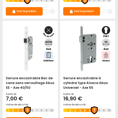
1
2
3
4
6
7
8
9
10
1
2
3
4
6
7
8
9
10
Ajouter
Ajouter
Ajoute
Ajo
Voir le produit
Voir le produit
à
au
à
au
mes
comparateur
mes
co
favoris
favori
Serrure encastrable Bec de
Serrure encastrable à
cane sans verrouillage Abus
cylindre type Alsace Abus
SE - Axe 40/50
Universel - Axe 55
À partir de
À partir de
7,00 €
16,90 €
Indice de sécurité :
Indice de sécurité :
5
7
1
2
3
4
6
7
8
9
10
1
2
3
4
5
6
8
9
10