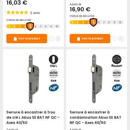
16,03 €
À partir de
16,90 €
2
avis
Indice de sécurité :
Indice de sécurité :
5
1
2
3
4
6
7
8
9
10
5
1
2
3
4
6
7
8
9
10
Ajouter
Ajouter
Ajoute
Ajo
Voir le produit
Voir le produit
à
au
à
au
mes
comparateur
mes
co
favoris
favori
Serrure à encastrer à trou
Serrure à encastrer à
de clé L Abus SE BAT NF QC -
condamnation Abus SE BAT
Axes 40/50
NF QC - Axes 40/50
À partir de
À partir de