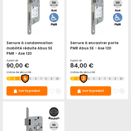
Serrure à condamnation
Serrure à encastrer porte
mobilité réduite Abus SE
PMR Abus SE - Axe 120
PMR - Axe 120
À partir de
À partir de
90,00 €
84,00 €
Indice de sécurité :
Indice de sécurité :
4
3
1
2
3
5
6
7
8
9
10
1
2
4
5
6
7
8
9
10
Ajouter
Ajouter
Ajoute
Ajo
Voir le produit
Voir le produit
à
au
à
au
mes
comparateur
mes
co
favoris
favori