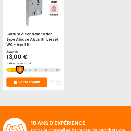
Serrure à condamnation
type Alsace Abus Universel
WC - Axe 55
À partir de
13,00 €
Indice de sécurité :
3
1
2
4
5
6
7
8
9
10
Ajouter
Ajouter
Voir le produit
à
au
mes
comparateur
favoris
10 ANS D'EXPÉRIENCE
Dans le conseil et la vente de produits de