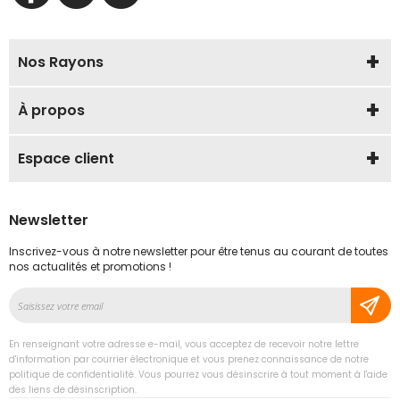
Nos Rayons
À propos
Espace client
Newsletter
Inscrivez-vous à notre newsletter pour être tenus au courant de toutes
nos actualités et promotions !
Inscription
à
notre
En renseignant votre adresse e-mail, vous acceptez de recevoir notre lettre
lettre
d'information par courrier électronique et vous prenez connaissance de notre
d’information
politique de confidentialité. Vous pourrez vous désinscrire à tout moment à l'aide
des liens de désinscription.
: