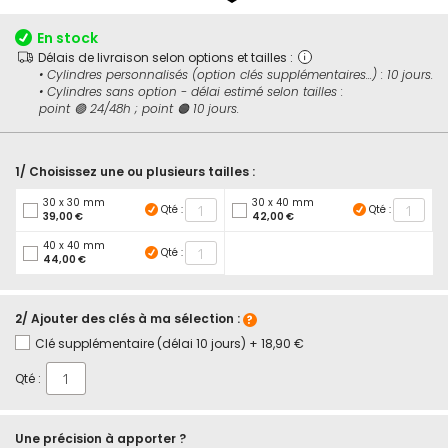
début
de
En stock
la
Délais de livraison selon options et tailles :
Galerie
• Cylindres personnalisés (option clés supplémentaires...) : 10 jours.
d’images
• Cylindres sans option - délai estimé selon tailles :
point 🟢 24/48h ; point 🟠 10 jours.
1/ Choisissez une ou plusieurs tailles :
30 x 30 mm
30 x 40 mm
Qté :
Qté :
39,00 €
42,00 €
40 x 40 mm
Qté :
44,00 €
2/ Ajouter des clés à ma sélection :
Clé supplémentaire (délai 10 jours)
+
18,90 €
Qté :
Une précision à apporter ?