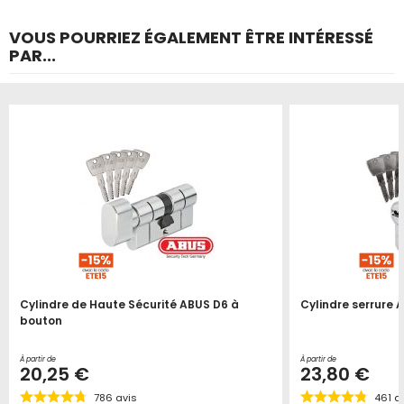
VOUS POURRIEZ ÉGALEMENT ÊTRE INTÉRESSÉ
PAR...
Cylindre de Haute Sécurité ABUS D6 à
Cylindre serrure 
bouton
À partir de
À partir de
20,25 €
23,80 €
786
avis
461
av