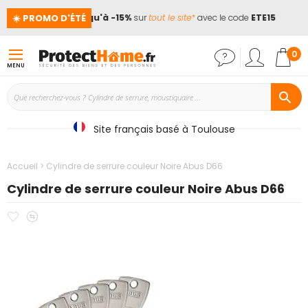
☀️ PROMO D'ÉTÉ
es !
📢
Jusqu'à -15%
sur
tout le site*
avec le code
ETE15
Mon
0
MENU
Site français basé à Toulouse
Accueil
Cylindre de serrure couleur Noire Abus D66
Cylindre de serrure couleur Noire Abus D66
Ajouter
Ajouter
Passer
à
au
à
mes
comparateur
la
favoris
fin
de
la