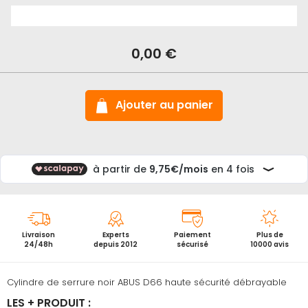
En
stock
Cylindre
0,00 €
de
serrure
couleur
Noire
Abus
Ajouter au panier
D66
Livraison
Experts
Paiement
Plus de
24/48h
depuis 2012
sécurisé
10000 avis
Cylindre de serrure noir ABUS D66 haute sécurité débrayable
LES + PRODUIT :