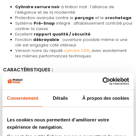
Cylindre serrure noir
à finition mat : l'alliance de
l'élégance et de la modernité
Protection avancée contre le
perçage
et le
crochetage
Système
Pré-Snap
intégré : affaiblissement contrôlé pour
contrer la casse
Excellent
rapport qualité / sécurité
Fonction
débrayable
: ouverture possible même si une
clé est engagée côté intérieur
Version noire du réputé
cylindre D66
, avec exactement
les mêmes performances techniques
CARACTÉRISTIQUES :
Barillet noir conçu pour résister aux attaques les plus
courantes
6 goupilles
+ contre-goupilles de précision pour contrer
le crochetage
Consentement
Détails
À propos des cookies
Livré avec
5 clés
(cylindre sans options)
Carte de propriété ABUS
pour contrôler les
reproductions de clés
Cylindre porte couleur noir avec boîtier en laiton haute
Les cookies nous permettent d'améliorer votre
résistance
expérience de navigation.
Technologie
Pré-Snap
intégrée pour limiter l’arrachage
Uniquement 3 tailles disponibles en noir