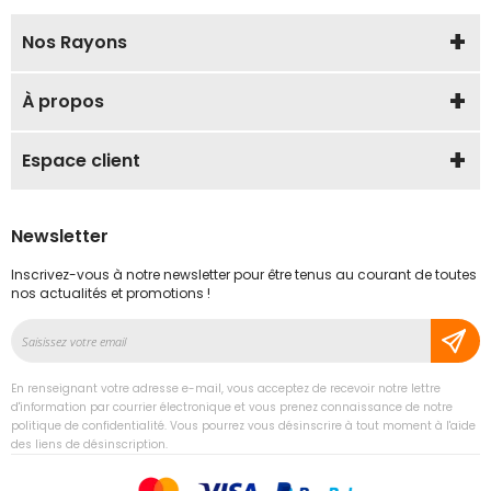
Nos Rayons
À propos
Espace client
Newsletter
Inscrivez-vous à notre newsletter pour être tenus au courant de toutes
nos actualités et promotions !
Inscription
à
notre
En renseignant votre adresse e-mail, vous acceptez de recevoir notre lettre
lettre
d'information par courrier électronique et vous prenez connaissance de notre
d’information
politique de confidentialité. Vous pourrez vous désinscrire à tout moment à l'aide
des liens de désinscription.
: