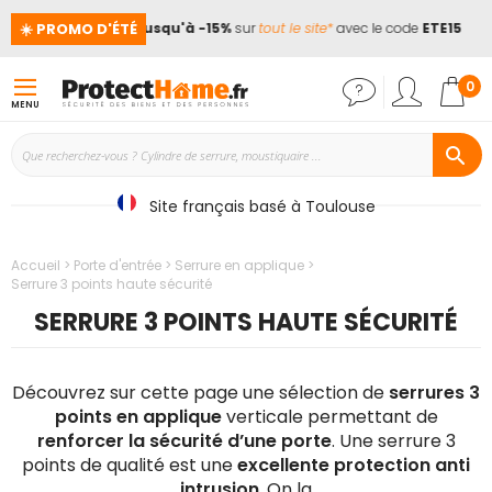
☀️ PROMO D'ÉTÉ
cances !
📢
Jusqu'à -15%
sur
tout le site*
avec le code
ETE15
Mon
0
MENU
Site français basé à Toulouse
Accueil
Porte d'entrée
Serrure en applique
Serrure 3 points haute sécurité
SERRURE 3 POINTS HAUTE SÉCURITÉ
Découvrez sur cette page une sélection de
serrures 3
points en applique
verticale permettant de
renforcer la sécurité d’une porte
. Une serrure 3
points de qualité est une
excellente protection anti
intrusion
. On la