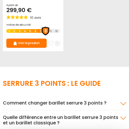
À partir de
299,90 €
10
avis
Indice de sécurité :
8
1
2
3
4
5
6
7
9
10
Ajouter
Ajouter
Voir le produit
à
au
mes
comparateur
favoris
SERRURE 3 POINTS : LE GUIDE
Comment changer barillet serrure 3 points ?
Quelle différence entre un barillet serrure 3 points
et un barillet classique ?