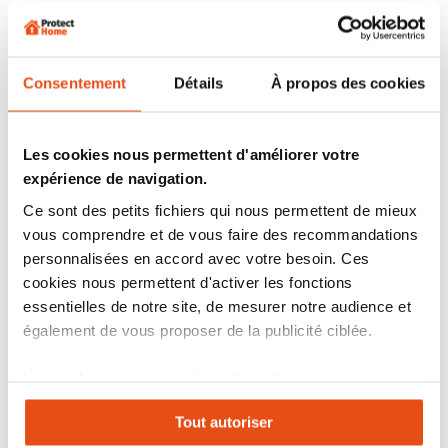
Quel barillet choisir pour une serrure multipoints ?
Quels sont les différents types de serrures ?
Consentement
Détails
À propos des cookies
À quoi sert une serrure 3 points en applique ?
Les cookies nous permettent d'améliorer votre
expérience de navigation.
GUIDE D'ACHAT ET CONSEIL PROTECTION DES
Ce sont des petits fichiers qui nous permettent de mieux
PORTES
vous comprendre et de vous faire des recommandations
personnalisées en accord avec votre besoin. Ces
cookies nous permettent d'activer les fonctions
essentielles de notre site, de mesurer notre audience et
également de vous proposer de la publicité ciblée.
Les cookies vous permettent donc d'avoir une
expérience personnalisée sur notre site. Vous pouvez
Tout autoriser
changer votre choix à n'importe quel moment. Refuser