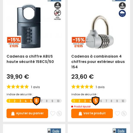
Cadenas a chiffre ABUS
Cadenas à combinaison 4
haute sécurité 158CS/50
chiffres pour extérieur abus
154
39,90 €
23,60 €
1
avis
1
avis
Indice de sécurité :
Indice de sécurité :
6
5
1
2
3
4
5
7
8
9
10
1
2
3
4
6
7
8
9
10
Produit épuisé
Ajouter
Ajouter
Ajoute
Ajo
Ajouter au panier
Voir le produit
à
au
à
au
mes
comparateur
mes
co
favoris
favori