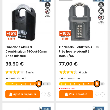
Cadenas Abus à
Cadenas 5 chiffres ABUS
Combinaison 190cs/60mm
très haute sécurité
Anse Blindée
158CS/65
96,90 €
77,00 €
2
avis
6
avis
Indice de sécurité :
Indice de sécurité :
8
9
1
2
3
4
5
6
7
9
10
1
2
3
4
5
6
7
8
10
Produit épuisé
Ajouter
Ajouter
Ajoute
Ajo
Ajouter au panier
Voir le produit
à
au
à
au
mes
comparateur
mes
co
favoris
favori