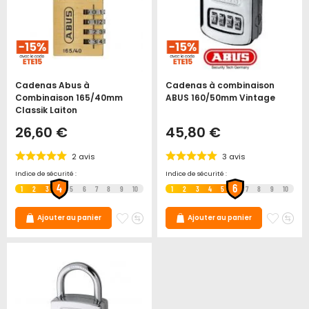
Cadenas Abus à
Cadenas à combinaison
Combinaison 165/40mm
ABUS 160/50mm Vintage
Classik Laiton
26,60 €
45,80 €
2
avis
3
avis
Indice de sécurité :
Indice de sécurité :
4
6
1
2
3
5
6
7
8
9
10
1
2
3
4
5
7
8
9
10
Ajouter
Ajouter
Ajoute
Ajo
Ajouter au panier
Ajouter au panier
à
au
à
au
mes
comparateur
mes
co
favoris
favori