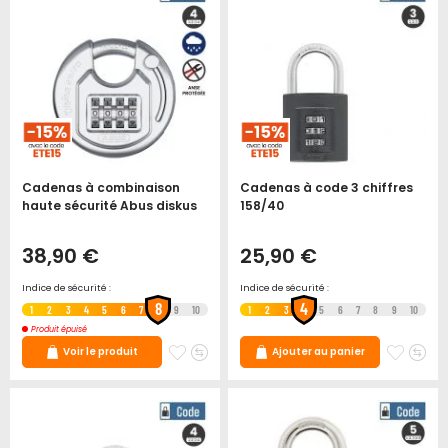
Cadenas à combinaison
Cadenas à code 3 chiffres
haute sécurité Abus diskus
158/40
38,90 €
25,90 €
Indice de sécurité :
Indice de sécurité :
8
4
1
2
3
4
5
6
7
9
10
1
2
3
5
6
7
8
9
10
Produit épuisé
Ajouter
Ajouter
Ajoute
Ajo
Voir le produit
Ajouter au panier
à
au
à
au
mes
comparateur
mes
co
favoris
favori