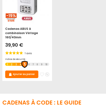
Cadenas ABUS à
combinaison Vintage
160/40mm
39,90 €
1
avis
Indice de sécurité :
5
1
2
3
4
6
7
8
9
10
Ajouter
Ajouter
Ajouter au panier
à
au
mes
comparateur
favoris
CADENAS À CODE : LE GUIDE