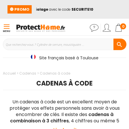
🔴 PROMO
uits anti cambriolage
avec le code
SECURITE10
➡️
Der
Mon
0
MENU
Site français basé à Toulouse
Accueil
Cadenas
Cadenas à code
CADENAS À CODE
Un cadenas à code est un excellent moyen de
protéger vos effets personnels sans avoir à vous
encombrer de clés. Il existe des
cadenas à
combinaison à 3 chiffres
, 4 chiffres ou même 5