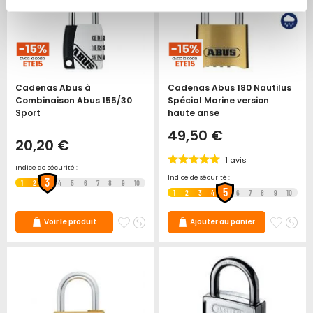
Cadenas Abus à
Cadenas Abus 180 Nautilus
Combinaison Abus 155/30
Spécial Marine version
Sport
haute anse
49,50 €
20,20 €
1
avis
Indice de sécurité :
Indice de sécurité :
3
1
2
4
5
6
7
8
9
10
5
1
2
3
4
6
7
8
9
10
Ajouter
Ajouter
Ajoute
Ajo
Voir le produit
Ajouter au panier
à
au
à
au
mes
comparateur
mes
co
favoris
favori