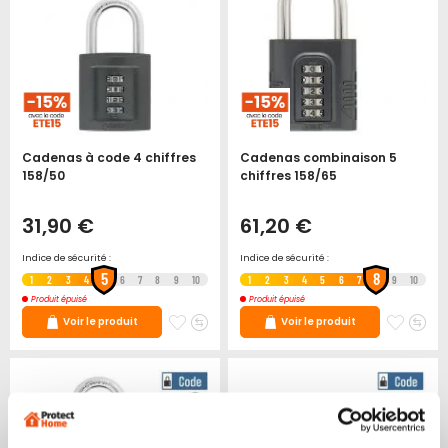
Cadenas à code 4 chiffres
Cadenas combinaison 5
158/50
chiffres 158/65
31,90 €
61,20 €
Indice de sécurité :
Indice de sécurité :
5
8
1
2
3
4
6
7
8
9
10
1
2
3
4
5
6
7
9
10
Produit épuisé
Produit épuisé
Ajouter
Ajouter
Ajoute
Ajo
Voir le produit
Voir le produit
à
au
à
au
mes
comparateur
mes
co
favoris
favori