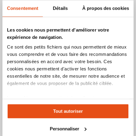
Consentement
Détails
À propos des cookies
Les cookies nous permettent d'améliorer votre
expérience de navigation.
Cadenas à code version
Cadenas Abus 180 Nautilus
haute anse 4 chiffres 158/50
Spécial Marine
Ce sont des petits fichiers qui nous permettent de mieux
vous comprendre et de vous faire des recommandations
46,50 €
personnalisées en accord avec votre besoin. Ces
35,50 €
cookies nous permettent d'activer les fonctions
2
avis
Indice de sécurité :
essentielles de notre site, de mesurer notre audience et
Indice de sécurité :
5
1
2
3
4
6
7
8
9
10
également de vous proposer de la publicité ciblée.
5
1
2
3
4
6
7
8
9
10
Produit épuisé
Ajouter
Ajouter
Ajoute
Ajo
Voir le produit
Ajouter au panier
Les cookies vous permettent donc d'avoir une
à
au
à
au
expérience personnalisée sur notre site. Vous pouvez
mes
comparateur
mes
co
Tout autoriser
changer votre choix à n'importe quel moment. Refuser
favoris
favori
tous les cookies peut limiter certaines fonctionnalités.
Personnaliser