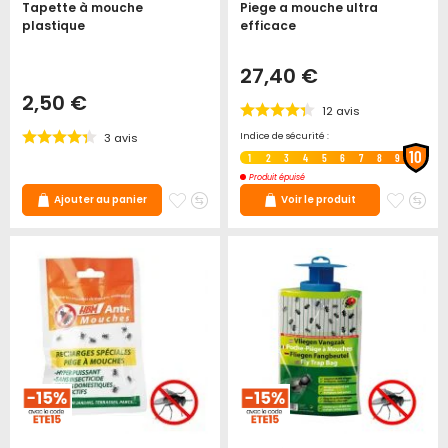
Tapette à mouche
Piege a mouche ultra
plastique
efficace
27,40 €
2,50 €
12
avis
3
avis
Indice de sécurité :
10
1
2
3
4
5
6
7
8
9
Produit épuisé
Ajouter
Ajouter
Ajoute
Ajo
Ajouter au panier
Voir le produit
à
au
à
au
mes
comparateur
mes
co
favoris
favori