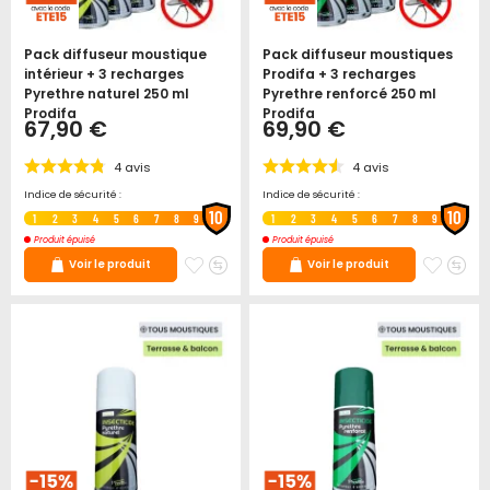
Pack diffuseur moustique
Pack diffuseur moustiques
intérieur + 3 recharges
Prodifa + 3 recharges
Pyrethre naturel 250 ml
Pyrethre renforcé 250 ml
Prodifa
Prodifa
67,90 €
69,90 €
4
avis
4
avis
Indice de sécurité :
Indice de sécurité :
10
10
1
2
3
4
5
6
7
8
9
1
2
3
4
5
6
7
8
9
Produit épuisé
Produit épuisé
Ajouter
Ajouter
Ajoute
Ajo
Voir le produit
Voir le produit
à
au
à
au
mes
comparateur
mes
co
favoris
favori