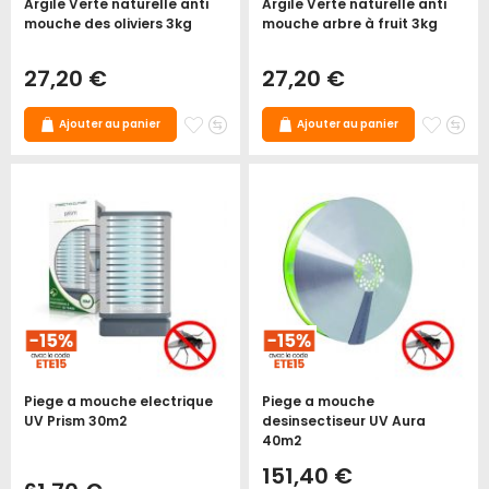
Argile Verte naturelle anti
Argile Verte naturelle anti
mouche des oliviers 3kg
mouche arbre à fruit 3kg
27,20 €
27,20 €
Ajouter
Ajouter
Ajoute
Ajo
Ajouter au panier
Ajouter au panier
à
au
à
au
mes
comparateur
mes
co
favoris
favori
Piege a mouche electrique
Piege a mouche
UV Prism 30m2
desinsectiseur UV Aura
40m2
151,40 €