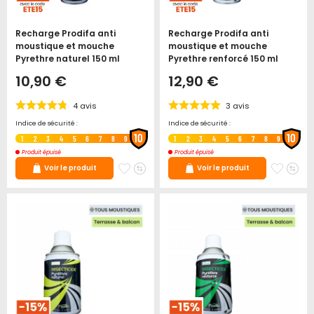
Recharge Prodifa anti
Recharge Prodifa anti
moustique et mouche
moustique et mouche
Pyrethre naturel 150 ml
Pyrethre renforcé 150 ml
10,90 €
12,90 €
4
avis
3
avis
Indice de sécurité :
Indice de sécurité :
10
10
1
2
3
4
5
6
7
8
9
1
2
3
4
5
6
7
8
9
Produit épuisé
Produit épuisé
Ajouter
Ajouter
Ajoute
Ajo
Voir le produit
Voir le produit
à
au
à
au
mes
comparateur
mes
co
favoris
favori