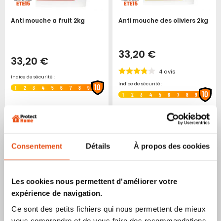
Anti mouche a fruit 2kg
Anti mouche des oliviers 2kg
33,20 €
33,20 €
4
avis
Indice de sécurité :
Indice de sécurité :
10
1
2
3
4
5
6
7
8
9
10
1
2
3
4
5
6
7
8
9
Ajouter
Ajouter
Ajoute
Ajo
Ajouter au panier
Ajouter au panier
à
au
à
au
mes
comparateur
mes
co
favoris
favori
Consentement
Détails
À propos des cookies
Les cookies nous permettent d'améliorer votre
expérience de navigation.
Ce sont des petits fichiers qui nous permettent de mieux
vous comprendre et de vous faire des recommandations