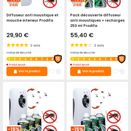
Diffuseur anti moustique et
Pack découverte diffuseur
mouche interieur Prodifa
anti moustiques + recharges
250 ml Prodifa
29,90 €
55,40 €
2
avis
2
avis
Indice de sécurité :
Indice de sécurité :
10
10
1
2
3
4
5
6
7
8
9
1
2
3
4
5
6
7
8
9
Produit épuisé
Produit épuisé
Ajouter
Ajouter
Ajoute
Ajo
Voir le produit
Voir le produit
à
au
à
au
mes
comparateur
mes
co
favoris
favori