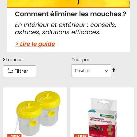
31
articles
Trier par
Par
Filtrer
ordre
décroissa