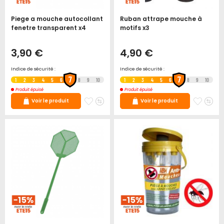
Piege a mouche autocollant
Ruban attrape mouche à
fenetre transparent x4
motifs x3
3,90 €
4,90 €
Indice de sécurité :
Indice de sécurité :
7
7
1
2
3
4
5
6
8
9
10
1
2
3
4
5
6
8
9
10
Produit épuisé
Produit épuisé
Ajouter
Ajouter
Ajoute
Ajo
Voir le produit
Voir le produit
à
au
à
au
mes
comparateur
mes
co
favoris
favori