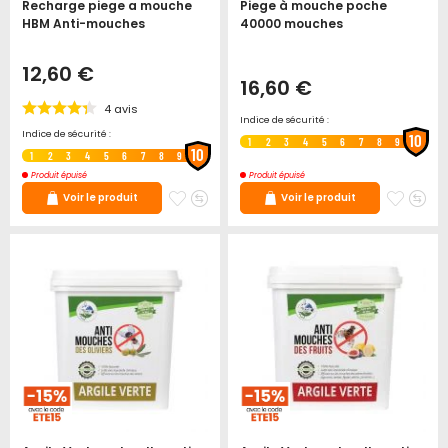
Recharge piege a mouche
Piege à mouche poche
HBM Anti-mouches
40000 mouches
12,60 €
16,60 €
4
avis
Indice de sécurité :
Indice de sécurité :
10
1
2
3
4
5
6
7
8
9
10
1
2
3
4
5
6
7
8
9
Produit épuisé
Produit épuisé
Ajouter
Ajouter
Ajoute
Ajo
Voir le produit
Voir le produit
à
au
à
au
mes
comparateur
mes
co
favoris
favori