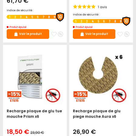
61,70 €
1
avis
Indice de sécurité :
Indice de sécurité :
10
1
2
3
4
5
6
7
8
9
10
1
2
3
4
5
6
7
8
9
Produit épuisé
Produit épuisé
Ajouter
Ajouter
Ajoute
Ajo
Voir le produit
Voir le produit
à
au
à
au
mes
comparateur
mes
co
favoris
favori
Recharge plaque de glu tue
Recharge plaque de glu
mouche Prism x6
piege mouche Aura x6
Prix
18,50 €
26,90 €
23,90 €
Spécial