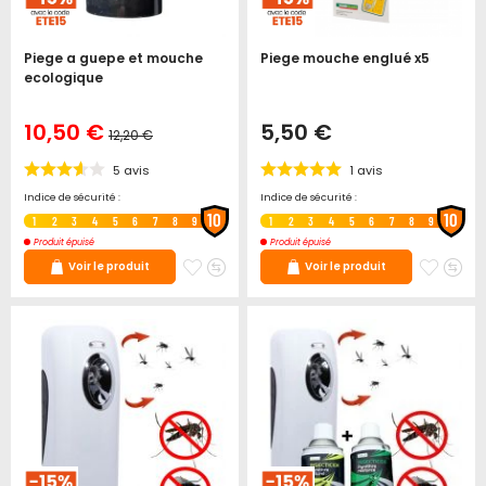
Piege a guepe et mouche
Piege mouche englué x5
ecologique
Prix
10,50 €
5,50 €
12,20 €
Spécial
Prix
normal
5
avis
1
avis
Indice de sécurité :
Indice de sécurité :
10
10
1
2
3
4
5
6
7
8
9
1
2
3
4
5
6
7
8
9
Produit épuisé
Produit épuisé
Ajouter
Ajouter
Ajoute
Ajo
Voir le produit
Voir le produit
à
au
à
au
mes
comparateur
mes
co
favoris
favori