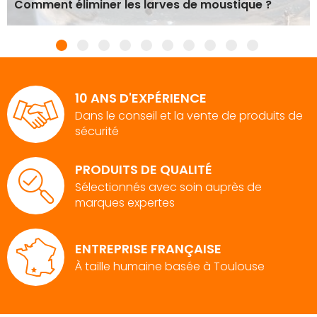
Comment éliminer les larves de moustique ?
10 ANS D'EXPÉRIENCE
Dans le conseil et la vente de produits de
sécurité
PRODUITS DE QUALITÉ
Sélectionnés avec soin auprès de
marques expertes
ENTREPRISE FRANÇAISE
À taille humaine basée à Toulouse