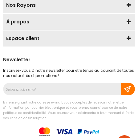
Nos Rayons
À propos
Espace client
Newsletter
Inscrivez-vous à notre newsletter pour être tenus au courant de toutes
nos actualités et promotions !
Inscription
à
notre
En renseignant votre adresse e-mail, vous acceptez de recevoir notre lettre
lettre
d'information par courrier électronique et vous prenez connaissance de notre
d’information
politique de confidentialité. Vous pourrez vous désinscrire à tout moment à l'aide
des liens de désinscription.
: