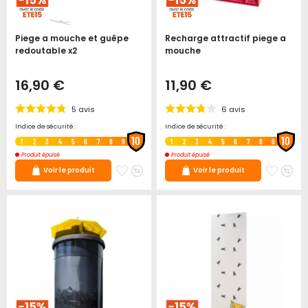
Piege a mouche et guêpe
Recharge attractif piege a
redoutable x2
mouche
16,90 €
11,90 €
5
avis
6
avis
Indice de sécurité :
Indice de sécurité :
10
10
1
2
3
4
5
6
7
8
9
1
2
3
4
5
6
7
8
9
Produit épuisé
Produit épuisé
Ajouter
Ajouter
Ajoute
Ajo
Voir le produit
Voir le produit
à
au
à
au
mes
comparateur
mes
co
favoris
favori