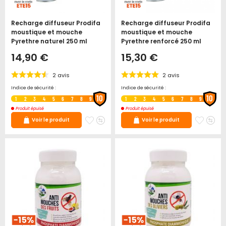
Recharge diffuseur Prodifa
Recharge diffuseur Prodifa
moustique et mouche
moustique et mouche
Pyrethre naturel 250 ml
Pyrethre renforcé 250 ml
14,90 €
15,30 €
2
avis
2
avis
Indice de sécurité :
Indice de sécurité :
10
10
1
2
3
4
5
6
7
8
9
1
2
3
4
5
6
7
8
9
Produit épuisé
Produit épuisé
Ajouter
Ajouter
Ajoute
Ajo
Voir le produit
Voir le produit
à
au
à
au
mes
comparateur
mes
co
favoris
favori