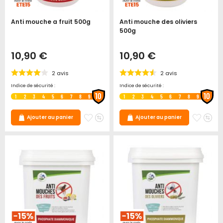
Anti mouche a fruit 500g
Anti mouche des oliviers
500g
10,90 €
10,90 €
2
avis
2
avis
Indice de sécurité :
Indice de sécurité :
10
10
1
2
3
4
5
6
7
8
9
1
2
3
4
5
6
7
8
9
Ajouter
Ajouter
Ajoute
Ajo
Ajouter au panier
Ajouter au panier
à
au
à
au
mes
comparateur
mes
co
favoris
favori