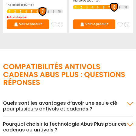
Indice de sécurité :
Indice de sécurité :
8
1
2
3
4
5
6
7
9
10
7
1
2
3
4
5
6
8
9
10
Produit épuisé
Ajouter
Ajouter
Ajoute
Ajo
Voir le produit
Voir le produit
à
au
à
au
mes
comparateur
mes
co
favoris
favori
COMPATIBILITÉS ANTIVOLS
CADENAS ABUS PLUS : QUESTIONS
RÉPONSES
Quels sont les avantages d’avoir une seule clé
pour plusieurs antivols et cadenas ?
Pourquoi choisir la technologie Abus Plus pour ces
cadenas ou antivols ?