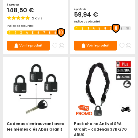
À partir de
148,50 €
À partir de
59,94 €
2
avis
Indice de sécurité :
Indice de sécurité :
8
1
2
3
4
5
6
7
9
10
10
1
2
3
4
5
6
7
8
9
Ajouter
Ajouter
Ajoute
Ajo
Voir le produit
Voir le produit
à
au
à
au
mes
comparateur
mes
co
favoris
favori
Cadenas s’entrouvrant avec
Pack chaine Antivol SRA
les mêmes clés Abus Granit
Granit + cadenas 37RK/70
ABUS