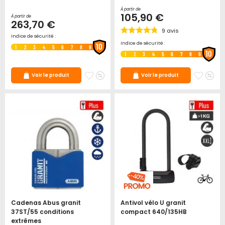
À partir de
105,90 €
À partir de
263,70 €
9
avis
Indice de sécurité :
Indice de sécurité :
10
1
2
3
4
5
6
7
8
9
10
1
2
3
4
5
6
7
8
9
Ajouter
Ajouter
Ajoute
Ajo
Voir le produit
Voir le produit
à
au
à
au
mes
comparateur
mes
co
favoris
favori
Cadenas Abus granit
Antivol vélo U granit
37ST/55 conditions
compact 640/135HB
extrêmes