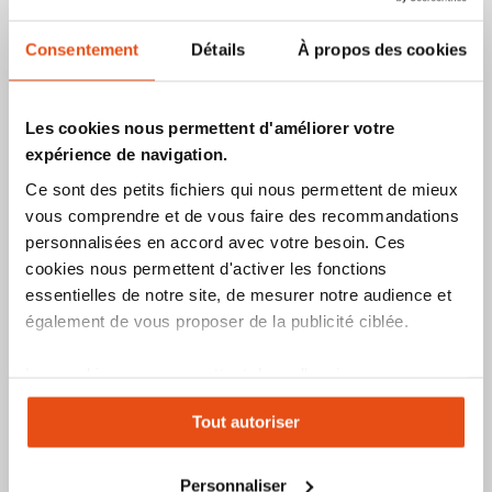
1
avis
3
avis
Consentement
Détails
À propos des cookies
Indice de sécurité :
Indice de sécurité :
7
10
1
2
3
4
5
6
8
9
10
1
2
3
4
5
6
7
8
9
Ajouter
Ajouter
Ajoute
Ajo
Voir le produit
Voir le produit
Les cookies nous permettent d'améliorer votre
à
au
à
au
expérience de navigation.
mes
comparateur
mes
co
Ce sont des petits fichiers qui nous permettent de mieux
favoris
favori
vous comprendre et de vous faire des recommandations
personnalisées en accord avec votre besoin. Ces
cookies nous permettent d'activer les fonctions
essentielles de notre site, de mesurer notre audience et
également de vous proposer de la publicité ciblée.
Les cookies vous permettent donc d'avoir une
expérience personnalisée sur notre site. Vous pouvez
Gros cadenas granit avec
Cadenas Granit très haute
haute anse résistance
sécurité avec haute anse
Tout autoriser
changer votre choix à n'importe quel moment. Refuser
extrême 37/70HB100
37/55HB
tous les cookies peut limiter certaines fonctionnalités.
À partir de
À partir de
236,20 €
129,00 €
Personnaliser