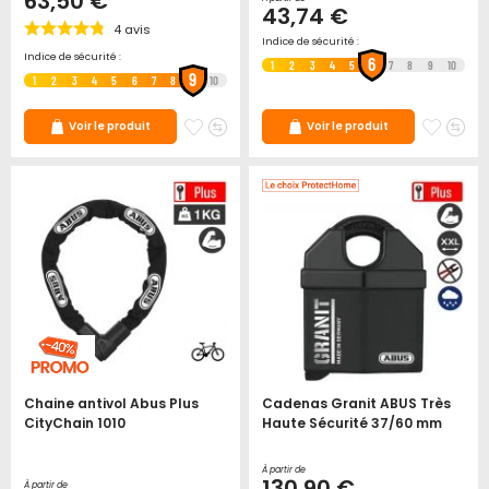
63,50 €
43,74 €
4
avis
Indice de sécurité :
Indice de sécurité :
6
1
2
3
4
5
7
8
9
10
9
1
2
3
4
5
6
7
8
10
Ajouter
Ajouter
Ajoute
Ajo
Voir le produit
Voir le produit
à
au
à
au
mes
comparateur
mes
co
favoris
favori
Chaine antivol Abus Plus
Cadenas Granit ABUS Très
CityChain 1010
Haute Sécurité 37/60 mm
À partir de
130,90 €
À partir de