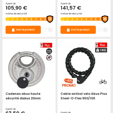
À partir de
À partir de
105,90 €
141,57 €
Indice de sécurité :
Indice de sécurité :
10
10
1
2
3
4
5
6
7
8
9
1
2
3
4
5
6
7
8
9
Ajouter
Ajouter
Ajoute
Ajo
Voir le produit
Voir le produit
à
au
à
au
mes
comparateur
mes
co
favoris
favori
Cadenas abus haute
Cable antivol velo Abus Plus
sécurité diskus 20mm
Steel-O-Flex 950/100
À partir de
À partir de