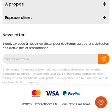
À propos
Espace client
Newsletter
Inscrivez-vous à notre newsletter pour être tenus au courant de toutes
nos actualités et promotions !
Inscription
à
notre
En renseignant votre adresse e-mail, vous acceptez de recevoir notre lettre
lettre
d'information par courrier électronique et vous prenez connaissance de notre
d’information
politique de confidentialité. Vous pourrez vous désinscrire à tout moment à l'aide
des liens de désinscription.
:
©2026 - Protecthome.fr - Tous droits réservés