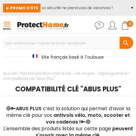
☀️ PROMO D'ÉTÉ
🏖️ La sécurité ne prend pas de vacances !
📢
Ju
Mon
0
MENU
Site français basé à Toulouse
Accueil
Personnalisation même clé - clé unique - organigramme
Compatibilité clé "Abus Plus"
COMPATIBILITÉ CLÉ "ABUS PLUS"
🔴🔑
ABUS PLUS
c’est la solution qui permet d’avoir la
même clé pour vos
antivols vélo, moto, scooter et
vos cadenas !
🔑🔴
L'ensemble des produits listés sur cette page
peuvent
s'ouvrir avec la même clé
.