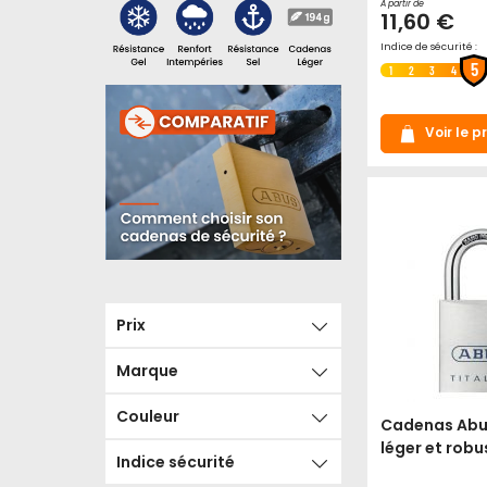
À partir de
11,60 €
Indice de sécurité :
5
1
2
3
4
Voir le p
Prix
Marque
Couleur
Cadenas Abus
léger et robu
Indice sécurité