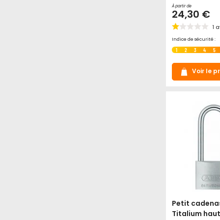
À partir de
24,30 €
1
a
Indice de sécurité :
1
2
3
4
5
Voir le p
Petit cadena
Titalium hau