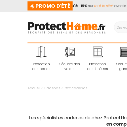
☀️ PROMO D'ÉTÉ
end pas de vacances !
📢
Jusqu'à -15%
sur
tout le site*
avec le co
Protection
Sécurité des
Protection
Sécuri
des portes
volets
des fenêtres
gar
Accueil
Cadenas
Petit cadenas
Les spécialistes cadenas de chez ProtectH
en compl