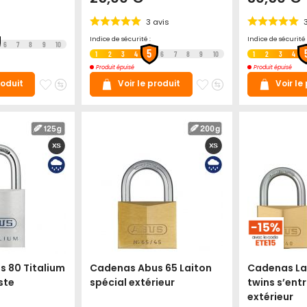
3
avis
Indice de sécurité :
Indice de sécurité 
6
7
8
9
10
5
1
2
3
4
6
7
8
9
10
1
2
3
4
Produit épuisé
Produit épuisé
Ajouter
Ajouter
Ajouter
Ajouter
roduit
Voir le produit
Voir le
à
au
à
au
mes
comparateur
mes
comparateur
favoris
favoris
 80 Titalium
Cadenas Abus 65 Laiton
Cadenas La
ste
spécial extérieur
twins s’ent
extérieur