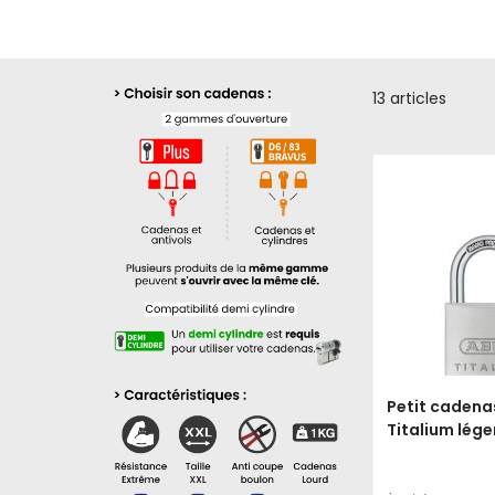
13
articles
Petit cadena
Titalium lége