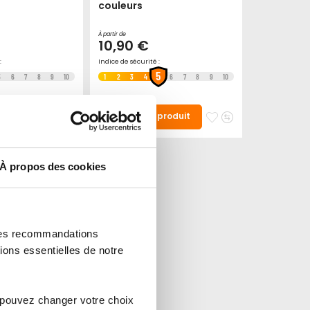
couleurs
À partir de
10,90 €
:
Indice de sécurité :
5
5
6
7
8
9
10
1
2
3
4
6
7
8
9
10
Ajouter
Ajouter
Ajouter
Ajouter
 produit
Voir le produit
à
au
à
au
mes
comparateur
mes
comparateur
favoris
favoris
À propos des cookies
 des recommandations
ions essentielles de notre
 pouvez changer votre choix