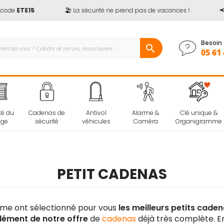
de
ETE15
🏖️ La sécurité ne prend pas de vacances !
📢
Ju
Besoin 
05 61 
té du
Cadenas de
Antivol
Alarme &
Clé unique &
age
sécurité
véhicules
Caméra
Organigramme
PETIT CADENAS
ome ont sélectionné pour vous
les meilleurs petits cade
ément de notre offre
de
cadenas
déjà très complète. E