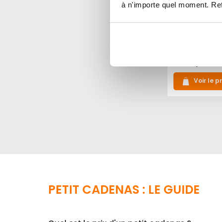
Combinaison
à n'importe quel moment. Refu
Sport
20,20 €
Indice de sécurité :
3
1
2
4
5
Voir le p
PETIT CADENAS : LE GUIDE