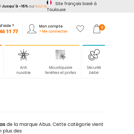
Site français basé à
squ'à -15%
sur
tout le site*
avec le code
ETE15
Toulouse
d'aide ?
Mon compte
Mon panier
0
46 11 77
> Me connecter
Anti
Moustiquaire
Sécurité
nuisible
fenêtres et portes
bébé
nas
de la marque Abus. Cette catégorie vient
n plus des