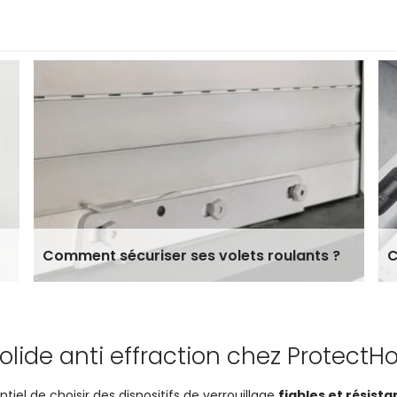
Comment sécuriser ses volets roulants ?
C
olide anti effraction chez Protect
sentiel de choisir des dispositifs de verrouillage
fiables et résista