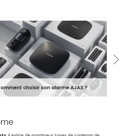
Toutes v
omment choisir son alarme AJAX ?
serrure
Home
nts
. Il existe de nombreux types de cadenas de