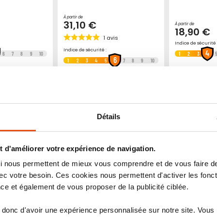
À partir de
31,10 €
À partir de
18,90 €
1
avis
Indice de sécurité 
Indice de sécurité :
4
6
7
8
9
10
1
2
3
6
1
2
3
4
5
7
8
9
10
Ajouter
Ajouter
Ajouter
Ajouter
roduit
Voir le produit
Voir le
à
au
à
au
mes
comparateur
mes
comparateur
favoris
favoris
Détails
 d'améliorer votre expérience de navigation.
 qui nous permettent de mieux vous comprendre et de vous faire
c votre besoin. Ces cookies nous permettent d'activer les fonct
ce et également de vous proposer de la publicité ciblée.
donc d'avoir une expérience personnalisée sur notre site. Vous
s à