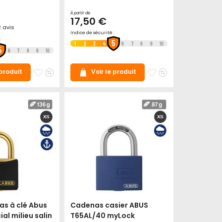
À partir de
17,50 €
2
avis
Indice de sécurité :
:
5
1
2
3
4
6
7
8
9
10
5
6
7
8
9
10
Ajouter
Ajouter
Ajouter
Ajouter
 produit
Voir le produit
à
au
à
au
mes
comparateur
mes
comparateur
favoris
favoris
as à clé Abus
Cadenas casier ABUS
al milieu salin
T65AL/40 myLock