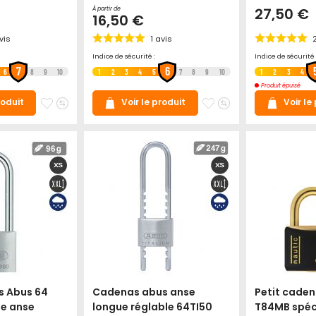
27,50 €
À partir de
16,50 €
vis
1
avis
Indice de sécurité :
Indice de sécurité 
7
6
6
8
9
10
1
2
3
4
5
7
8
9
10
1
2
3
4
Produit épuisé
Ajouter
Ajouter
Ajouter
Ajouter
roduit
Voir le produit
Voir le
à
au
à
au
mes
comparateur
mes
comparateur
favoris
favoris
s Abus 64
Cadenas abus anse
Petit caden
te anse
longue réglable 64TI50
T84MB spéci