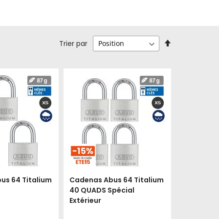
Par
Trier par
ordre
décroissant
us 64 Titalium
Cadenas Abus 64 Titalium
40 QUADS Spécial
Extérieur