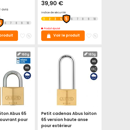
39,90 €
3
avis
Indice de sécurité :
:
5
1
2
3
4
6
7
8
9
10
5
6
7
8
9
10
Produit épuisé
Ajouter
Ajouter
Ajouter
Ajouter
 produit
Voir le produit
à
au
à
au
mes
comparateur
mes
comparateur
favoris
favoris
iton Abus 65
Petit cadenas Abus laiton
rouvrant pour
65 version haute anse
pour extérieur