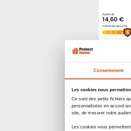
À partir de
14,60 €
Indice de sécurité :
5
1
2
3
4
Voir le p
Consentement
Les cookies nous permettent
Ce sont des petits fichiers
personnalisées en accord ave
site, de mesurer notre audien
Les cookies vous permettent 
Cadenas Abu