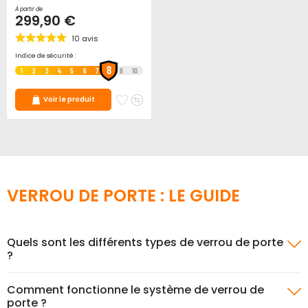
À partir de
299,90 €
10
avis
Indice de sécurité :
8
1
2
3
4
5
6
7
9
10
Ajouter
Ajouter
Voir le produit
à
au
mes
comparateur
favoris
VERROU DE PORTE : LE GUIDE
Quels sont les différents types de verrou de porte
?
Comment fonctionne le système de verrou de
porte ?