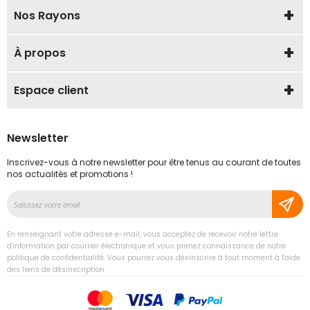
Nos Rayons
À propos
Espace client
Newsletter
Inscrivez-vous à notre newsletter pour être tenus au courant de toutes
nos actualités et promotions !
Inscription
à
notre
En renseignant votre adresse e-mail, vous acceptez de recevoir notre lettre
lettre
d'information par courrier électronique et vous prenez connaissance de notre
d’information
politique de confidentialité. Vous pourrez vous désinscrire à tout moment à l'aide
des liens de désinscription.
: