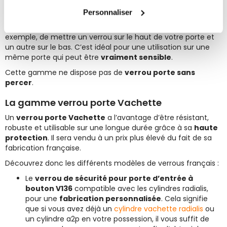
combiner des verrous double entrée et à bouton aisément.
Personnaliser
Vous pouvez ainsi avoir plusieurs verrous sur votre porte qui
s'ouvrent avec les mêmes clés. Cela vous permet, par
exemple, de mettre un verrou sur le haut de votre porte et
un autre sur le bas. C’est idéal pour une utilisation sur une
même porte qui peut être
vraiment sensible
.
Cette gamme ne dispose pas de
verrou porte sans
percer
.
La gamme verrou porte Vachette
Un
verrou porte Vachette
a l’avantage d’être résistant,
robuste et utilisable sur une longue durée grâce à sa
haute
protection
. Il sera vendu à un prix plus élevé du fait de sa
fabrication française.
Découvrez donc les différents modèles de verrous français :
Le
verrou de sécurité pour porte d’entrée à
bouton V136
compatible avec les cylindres radialis,
pour une
fabrication personnalisée
. Cela signifie
que si vous avez déjà un
cylindre vachette radialis
ou
un cylindre a2p en votre possession, il vous suffit de