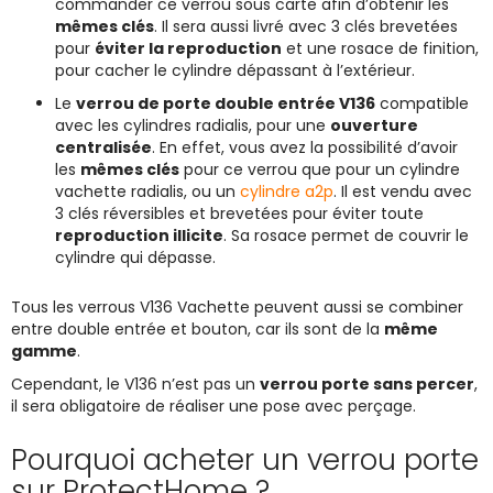
commander ce verrou sous carte afin d’obtenir les
mêmes clés
. Il sera aussi livré avec 3 clés brevetées
pour
éviter la reproduction
et une rosace de finition,
pour cacher le cylindre dépassant à l’extérieur.
Le
verrou de porte double entrée V136
compatible
avec les cylindres radialis, pour une
ouverture
centralisée
. En effet, vous avez la possibilité d’avoir
les
mêmes clés
pour ce verrou que pour un cylindre
vachette radialis, ou un
cylindre a2p
. Il est vendu avec
3 clés réversibles et brevetées pour éviter toute
reproduction illicite
. Sa rosace permet de couvrir le
cylindre qui dépasse.
Tous les verrous V136 Vachette peuvent aussi se combiner
entre double entrée et bouton, car ils sont de la
même
gamme
.
Cependant, le V136 n’est pas un
verrou porte sans percer
,
il sera obligatoire de réaliser une pose avec perçage.
Pourquoi acheter un verrou porte
sur ProtectHome ?