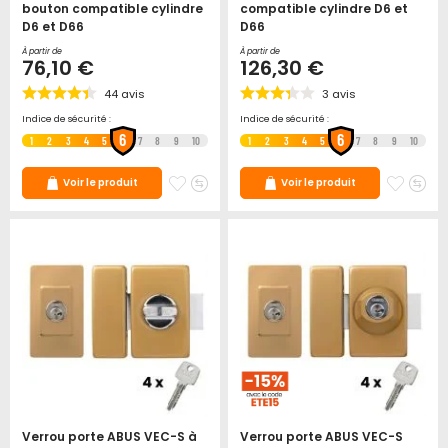
bouton compatible cylindre
compatible cylindre D6 et
D6 et D66
D66
À partir de
À partir de
76,10 €
126,30 €
44
avis
3
avis
Indice de sécurité :
Indice de sécurité :
6
6
1
2
3
4
5
7
8
9
10
1
2
3
4
5
7
8
9
10
Ajouter
Ajouter
Ajoute
Ajo
Voir le produit
Voir le produit
à
au
à
au
mes
comparateur
mes
co
favoris
favori
Verrou porte ABUS VEC-S à
Verrou porte ABUS VEC-S