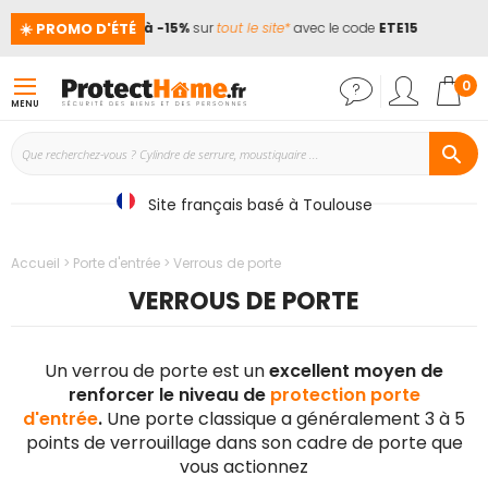
☀️ PROMO D'ÉTÉ
📢
Jusqu'à -15%
sur
tout le site*
avec le code
ETE15
🏖️ 
Mon
0
MENU
Site français basé à Toulouse
Accueil
Porte d'entrée
Verrous de porte
VERROUS DE PORTE
Un verrou de porte est un
excellent moyen de
renforcer le niveau de
protection porte
d'entrée
.
Une porte classique a généralement 3 à 5
points de verrouillage dans son cadre de porte que
vous actionnez