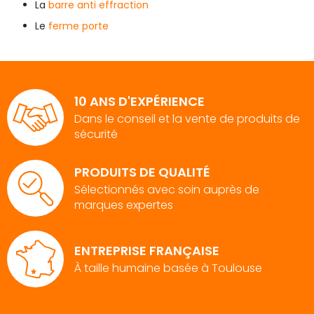
La
barre anti effraction
Le
ferme porte
10 ANS D'EXPÉRIENCE
Dans le conseil et la vente de produits de
sécurité
PRODUITS DE QUALITÉ
Sélectionnés avec soin auprès de
marques expertes
ENTREPRISE FRANÇAISE
À taille humaine basée à Toulouse