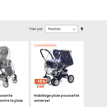
Par
Trier par
ordre
décroissant
ussette
Habillage pluie poussette
ntre la pluie
universel