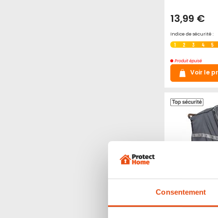
13,99 €
Indice de sécurité :
1
2
3
4
5
Produit épuisé
Voir le p
Consentement
Habillage pl
avec bandes