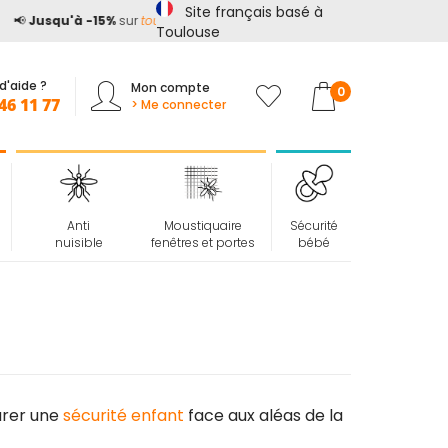
Site français basé à
📢
Jusqu'à -15%
sur
tout le site*
avec le code
ETE15
Toulouse
d'aide ?
Mon compte
Mon panier
0
46 11 77
> Me connecter
Anti
Moustiquaire
Sécurité
nuisible
fenêtres et portes
bébé
urer une
sécurité enfant
face aux aléas de la