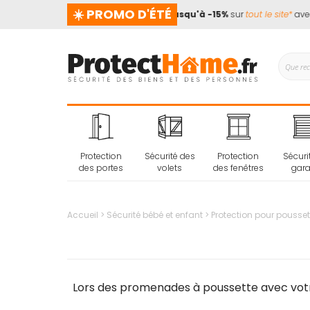
☀️ PROMO D'ÉTÉ
e prend pas de vacances !
📢
Jusqu'à -15%
sur
tout le site*
avec l
Protection
Sécurité des
Protection
Sécuri
des portes
volets
des fenêtres
gar
Accueil
Sécurité bébé et enfant
Protection pour pousset
Lors des promenades à poussette avec votr