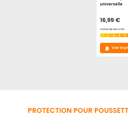
universelle
16,99 €
Indice de sécurité :
1
2
3
4
5
Voir le p
PROTECTION POUR POUSSETTE