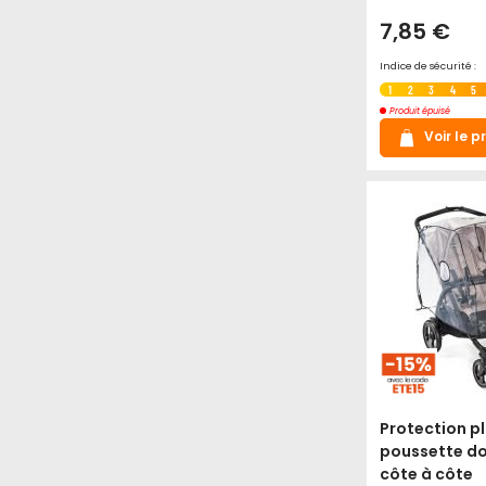
7,85 €
Indice de sécurité :
1
2
3
4
5
Produit épuisé
Voir le p
Protection pl
poussette do
côte à côte