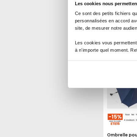
réfléchissan
Les cookies nous permettent
Ce sont des petits fichiers
24,00 €
personnalisées en accord ave
site, de mesurer notre audien
Indice de sécurité :
1
2
3
4
5
Les cookies vous permettent 
à n'importe quel moment. Refu
Ajouter a
Ombrelle po