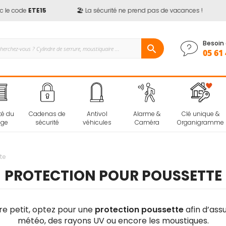
e code
ETE15
🏖️ La sécurité ne prend pas de vacances !
Besoin 
05 61 
té du
Cadenas de
Antivol
Alarme &
Clé unique &
age
sécurité
véhicules
Caméra
Organigramme
te
PROTECTION POUR POUSSETTE
e petit, optez pour une
protection poussette
afin d’ass
météo, des rayons UV ou encore les moustiques.