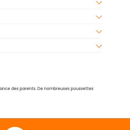
aissance des parents. De nombreuses poussettes
poussettes
afin d’assurer
la sécurité de votre
ar conséquent, bébé va se refroidir et se
te. Ce n’est qu’à partir de 2 ans qu’il