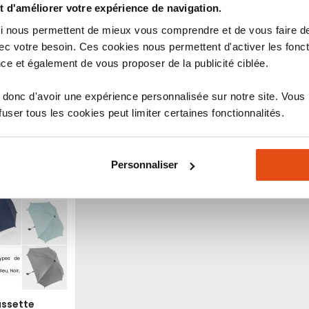
tes
 d'améliorer votre expérience de navigation.
3,48 €
4,32 €
 qui nous permettent de mieux vous comprendre et de vous faire
c votre besoin. Ces cookies nous permettent d'activer les fonct
1
avis
ce et également de vous proposer de la publicité ciblée.
Indice de sécurité :
Indice de sécurité 
10
6
7
8
9
9
1
2
3
4
5
6
7
8
10
1
2
3
4
donc d'avoir une expérience personnalisée sur notre site. Vous
ser tous les cookies peut limiter certaines fonctionnalités.
Ajouter
Ajouter
Ajouter
Ajouter
u panier
Voir le produit
Voir le
à
au
à
au
mes
comparateur
mes
comparateur
favoris
favoris
Personnaliser
ussette