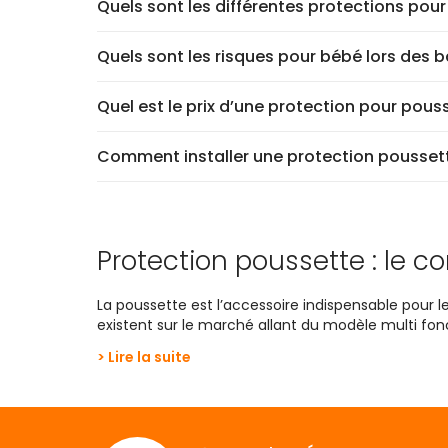
Quels sont les différentes protections pou
Quels sont les risques pour bébé lors des 
Quel est le prix d’une protection pour pous
Comment installer une protection pousset
Protection poussette : le c
La poussette est l’accessoire indispensable pour 
existent sur le marché allant du modèle multi fonc
Même si le choix de la poussette est très importan
> Lire la suite
enfant durant vos promenades
.
Les petits ont la peau fragile et ne sont pas capa
réchauffer très rapidement, ce dernier ne support
commence à réguler correctement sa températ