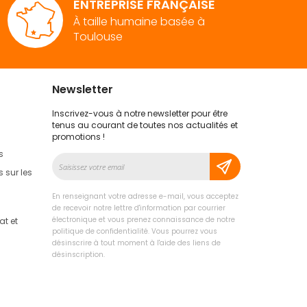
ENTREPRISE FRANÇAISE
yperthermie, insolation
…
À taille humaine basée à
Toulouse
Newsletter
ques. Heureusement, les accessoires poussettes
Inscrivez-vous à notre newsletter pour être
tenus au courant de toutes nos actualités et
promotions !
s
Inscription
 pour un parapluie n’est pas suffisant pour le
à
 sur les
n, d’autant plus que cela peut être difficile et
notre
lettre
En renseignant votre adresse e-mail, vous acceptez
d’information
de recevoir notre lettre d'information par courrier
ment adapter afin d’
éviter le risque
:
électronique et vous prenez connaissance de notre
t et
politique de confidentialité. Vous pourrez vous
désinscrire à tout moment à l'aide des liens de
ur garder au sec vos enfants
. Il les préservera
désinscription.
extérieur ; et ce sans qu’il ait besoin de sortir de