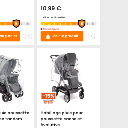
10,99 €
:
Indice de sécurité :
8
8
5
6
7
9
10
1
2
3
4
5
6
7
9
10
Produit épuisé
Ajouter
Ajouter
Ajouter
Ajouter
 au panier
Voir le produit
à
au
à
au
mes
comparateur
mes
comparateur
favoris
favoris
luie poussette
Habillage pluie pour
ise tandem
poussette canne et
évolutive