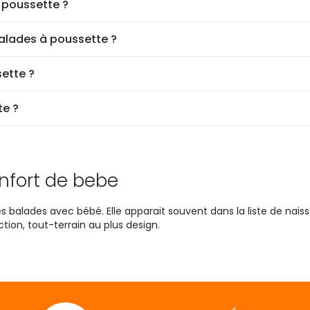
r poussette ?
balades à poussette ?
sette ?
te ?
onfort de bebe
les balades avec bébé. Elle apparait souvent dans la liste de n
tion, tout-terrain au plus design.
t, il ne faut pas oublier de penser aux différentes
protections 
bles de réguler leur température corporelle comme les adultes. P
e seulement que des variations limitées de la température ambian
ure.