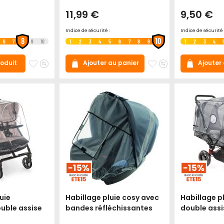
11,99 €
9,50 €
Indice de sécurité :
Indice de sécurité 
8
10
6
7
9
10
1
2
3
4
5
6
7
8
9
1
2
3
4
Ajouter
Ajouter
Ajouter
Ajouter
Ajouter au panier
Ajouter
roduit
à
au
à
au
mes
comparateur
mes
comparateur
favoris
favoris
uie
Habillage pluie cosy avec
Habillage p
uble assise
bandes réfléchissantes
double ass