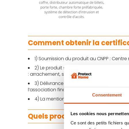
Comment obtenir la certific
1) Soumission du produit au CNPP : Centre 
2) Le produit subit de nombreux tests, par
: arrachement, sciage, champ magnétique, 
3) Délivrance de la certification par un co
l’association financière des banques.
Consentement
4) La mention A2P est ensuite gravée sur 
Les cookies nous permettent
Quels produits peuvent avoi
Ce sont des petits fichiers