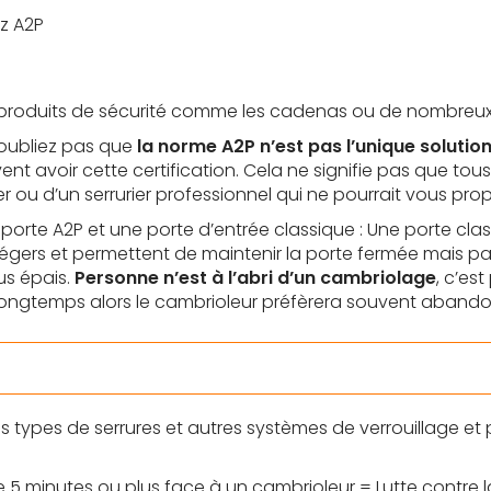
z A2P
produits de sécurité comme les cadenas ou de nombreux
’oubliez pas que
la norme A2P n’est pas l’unique solutio
t avoir cette certification. Cela ne signifie pas que tous
er ou d’un serrurier professionnel qui ne pourrait vous pro
 porte A2P et une porte d’entrée classique : Une porte cl
nt légers et permettent de maintenir la porte fermée mais p
lus épais.
Personne n’est à l’abri d’un cambriolage
, c’es
p longtemps alors le cambrioleur préfèrera souvent abando
s types de serrures et autres systèmes de verrouillage et
 de 5 minutes ou plus face à un cambrioleur = Lutte contre