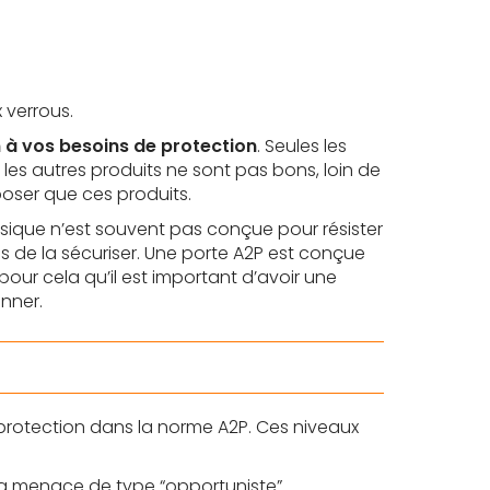
 verrous.
n à vos besoins de protection
. Seules les
 les autres produits ne sont pas bons, loin de
poser que ces produits.
assique n’est souvent pas conçue pour résister
as de la sécuriser. Une porte A2P est conçue
t pour cela qu’il est important d’avoir une
nner.
 protection dans la norme A2P. Ces niveaux
 la menace de type “opportuniste”.