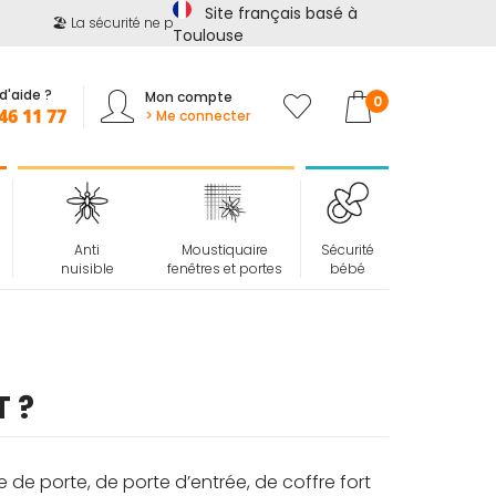
Site français basé à
🏖️ La sécurité ne prend pas de vacances !
📢
Jusqu'à -15%
s
Toulouse
d'aide ?
Mon compte
Mon panier
0
46 11 77
> Me connecter
Anti
Moustiquaire
Sécurité
nuisible
fenêtres et portes
bébé
T ?
e de porte, de porte d’entrée, de coffre fort