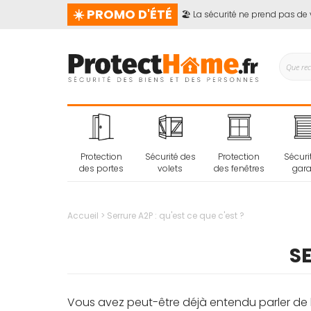
☀️ PROMO D'ÉTÉ
🏖️ La sécurité ne prend pas de va
Protection
Sécurité des
Protection
Sécuri
des portes
volets
des fenêtres
gar
Accueil
Serrure A2P : qu'est ce que c'est ?
SE
Vous avez peut-être déjà entendu parler de l’“