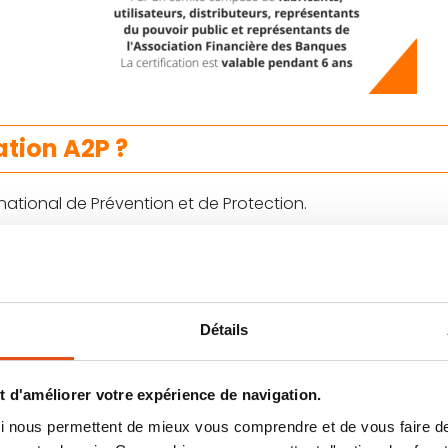
ation A2P ?
national de Prévention et de Protection.
 exemple pour un cylindre serrure A2P dont la résistance à
perçage…
mité composé de fabricants, utilisateurs, distributeurs, re
Détails
tous les produits concernés
avec un indice allant de 1 à 3
 d'améliorer votre expérience de navigation.
r la norme A2P ?
 qui nous permettent de mieux vous comprendre et de vous faire