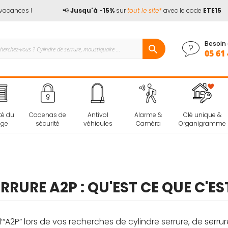
cances !
📢
Jusqu'à -15%
sur
tout le site*
avec le code
ETE15
Besoin 
05 61 
té du
Cadenas de
Antivol
Alarme &
Clé unique &
age
sécurité
véhicules
Caméra
Organigramme
RRURE A2P : QU'EST CE QUE C'ES
A2P” lors de vos recherches de cylindre serrure, de serrur