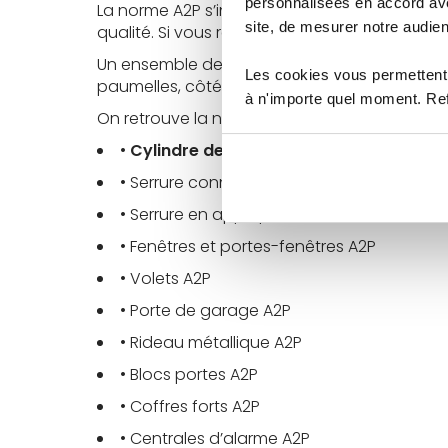
personnalisées en accord ave
La norme A2P s’inscrit dans
un ensemble de 
site, de mesurer notre audien
qualité. Si vous recherchez vraiment un haut 
Un ensemble de porte certifié A2P c’est l’assur
Les cookies vous permettent 
paumelles, côté serrure, impossible de faire 
à n'importe quel moment. Refu
On retrouve la norme A2P sur plusieurs élémen
•
Cylindre de serrure A2P
• Serrure connectées A2P
• Serrure en applique A2P ou à mortaiser,
s
• Fenêtres et portes-fenêtres A2P
• Volets A2P
• Porte de garage A2P
• Rideau métallique A2P
• Blocs portes A2P
• Coffres forts A2P
• Centrales d’alarme A2P