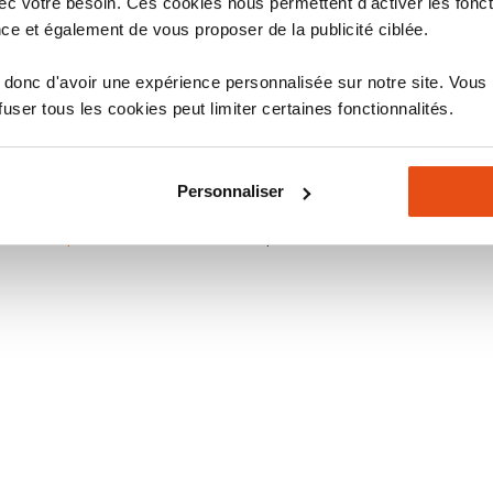
c votre besoin. Ces cookies nous permettent d'activer les fonct
protection
. Inutile d’avoir la meilleure serrure A2P du m
ce et également de vous proposer de la publicité ciblée.
niveau de protection, il faut que tous les éléments de vot
ance d’avoir un bloc porte qui résiste à l’effraction sur to
donc d'avoir une expérience personnalisée sur notre site. Vous
un trou dans la porte, la serrure elle-même…
ser tous les cookies peut limiter certaines fonctionnalités.
ts :
Personnaliser
errure 3 points
A2P ou serrure 5 points.