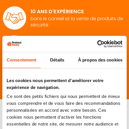
10 ANS D'EXPÉRIENCE
Dans le conseil et la vente de produits de
sécurité
PRODUITS DE QUALITÉ
Sélectionnés avec soin auprès de
marques expertes
Consentement
Détails
À propos des cookies
ENTREPRISE FRANÇAISE
À taille humaine basée à Toulouse
Les cookies nous permettent d'améliorer votre
expérience de navigation.
Ce sont des petits fichiers qui nous permettent de mieux
vous comprendre et de vous faire des recommandations
Nous contacter
personnalisées en accord avec votre besoin. Ces
cookies nous permettent d'activer les fonctions
05 61 46 11 77
essentielles de notre site, de mesurer notre audience et