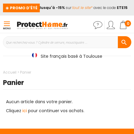
☀️ PROMO D'ÉTÉ
acances !
📢
Jusqu'à -15%
sur
tout le site*
avec le code
ETE15
Mon
0
MENU
Site français basé à Toulouse
Accueil
Panier
Panier
Aucun article dans votre panier.
Cliquez
ici
pour continuer vos achats.