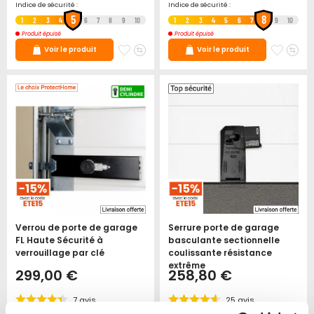
Indice de sécurité :
Indice de sécurité :
5
8
1
2
3
4
6
7
8
9
10
1
2
3
4
5
6
7
9
10
Produit épuisé
Produit épuisé
Ajouter
Ajouter
Ajoute
Ajo
Voir le produit
Voir le produit
à
au
à
au
mes
comparateur
mes
co
favoris
favori
Verrou de porte de garage
Serrure porte de garage
FL Haute Sécurité à
basculante sectionnelle
verrouillage par clé
coulissante résistance
extrême
299,00 €
258,80 €
7
avis
25
avis