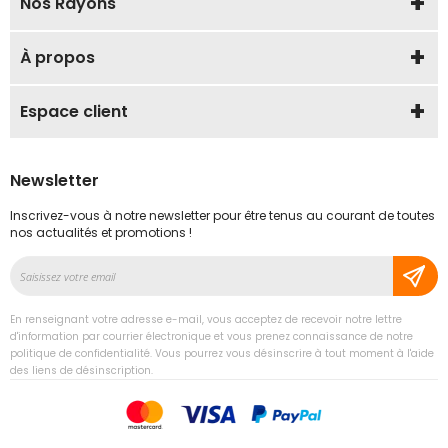
Nos Rayons
À propos
Espace client
Newsletter
Inscrivez-vous à notre newsletter pour être tenus au courant de toutes
nos actualités et promotions !
Inscription
à
notre
En renseignant votre adresse e-mail, vous acceptez de recevoir notre lettre
lettre
d'information par courrier électronique et vous prenez connaissance de notre
d’information
politique de confidentialité. Vous pourrez vous désinscrire à tout moment à l'aide
des liens de désinscription.
: