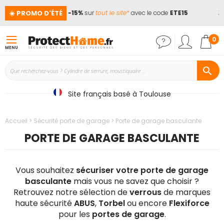
☀️ PROMO D'ÉTÉ
📢
Jusqu'à -15%
sur
tout le site*
avec le code
ETE15
🏖️
Mon
0
MENU
Site français basé à Toulouse
Accueil
Sécurité porte de garage
Porte de garage basculante
PORTE DE GARAGE BASCULANTE
Vous souhaitez
sécuriser votre porte de garage
basculante
mais vous ne savez que choisir ?
Retrouvez notre sélection de
verrous
de marques
haute sécurité
ABUS
,
Torbel
ou encore
Flexiforce
pour les
portes de garage
.