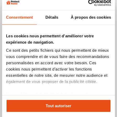
Indice de sécurité :
Indice de sécurité :
8
10
1
2
3
4
5
6
7
9
10
1
2
3
4
5
6
7
8
9
Produit épuisé
Produit épuisé
Consentement
Détails
À propos des cookies
Ajouter
Ajouter
Ajoute
Ajo
Voir le produit
Voir le produit
à
au
à
au
mes
comparateur
mes
co
favoris
favori
Les cookies nous permettent d'améliorer votre
expérience de navigation.
Ce sont des petits fichiers qui nous permettent de mieux
vous comprendre et de vous faire des recommandations
personnalisées en accord avec votre besoin. Ces
cookies nous permettent d'activer les fonctions
essentielles de notre site, de mesurer notre audience et
également de vous proposer de la publicité ciblée.
Barre de sécurité porte de
garage 2-4 vantaux
Les cookies vous permettent donc d'avoir une
expérience personnalisée sur notre site. Vous pouvez
189,90 €
Tout autoriser
changer votre choix à n'importe quel moment. Refuser
13
avis
tous les cookies peut limiter certaines fonctionnalités.