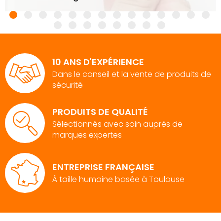
10 ANS D'EXPÉRIENCE
Dans le conseil et la vente de produits de
sécurité
PRODUITS DE QUALITÉ
Sélectionnés avec soin auprès de
marques expertes
ENTREPRISE FRANÇAISE
À taille humaine basée à Toulouse