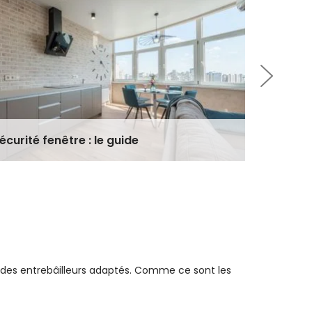
Verrou d
écurité fenêtre : le guide
compara
t des entrebâilleurs adaptés. Comme ce sont les
e pvc
. Jetez un oeil à la description du produit
 un bon niveau de sécurité
, empêchant toute