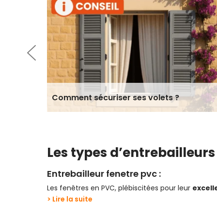
 &
Comment sécuriser ses volets ?
Les types d’entrebailleurs 
Entrebailleur fenetre pvc :
Les fenêtres en PVC, plébiscitées pour leur
excell
menuiseries les plus classiques, vous avez de fort
> Lire la suite
pour vous assurer que c’est bien le cas. Ces dispo