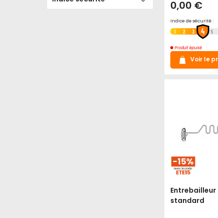
0,00 €
Indice de sécurité :
4
1
2
3
5
Produit épuisé
Voir le p
Entrebailleur
standard