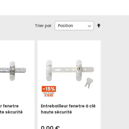
Par
Trier par
ordre
décroissant
r fenetre
Entrebailleur fenetre à clé
e sécurité
haute sécurité
0,00 €