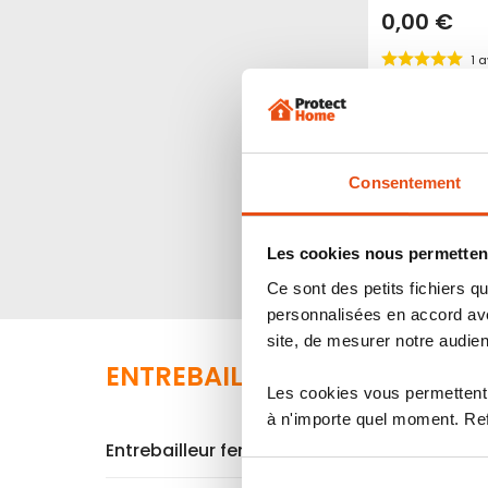
0,00 €
1
a
Indice de sécurité :
5
1
2
3
4
Produit épuisé
Voir le p
Consentement
Les cookies nous permettent
Ce sont des petits fichiers
personnalisées en accord ave
site, de mesurer notre audien
ENTREBAILLEUR FENÊTRE : LE 
Les cookies vous permettent 
à n'importe quel moment. Refu
Entrebailleur fenêtre : c'est quoi ?