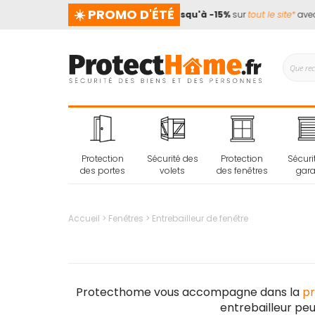
☀️ PROMO D'ÉTÉ
e prend pas de vacances !
📢
Jusqu'à -15%
sur
tout le site*
avec l
Protection
Sécurité des
Protection
Sécuri
des portes
volets
des fenêtres
gar
Accueil
Fenêtres
Entrebailleur de fenêtre
Protecthome vous accompagne dans la
pr
entrebailleur pe