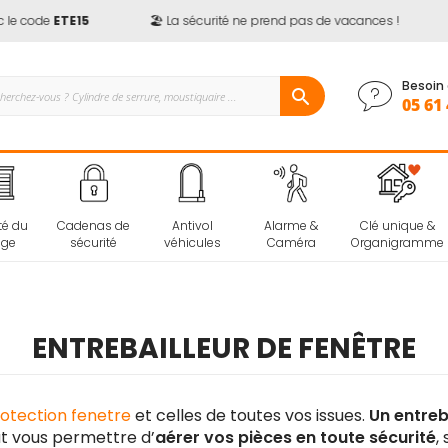
e code
ETE15
🏖️ La sécurité ne prend pas de vacances !
Besoin 
05 61 
té du
Cadenas de
Antivol
Alarme &
Clé unique &
age
sécurité
véhicules
Caméra
Organigramme
ENTREBAILLEUR DE FENÊTRE
otection fenetre
et celles de toutes vos issues.
Un entreba
ut vous permettre d’
aérer vos pièces en toute sécurité
,