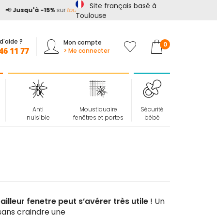
Site français basé à
📢
Jusqu'à -15%
sur
tout le site*
avec le code
ETE15
Toulouse
d'aide ?
Mon compte
Mon panier
0
46 11 77
> Me connecter
Anti
Moustiquaire
Sécurité
nuisible
fenêtres et portes
bébé
illeur fenetre peut s’avérer très utile
! Un
 sans craindre une