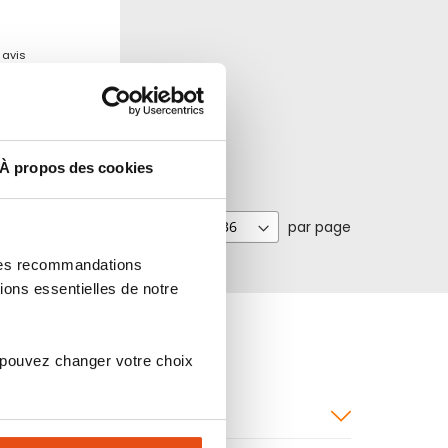
avis
:
8
5
6
7
9
10
Ajouter
Ajouter
 produit
à
au
À propos des cookies
mes
comparateur
favoris
Afficher
par page
 des recommandations
ions essentielles de notre
 pouvez changer votre choix