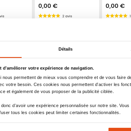
0,00 €
0,00 €
vis
2
avis
1
Indice de sécurité :
Indice de sécurité 
6
6
7
8
9
10
1
2
3
4
5
7
8
9
10
1
2
3
4
Produit épuisé
Produit épuisé
Ajouter
Ajouter
Ajouter
Ajouter
roduit
Voir le produit
Voir le
à
au
à
au
Détails
mes
comparateur
mes
comparateur
favoris
favoris
 d'améliorer votre expérience de navigation.
 qui nous permettent de mieux vous comprendre et de vous faire
c votre besoin. Ces cookies nous permettent d'activer les fonct
ce et également de vous proposer de la publicité ciblée.
GUIDE
donc d'avoir une expérience personnalisée sur notre site. Vous
ser tous les cookies peut limiter certaines fonctionnalités.