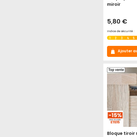
miroir
5,80 €
Indice de sécurité :
1
2
3
4
5
Ajouter a
Bloque tiroir