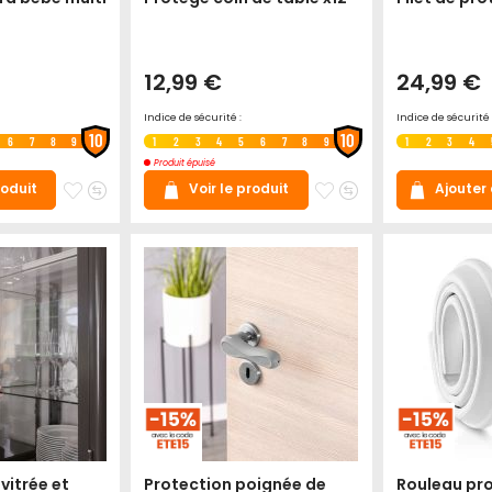
12,99 €
24,99 €
Indice de sécurité :
Indice de sécurité 
10
10
6
7
8
9
1
2
3
4
5
6
7
8
9
1
2
3
4
Produit épuisé
Ajouter
Ajouter
Ajouter
Ajouter
Ajouter
roduit
Voir le produit
à
au
à
au
mes
comparateur
mes
comparateur
favoris
favoris
vitrée et
Protection poignée de
Rouleau pro