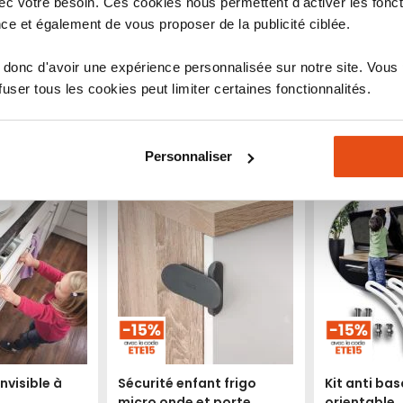
c votre besoin. Ces cookies nous permettent d'activer les fonct
plante
ce et également de vous proposer de la publicité ciblée.
9,20 €
15,95 €
donc d'avoir une expérience personnalisée sur notre site. Vous
Indice de sécurité :
Indice de sécurité 
ser tous les cookies peut limiter certaines fonctionnalités.
9
10
6
7
8
10
1
2
3
4
5
6
7
8
9
1
2
3
4
Produit épuisé
Ajouter
Ajouter
Ajouter
Ajouter
Ajouter
roduit
Voir le produit
Personnaliser
à
au
à
au
mes
comparateur
mes
comparateur
favoris
favoris
invisible à
Sécurité enfant frigo
Kit anti ba
micro onde et porte
orientable