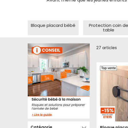
Bloque placard bébé
Protection coin d
table
27
articles
Catégorie
Bloque placa