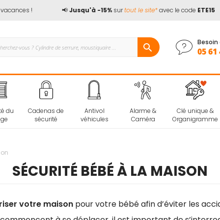
ances !
📢
Jusqu'à -15%
sur
tout le site*
avec le code
ETE15
Besoin 
05 61 
té du
Cadenas de
Antivol
Alarme &
Clé unique &
age
sécurité
véhicules
Caméra
Organigramme
son
SÉCURITÉ BÉBÉ À LA MAISON
riser votre maison
pour votre bébé afin d’éviter les ac
ommencent à se déplacer, il est important de s’interrog