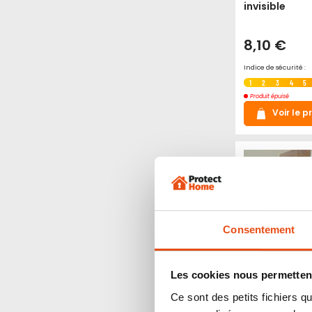
invisible
8,10 €
Indice de sécurité :
1
2
3
4
5
Produit épuisé
Voir le p
Consentement
Les cookies nous permettent
Ce sont des petits fichiers
Bande antid