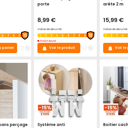
porte
arête 2 m
8,99 €
15,99 €
Indice de sécurité :
Indice de sécurité 
10
10
6
7
8
9
1
2
3
4
5
6
7
8
9
1
2
3
4
Produit épuisé
Ajouter
Ajouter
Ajouter
Ajouter
u panier
Voir le produit
Voir le
à
au
à
au
mes
comparateur
mes
comparateur
favoris
favoris
 sans perçage
Système anti
Boitier cach