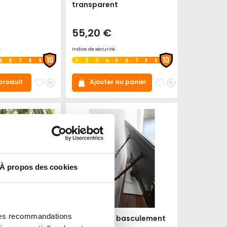
transparent
55,20 €
:
Indice de sécurité :
10
10
5
6
7
8
9
1
2
3
4
5
6
7
8
9
Ajouter
Ajouter
Ajouter
Ajouter
Ajouter au panier
 produit
à
au
à
au
mes
comparateur
mes
comparateur
favoris
favoris
À propos des cookies
 des recommandations
rotection pour
Sangle anti basculement