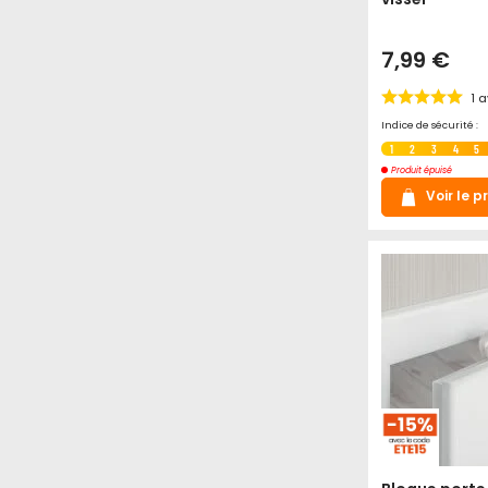
7,99 €
1
a
Indice de sécurité :
1
2
3
4
5
Produit épuisé
Voir le p