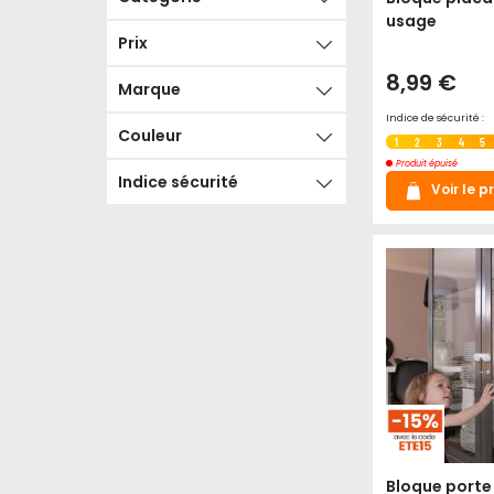
usage
Prix
8,99 €
Marque
Indice de sécurité :
Couleur
1
2
3
4
5
Produit épuisé
Indice sécurité
Voir le p
Bloque porte 