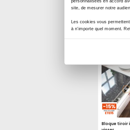
personnalisées en accord ave
escalier
site, de mesurer notre audien
7,99 €
Les cookies vous permettent 
Indice de sécurité :
à n'importe quel moment. Refu
1
2
3
4
5
Produit épuisé
Voir le p
Bloque tiroir 
visser