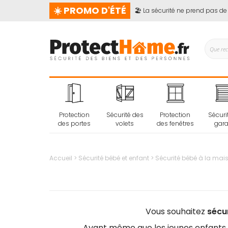
☀️ PROMO D'ÉTÉ
🏖️ La sécurité ne prend pas de vac
Protection
Sécurité des
Protection
Sécuri
des portes
volets
des fenêtres
gar
Accueil
Sécurité bébé et enfant
Sécurité bébé à la mai
Vous souhaitez
sécu
Avant même que les jeunes enfants c