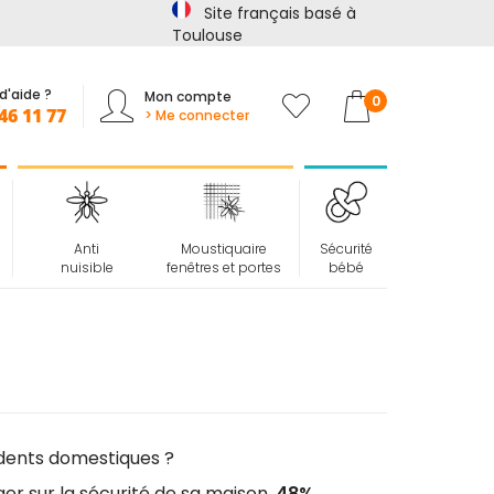
Site français basé à
🏖️ La sécurité ne prend pas de vacances !
📢
Jusqu'à -15%
s
Toulouse
d'aide ?
Mon compte
Mon panier
0
46 11 77
> Me connecter
Anti
Moustiquaire
Sécurité
nuisible
fenêtres et portes
bébé
cidents domestiques ?
er sur la sécurité de sa maison.
48%