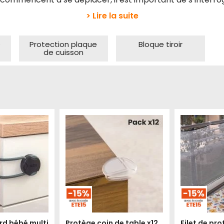
> Lire la suite
e
Protection plaque
Bloque tiroir
de cuisson
rd bébé multi
Protège coin de table x12
Filet de pr