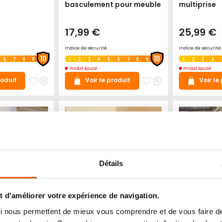
basculement pour meuble
multiprise
17,99 €
25,99 €
Indice de sécurité :
Indice de sécurité 
10
10
6
7
8
9
1
2
3
4
5
6
7
8
9
1
2
3
4
Produit épuisé
Produit épuisé
Ajouter
Ajouter
Ajouter
Ajouter
roduit
Voir le produit
Voir le
à
au
à
au
mes
comparateur
mes
comparateur
favoris
favoris
Détails
 d'améliorer votre expérience de navigation.
 qui nous permettent de mieux vous comprendre et de vous faire
érapante
Sécurité porte four
Grille de p