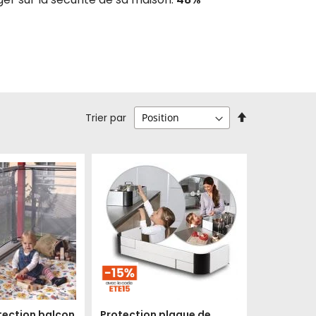
Par
Trier par
ordre
décroissant
otection balcon
Protection plaque de