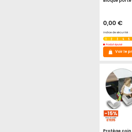
Bloque porte
0,00 €
Indice de sécurité :
1
2
3
4
5
Produit épuisé
Voir le p
Protège coin 