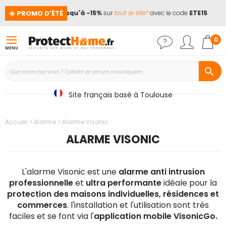
☀️ PROMO D'ÉTÉ
nces !
📢
Jusqu'à -15%
sur
tout le site*
avec le code
ETE15
Mon
0
MENU
Site français basé à Toulouse
Accueil
Alarme
Alarme Visonic
ALARME VISONIC
L'alarme Visonic est une
alarme anti intrusion
professionnelle
et
ultra performante
idéale pour la
protection des maisons individuelles, résidences et
commerces
. l'installation et l'utilisation sont très
faciles et se font via l'
application mobile VisonicGo.