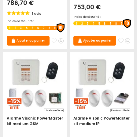
786,70 €
753,00 €
1
avis
Indice de sécurité :
Indice de sécurité :
10
1
2
3
4
5
6
7
8
9
10
1
2
3
4
5
6
7
8
9
Ajouter
Ajouter
Ajoute
Ajo
Ajouter au panier
Ajouter au panier
à
au
à
au
mes
comparateur
mes
co
favoris
favori
Alarme Visonic PowerMaster
Alarme Visonic PowerMaster
kit medium GSM
kit medium IP