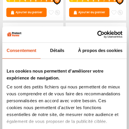
1
2
3
4
5
6
7
8
9
1
2
3
4
5
6
7
8
9
Ajouter
Ajouter
Ajoute
Ajo
Ajouter au panier
Ajouter au panier
à
au
à
au
mes
comparateur
mes
co
favoris
favori
Consentement
Détails
À propos des cookies
Les cookies nous permettent d'améliorer votre
expérience de navigation.
Alarme Visonic PowerMaster
Alarme Visonic PowerMaster
Ce sont des petits fichiers qui nous permettent de mieux
kit base double + sirène
kit base double + sirène
vous comprendre et de vous faire des recommandations
extérieur GSM
extérieur IP
personnalisées en accord avec votre besoin. Ces
1 222,60 €
1 188,60 €
cookies nous permettent d'activer les fonctions
essentielles de notre site, de mesurer notre audience et
Indice de sécurité :
Indice de sécurité :
10
10
1
2
3
4
5
6
7
8
9
1
2
3
4
5
6
7
8
9
également de vous proposer de la publicité ciblée.