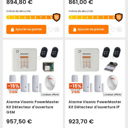
894,80 €
861,00 €
Indice de sécurité :
Indice de sécurité :
10
10
1
2
3
4
5
6
7
8
9
1
2
3
4
5
6
7
8
9
Ajouter
Ajouter
Ajoute
Ajo
Ajouter au panier
Ajouter au panier
à
au
à
au
mes
comparateur
mes
co
favoris
favori
Alarme Visonic PowerMaster
Alarme Visonic PowerMaster
Kit Détecteur d'ouverture
Kit Détecteur d'ouverture IP
GSM
957,50 €
923,70 €