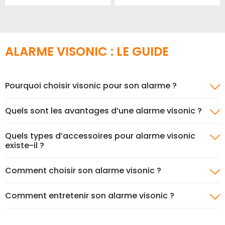
à
au
à
au
mes
comparateur
mes
co
favoris
favori
ALARME VISONIC : LE GUIDE
Pourquoi choisir visonic pour son alarme ?
Quels sont les avantages d’une alarme visonic ?
Quels types d’accessoires pour alarme visonic
existe-il ?
Comment choisir son alarme visonic ?
Comment entretenir son alarme visonic ?