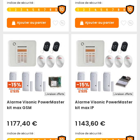
Indice de sécurité :
Indice de sécurité :
10
10
1
2
3
4
5
6
7
8
9
1
2
3
4
5
6
7
8
9
Ajouter
Ajouter
Ajoute
Ajo
Ajouter au panier
Ajouter au panier
à
au
à
au
mes
comparateur
mes
co
favoris
favori
Alarme Visonic PowerMaster
Alarme Visonic PowerMaster
kit max GSM
kit max IP
1 177,40 €
1 143,60 €
Indice de sécurité :
Indice de sécurité :
10
10