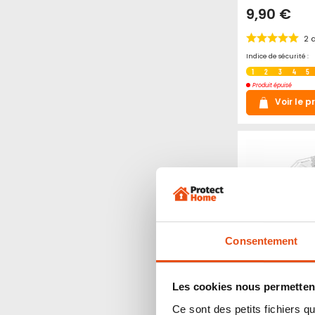
9,90 €
2
a
Indice de sécurité :
1
2
3
4
5
Produit épuisé
Voir le p
Consentement
Les cookies nous permettent
Insecticide e
insectes vola
Ce sont des petits fichiers