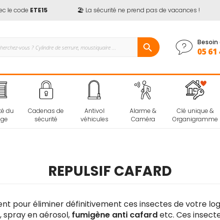
e code
ETE15
🏖️ La sécurité ne prend pas de vacances !
Besoin 
05 61 
té du
Cadenas de
Antivol
Alarme &
Clé unique &
age
sécurité
véhicules
Caméra
Organigramme
REPULSIF CAFARD
ent pour éliminer définitivement ces insectes de votre lo
, spray en aérosol,
fumigène anti cafard
etc. Ces insec