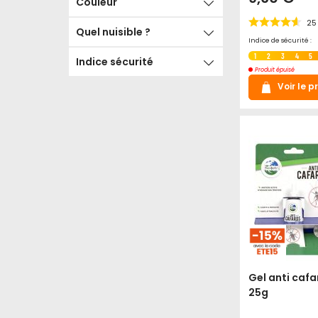
Couleur
25
Quel nuisible ?
Indice de sécurité :
1
2
3
4
5
Indice sécurité
Produit épuisé
Voir le p
Gel anti cafa
25g