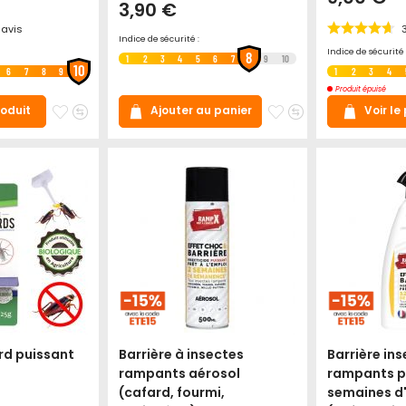
3,90 €
avis
Indice de sécurité :
Indice de sécurité 
8
1
2
3
4
5
6
7
9
10
10
6
7
8
9
1
2
3
4
Produit épuisé
Ajouter
Ajouter
Ajouter
Ajouter
Ajouter au panier
roduit
Voir le
à
au
à
au
mes
comparateur
mes
comparateur
favoris
favoris
rd puissant
Barrière à insectes
Barrière in
rampants aérosol
rampants p
(cafard, fourmi,
semaines d'