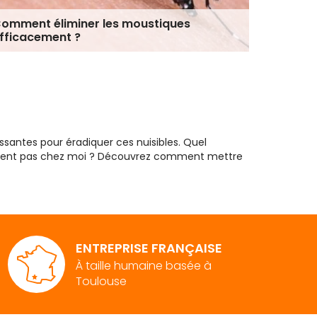
omment éliminer les moustiques
Comment
fficacement ?
issantes pour éradiquer ces nuisibles. Quel
trent pas chez moi ? Découvrez comment mettre
latte femelle pond des œufs regroupés dans une
ubissent plusieurs mues avant de devenir des
ENTREPRISE FRANÇAISE
À taille humaine basée à
Toulouse
ois à plus d'un an.
ons environnementales.