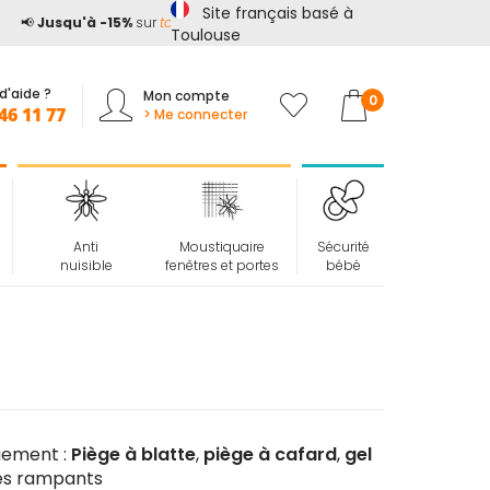
Site français basé à
📢
Jusqu'à -15%
sur
tout le site*
avec le code
ETE15
Toulouse
d'aide ?
Mon compte
Mon panier
0
46 11 77
> Me connecter
Anti
Moustiquaire
Sécurité
nuisible
fenêtres et portes
bébé
gement :
Piège à blatte
,
piège à cafard
,
gel
tes rampants