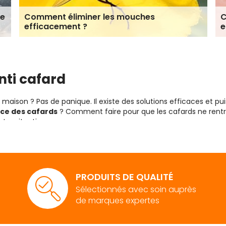
ue
Comment éliminer les mouches
C
efficacement ?
e
nti cafard
maison ? Pas de panique. Il existe des solutions efficaces et pu
ce des cafards
? Comment faire pour que les cafards ne ren
tre situation.
rds pour mieux les éradiquer
s étapes principales : l'œuf, la nymphe (larve) et l'adulte. La b
ymphes ressemblent aux adultes, mais sont plus petites. Elles s
PRODUITS DE QUALITÉ
Sélectionnés avec soin auprès
aut agir sur les stades de nymphe et d’adulte.
de marques expertes
iner son cycle de vie varie selon l'espèce, allant de quelques m
sieurs paramètres comme la nourriture disponible et les conditi