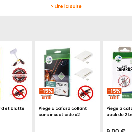
> Lire la suite
rd et blatte
Piege a cafard collant
Piege a caf
sans insecticide x2
pack de 2 b
9,00 €