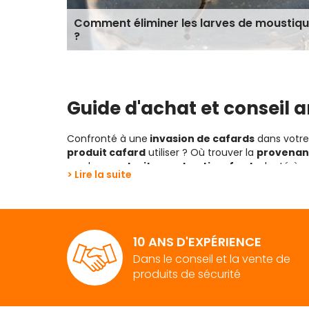
et
Comment éliminer les larves de moustiq
?
Guide d'achat et conseil a
Confronté à une
invasion de cafards
dans votre 
produit cafard
utiliser ? Où trouver la
provenan
en place un
traitement anti-cafard
adapté à vo
> Lire la suite
Comprendre le cycle de vie des cafa
Le cycle de vie des
cafards
est constitué de troi
capsule appelée oothèque. Après l'éclosion, les n
10 ANS D'EXPÉRIENCE
adultes capables de se reproduire.
Dans le conseil et la vente de
Pour
éliminer les cafards définitivement
, il f
produits de sécurité
Le temps nécessaire pour un cafard pour term
Le cycle de vie peut être influencé par plu