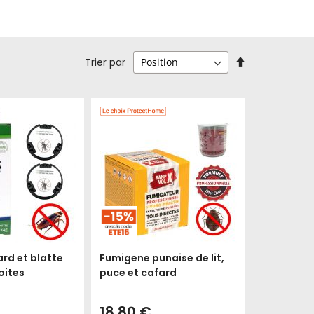
Par
Trier par
ordre
décroissant
ard et blatte
Fumigene punaise de lit,
oites
puce et cafard
18,80 €