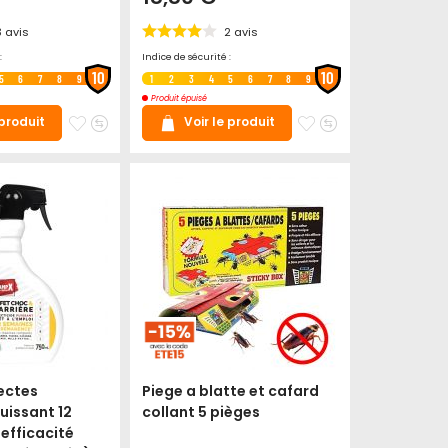
3
avis
2
avis
:
Indice de sécurité :
10
10
5
6
7
8
9
1
2
3
4
5
6
7
8
9
Produit épuisé
Ajouter
Ajouter
Ajouter
Ajouter
 produit
Voir le produit
à
au
à
au
mes
comparateur
mes
comparateur
favoris
favoris
sectes
Piege a blatte et cafard
uissant 12
collant 5 pièges
efficacité