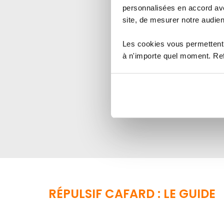
rampants
personnalisées en accord ave
12,90 €
site, de mesurer notre audien
3
a
Les cookies vous permettent 
Indice de sécurité :
à n'importe quel moment. Refu
1
2
3
4
5
Produit épuisé
Voir le p
RÉPULSIF CAFARD : LE GUIDE