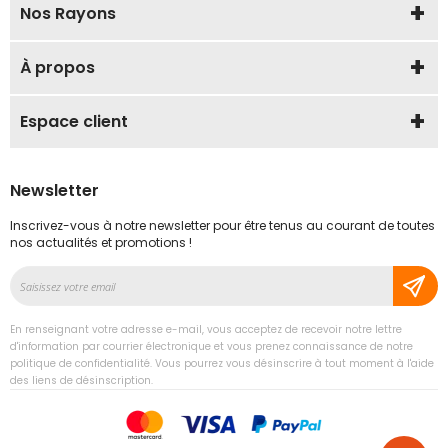
Nos Rayons
À propos
Espace client
Newsletter
Inscrivez-vous à notre newsletter pour être tenus au courant de toutes
nos actualités et promotions !
Inscription
à
notre
En renseignant votre adresse e-mail, vous acceptez de recevoir notre lettre
lettre
d'information par courrier électronique et vous prenez connaissance de notre
d’information
politique de confidentialité. Vous pourrez vous désinscrire à tout moment à l'aide
des liens de désinscription.
: