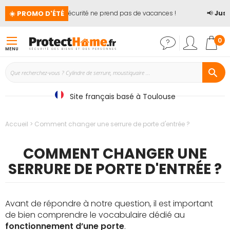
☀️ PROMO D'ÉTÉ
🏖️ La sécurité ne prend pas de vacances !
📢
Jusqu'à 
Mon
0
MENU
Site français basé à Toulouse
Accueil
Comment changer une serrure de porte d'entrée ?
COMMENT CHANGER UNE
SERRURE DE PORTE D'ENTRÉE ?
Avant de répondre à notre question, il est important
de bien comprendre le vocabulaire dédié au
fonctionnement d’une porte
.