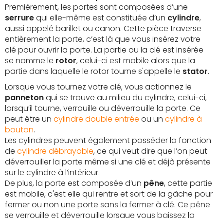
Premièrement, les portes sont composées d’une
serrure
qui elle-même est constituée d’un
cylindre
,
aussi appelé barillet ou canon. Cette pièce traverse
entièrement la porte, c’est là que vous insérez votre
clé pour ouvrir la porte. La partie ou la clé est insérée
se nomme le
rotor
, celui-ci est mobile alors que la
partie dans laquelle le rotor tourne s'appelle le
stator
.
Lorsque vous tournez votre clé, vous actionnez le
panneton
qui se trouve au milieu du cylindre, celui-ci,
lorsqu’il tourne, verrouille ou déverrouille la porte. Ce
peut être un
cylindre double entrée
ou un
cylindre à
bouton
.
Les cylindres peuvent également posséder la fonction
de
cylindre débrayable
, ce qui veut dire que l’on peut
déverrouiller la porte même si une clé et déjà présente
sur le cylindre à l’intérieur.
De plus, la porte est composée d’un
pêne
, cette partie
est mobile, c'est elle qui rentre et sort de la gâche pour
fermer ou non une porte sans la fermer à clé. Ce pêne
se verrouille et déverrouille lorsque vous baissez la