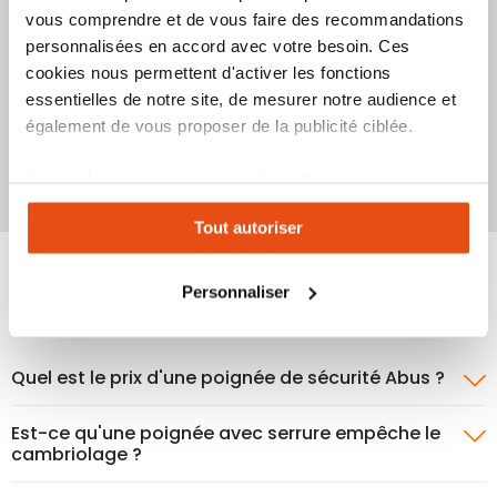
16,03 €
À partir de
vous comprendre et de vous faire des recommandations
61,51 €
2
avis
personnalisées en accord avec votre besoin. Ces
Indice de sécurité :
cookies nous permettent d'activer les fonctions
Indice de sécurité :
10
1
2
3
4
5
6
7
8
9
5
1
2
3
4
6
7
8
9
10
essentielles de notre site, de mesurer notre audience et
également de vous proposer de la publicité ciblée.
Ajouter
Ajouter
Ajoute
Ajo
Voir le produit
Voir le produit
à
au
à
au
Les cookies vous permettent donc d'avoir une
mes
comparateur
mes
co
expérience personnalisée sur notre site. Vous pouvez
favoris
favori
Tout autoriser
changer votre choix à n'importe quel moment. Refuser
tous les cookies peut limiter certaines fonctionnalités.
POIGNÉES DE FENÊTRE À CLÉS : LE
Personnaliser
GUIDE
Quel est le prix d'une poignée de sécurité Abus ?
Est-ce qu'une poignée avec serrure empêche le
cambriolage ?