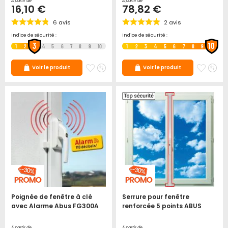
À partir de
À partir de
16,10 €
78,82 €
6
avis
2
avis
Indice de sécurité :
Indice de sécurité :
3
10
1
2
4
5
6
7
8
9
10
1
2
3
4
5
6
7
8
9
Ajouter
Ajouter
Ajoute
Ajo
Voir le produit
Voir le produit
à
au
à
au
mes
comparateur
mes
co
favoris
favori
Poignée de fenêtre à clé
Serrure pour fenêtre
avec Alarme Abus FG300A
renforcée 5 points ABUS
À partir de
À partir de