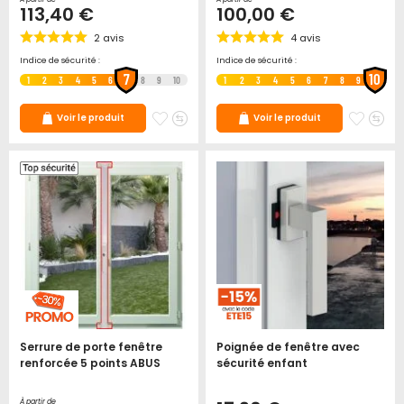
113,40 €
100,00 €
2
avis
4
avis
Indice de sécurité :
Indice de sécurité :
7
10
1
2
3
4
5
6
8
9
10
1
2
3
4
5
6
7
8
9
Ajouter
Ajouter
Ajoute
Ajo
Voir le produit
Voir le produit
à
au
à
au
mes
comparateur
mes
co
favoris
favori
Serrure de porte fenêtre
Poignée de fenêtre avec
renforcée 5 points ABUS
sécurité enfant
À partir de