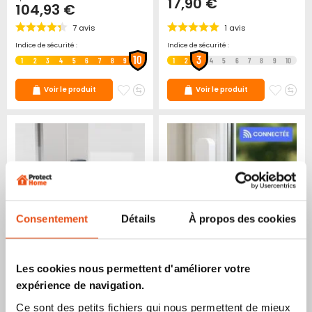
17,90 €
104,93 €
7
avis
1
avis
Indice de sécurité :
Indice de sécurité :
10
3
1
2
3
4
5
6
7
8
9
1
2
4
5
6
7
8
9
10
Ajouter
Ajouter
Ajoute
Ajo
Voir le produit
Voir le produit
à
au
à
au
mes
comparateur
mes
co
favoris
favori
Consentement
Détails
À propos des cookies
Poignée de fenêtre à clé
Poignée de fenêtre
Les cookies nous permettent d'améliorer votre
standard
connectée Abus WINTECTO
expérience de navigation.
One avec alarme
Ce sont des petits fichiers qui nous permettent de mieux