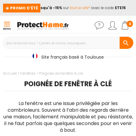
☀️ PROMO D'ÉTÉ
nces !
📢
Jusqu'à -15%
sur
tout le site*
avec le code
ETE15
Mon
0
MENU
Site français basé à Toulouse
Accueil
Fenêtres
Poignée de fenêtre à clé
POIGNÉE DE FENÊTRE À CLÉ
La fenêtre est une issue privilégiée par les
cambrioleurs. Souvent à l’abri des regards derrière
une maison, facilement manipulable et peu résistante,
il ne faut parfois que quelques secondes pour en venir
à bout.