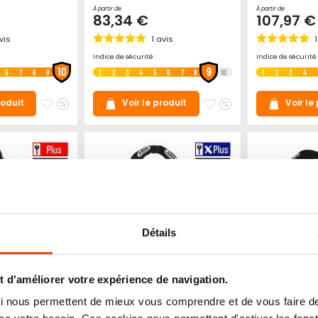
À partir de
À partir de
83,34 €
107,97 €
vis
1
avis
1
Indice de sécurité :
Indice de sécurité 
10
9
6
7
8
9
1
2
3
4
5
6
7
8
10
1
2
3
4
Ajouter
Ajouter
Ajouter
Ajouter
roduit
Voir le produit
Voir le
à
au
à
au
mes
comparateur
mes
comparateur
favoris
favoris
Détails
 d'améliorer votre expérience de navigation.
Antivol SRA
Pack antivol moto
Pack antiv
 qui nous permettent de mieux vous comprendre et de vous faire
enas 37RK/70
scooter avec U haute
scooter SR