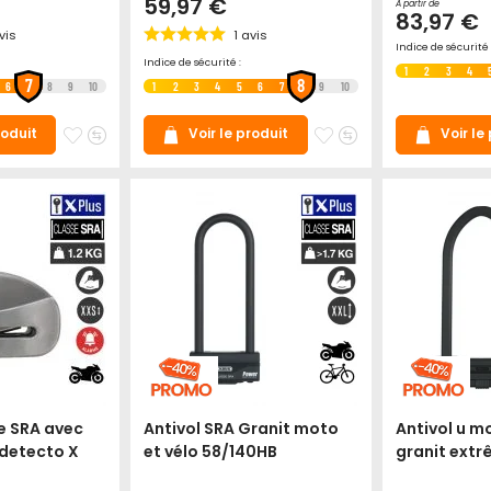
59,97 €
À partir de
83,97 €
vis
1
avis
Indice de sécurité 
Indice de sécurité :
1
2
3
4
7
8
6
8
9
10
1
2
3
4
5
6
7
9
10
Ajouter
Ajouter
Ajouter
Ajouter
roduit
Voir le produit
Voir le
à
au
à
au
mes
comparateur
mes
comparateur
favoris
favoris
e SRA avec
Antivol SRA Granit moto
Antivol u m
detecto X
et vélo 58/140HB
granit ext