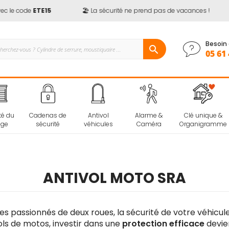
le code
ETE15
🏖️ La sécurité ne prend pas de vacances !
Besoin 
05 61 
té du
Cadenas de
Antivol
Alarme &
Clé unique &
age
sécurité
véhicules
Caméra
Organigramme
ANTIVOL MOTO SRA
tes passionnés de deux roues, la sécurité de votre véhicul
ols de motos, investir dans une
protection efficace
devie