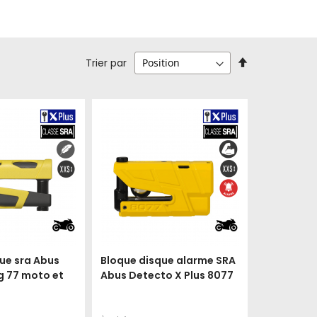
Par
Trier par
ordre
décroissant
ue sra Abus
Bloque disque alarme SRA
g 77 moto et
Abus Detecto X Plus 8077