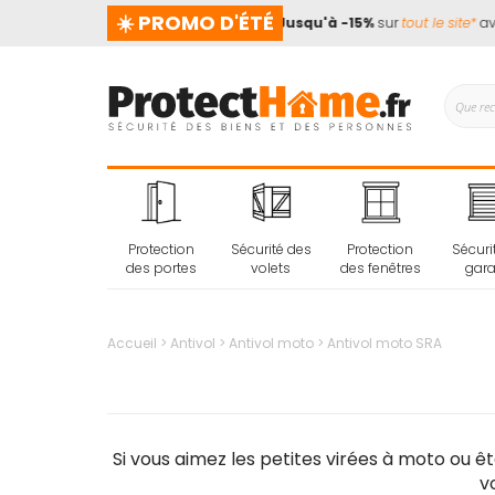
☀️ PROMO D'ÉTÉ
 ne prend pas de vacances !
📢
Jusqu'à -15%
sur
tout le site*
avec 
Protection
Sécurité des
Protection
Sécuri
des portes
volets
des fenêtres
gar
Accueil
Antivol
Antivol moto
Antivol moto SRA
Si vous aimez les petites virées à moto ou ê
v