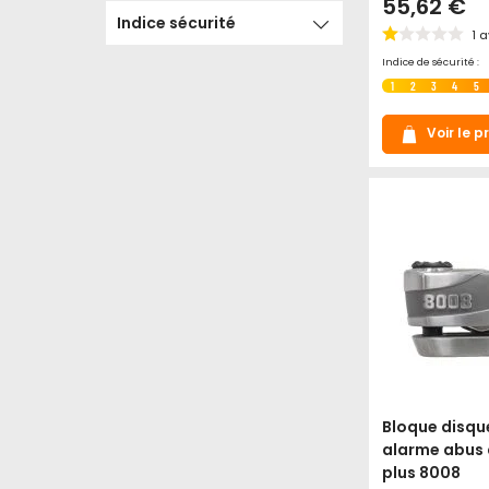
55,62 €
Indice sécurité
1
a
Indice de sécurité :
1
2
3
4
5
Voir le p
Bloque disqu
alarme abus 
plus 8008