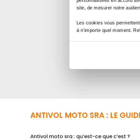
personnalisées en accord ave
ABUS
site, de mesurer notre audien
À partir de
141,57 €
Les cookies vous permettent 
Indice de sécurité :
à n'importe quel moment. Refu
1
2
3
4
5
Voir le p
ANTIVOL MOTO SRA : LE GUID
Antivol moto sra : qu’est-ce que c’est ?