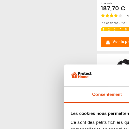
À partir de
187,70 €
1
a
Indice de sécurité :
1
2
3
4
5
Voir le p
Consentement
Les cookies nous permettent
Pack chaine 
Ce sont des petits fichiers
Granit + cad