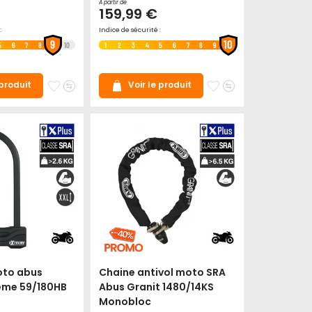
À partir de
159,99 €
:
Indice de sécurité :
9
10
5
6
7
8
10
1
2
3
4
5
6
7
8
9
Ajouter
Ajouter
Ajouter
Ajouter
 produit
Voir le produit
à
au
à
au
mes
comparateur
mes
comparateur
favoris
favoris
oto abus
Chaine antivol moto SRA
rême 59/180HB
Abus Granit 1480/14KS
Monobloc