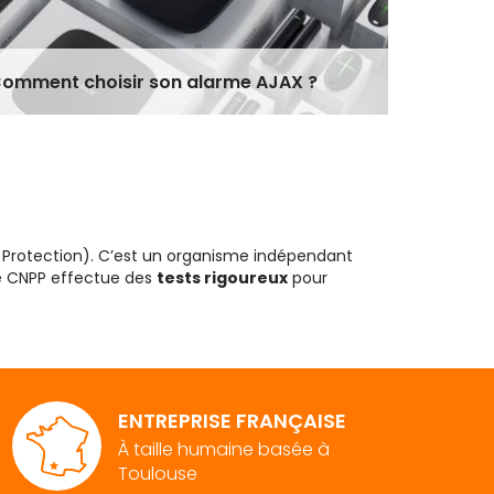
Toutes v
omment choisir son alarme AJAX ?
serrure
 Protection). C’est un organisme indépendant
le CNPP effectue des
tests rigoureux
pour
la certification sra (Sécurité et Réparation
ritère important pour les conducteurs qui sont
e qui peut décider d’octroyer
des réductions
.
ENTREPRISE FRANÇAISE
À taille humaine basée à
Toulouse