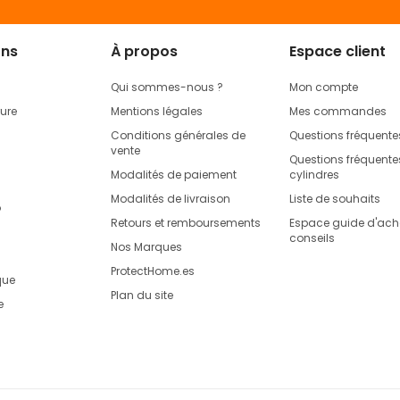
e sra
est crucial pour garantir une
protection optimale
contre
s
différents types d’antivols
moto sra :
ons
À propos
Espace client
de la moto comme la roue arrière ou le cadre
Qui sommes-nous ?
Mon compte
rure
Mentions légales
Mes commandes
comme un poteau ou un anneau de stationnement
Conditions générales de
Questions fréquente
vente
Questions fréquentes
Modalités de paiement
cylindres
préférence du côté intérieur de la roue
Modalités de livraison
Liste de souhaits
n de dissuader les voleurs
o
Retours et remboursements
Espace guide d'acha
conseils
Nos Marques
r une
partie solide
du châssis
ProtectHome.es
que
re soit
difficile d’accès
Plan du site
e
l est important de choisir des
points d'ancrage solides
, veiller
e manipulation du voleur et l’empêchera d’agir avec ses outils. 
uer sa tâche
.