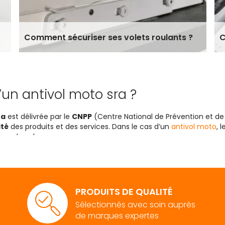
Comment sécuriser ses volets roulants ?
C
 d’un antivol moto sra ?
ra
est délivrée par le
CNPP
(Centre National de Prévention et de
ité
des produits et des services. Dans le cas d’un
antivol moto
, 
ves de vol.
et répond aux
normes de sécurité établies
, il se voit délivrer 
tivol en question offre un
niveau de sécurité élevé
. C’est un c
vol
. C’est aussi avantageux auprès d’une compagnie d’assuranc
.
PRODUITS DE QUALITÉ
tivol moto sra ?
Sélectionnés avec soin auprès
de marques expertes