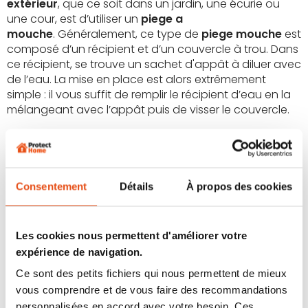
extérieur
, que ce soit dans un jardin, une écurie ou
une cour, est d’utiliser un
piege a
mouche
. Généralement, ce type de
piege mouche
est
composé d’un récipient et d’un couvercle à trou. Dans
ce récipient, se trouve un sachet d'appât à diluer avec
de l’eau. La mise en place est alors extrêmement
simple : il vous suffit de remplir le récipient d’eau en la
mélangeant avec l’appât puis de visser le couvercle.
Placez ensuite votre piège au soleil, assez éloigné de
votre habitation (l’odeur pour attirer les mouches peut
être très forte). Au bout de quelques jours, les
premières
mouches
capturées feront leur apparition !
Consentement
Détails
À propos des cookies
Le piège à mouches extérieur Windhager
Les cookies nous permettent d'améliorer votre
Pour éradiquer les mouches de votre extérieur, nous
vous recommandons le
expérience de navigation.
piege a mouche redoutable
de la marque allemande Windhager vendu par lot de
Ce sont des petits fichiers qui nous permettent de mieux
deux.
vous comprendre et de vous faire des recommandations
Son principe est simple : un appât liquide présent à
personnalisées en accord avec votre besoin. Ces