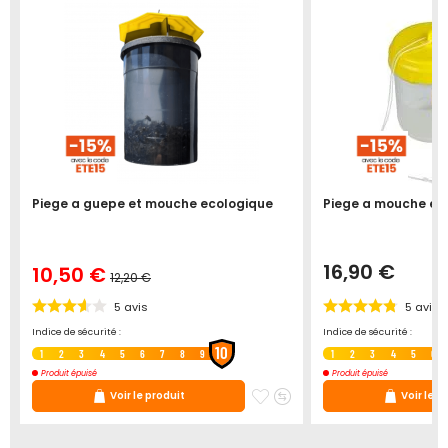
Piege a guepe et mouche ecologique
Piege a mouche et
16,90 €
10,50 €
12,20 €
5
avis
5
avis
Indice de sécurité :
Indice de sécurité :
10
1
2
3
4
5
6
7
8
9
1
2
3
4
5
6
Produit épuisé
Produit épuisé
uter
Ajouter
Ajouter
Ajouter
Voir le produit
Voir le p
au
à
au
s
comparateur
mes
comparateur