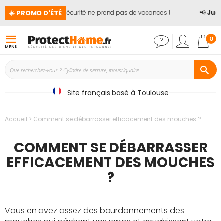
☀️ PROMO D'ÉTÉ
🏖️ La sécurité ne prend pas de vacances !
📢
Jusqu'à 
Mon
0
MENU
Site français basé à Toulouse
Accueil
Comment se débarrasser efficacement des mouches ?
COMMENT SE DÉBARRASSER
EFFICACEMENT DES MOUCHES
?
Vous en avez assez des bourdonnements des