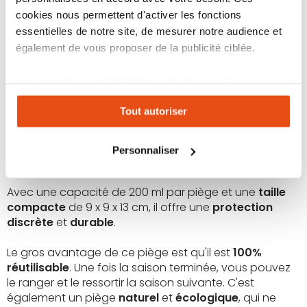
l'intérieur du piège attire les mouches qui s'introduisent
cookies nous permettent d'activer les fonctions
par des trous présents sur le haut. Une fois à l'intérieur,
essentielles de notre site, de mesurer notre audience et
ces dernières ce retrouvent prises au piège et finissent
également de vous proposer de la publicité ciblée.
par mourrir.
Les cookies vous permettent donc d'avoir une
Pratique à installer, il fonctionne avec une
recharge
expérience personnalisée sur notre site. Vous pouvez
attractif piege a mouche
, mais vous avez également
Tout autoriser
changer votre choix à n'importe quel moment. Refuser
la possibilité de faire un mélange attractif maison
tous les cookies peut limiter certaines fonctionnalités.
(exemple sirop + bière brune + vin blanc).
Personnaliser
Il vous suffit de le suspendre à un arbre ou de le
positionner dans votre jardin, terrasse ou balcon.
Avec une capacité de 200 ml par piège et une
taille
compacte
de 9 x 9 x 13 cm, il offre une
protection
discrète
et
durable
.
Le gros avantage de ce piège est qu'il est
100%
réutilisable
. Une fois la saison terminée, vous pouvez
le ranger et le ressortir la saison suivante. C'est
également un piège
naturel
et
écologique
, qui ne