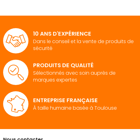
10 ANS D'EXPÉRIENCE
Dans le conseil et la vente de produits de
sécurité
PRODUITS DE QUALITÉ
Sélectionnés avec soin auprès de
marques expertes
ENTREPRISE FRANÇAISE
À taille humaine basée à Toulouse
Nous contacter