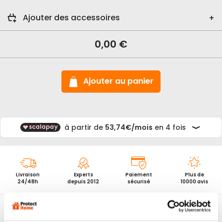
En
stock
Chaine
Ajouter des accessoires
antivol
moto
SRA
0,00 €
Abus
Granit
1480/14KS
Monobloc
Ajouter au panier
Livraison
Experts
Paiement
Plus de
24/48h
depuis 2012
sécurisé
10000 avis
Chaine antivol moto SRA Abus Granit 1480/14KS Monobloc