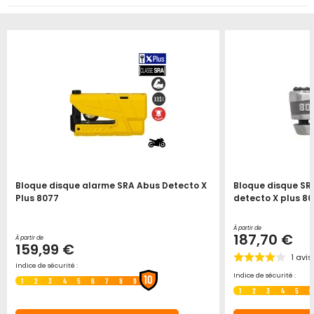
Bloque disque alarme SRA Abus Detecto X
Bloque disque SR
Plus 8077
detecto X plus 8
À partir de
187,70 €
À partir de
159,99 €
1
avis
Indice de sécurité :
Indice de sécurité :
10
1
2
3
4
5
6
7
8
9
1
2
3
4
5
6