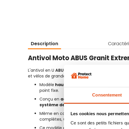
Description
Caractéri
Antivol Moto ABUS Granit Extre
L'antivol en U
ABUS Granit Extreme 59
offre une p
et vélos de grande valeur.
Modèle
haute anse
extrêmement pratique p
point fixe.
Consentement
Conçu en
acier spécial cémenté
, il résis
système de double verrouillage
qui assu
Même en cas de tentative de coupe, l’anse
Les cookies nous permettent
complètes, une protection supplémentaire c
Ce sont des petits fichiers
Ce modèle est disponible en
trois dimensi