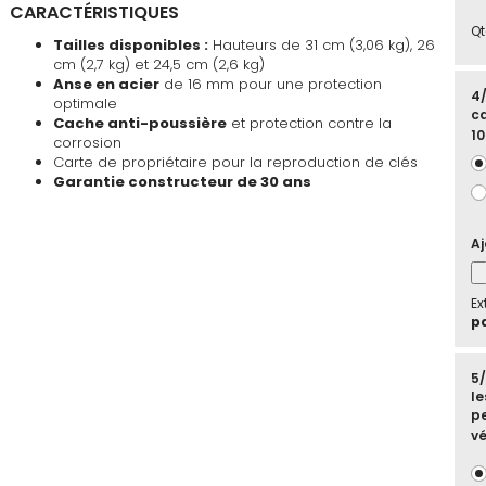
CARACTÉRISTIQUES
Qt
Tailles disponibles :
Hauteurs de 31 cm (3,06 kg), 26
cm (2,7 kg) et 24,5 cm (2,6 kg)
Anse en acier
de 16 mm pour une protection
4/
optimale
ca
Cache anti-poussière
et protection contre la
10
corrosion
Carte de propriétaire pour la reproduction de clés
Garantie constructeur de 30 ans
Aj
Ex
pd
5
le
pe
vé