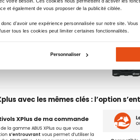
c votre besoin. Ces cookies nous permettent d'activer les fonct
ixation.
ce et également de vous proposer de la publicité ciblée.
lié fiable contre les tentatives de
donc d'avoir une expérience personnalisée sur notre site. Vous
l est également anti-crochetage et anti-
ser tous les cookies peut limiter certaines fonctionnalités.
ns compromis.
téger contre la poussière et la corrosion.
Personnaliser
 une
garantie constructeur de 30 ans
,
plus avec les mêmes clés : l’option s’en
antivols XPlus de ma commande
ls de la gamme ABUS XPlus ou que vous
tion
s’entrouvrant
vous permet d’utiliser la