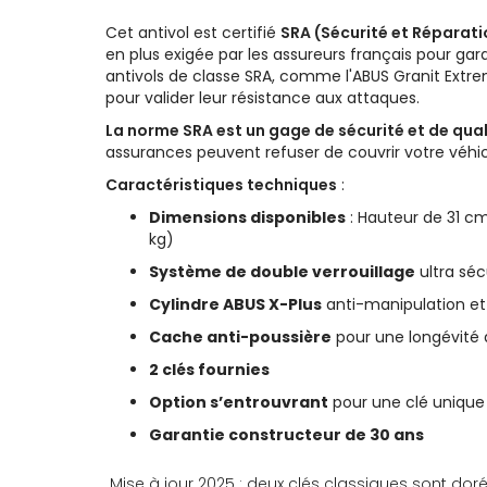
Cet antivol est certifié
SRA (Sécurité et Réparat
en plus exigée par les assureurs français pour gar
antivols de classe SRA, comme l'ABUS Granit Extre
pour valider leur résistance aux attaques.
La norme SRA est un gage de sécurité et de qual
assurances peuvent refuser de couvrir votre véhic
Caractéristiques techniques
:
Dimensions disponibles
: Hauteur de 31 cm
kg)
Système de double verrouillage
ultra séc
Cylindre ABUS X-Plus
anti-manipulation et
Cache anti-poussière
pour une longévité
2 clés fournies
Option s’entrouvrant
pour une clé unique 
Garantie constructeur de 30 ans
Mise à jour 2025 : deux clés classiques sont dor