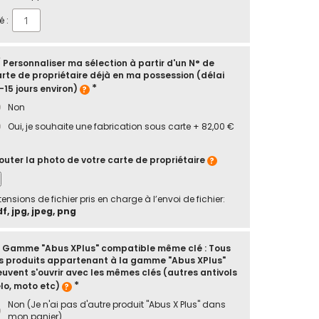
é :
 Personnaliser ma sélection à partir d'un N° de
rte de propriétaire déjà en ma possession (délai
-15 jours environ)
Non
Oui, je souhaite une fabrication sous carte
+
82,00 €
outer la photo de votre carte de propriétaire
tensions de fichier pris en charge à l’envoi de fichier:
f, jpg, jpeg, png
/ Gamme "Abus XPlus" compatible même clé : Tous
s produits appartenant à la gamme "Abus XPlus"
uvent s'ouvrir avec les mêmes clés (autres antivols
lo, moto etc)
Non (Je n'ai pas d'autre produit "Abus X Plus" dans
mon panier)