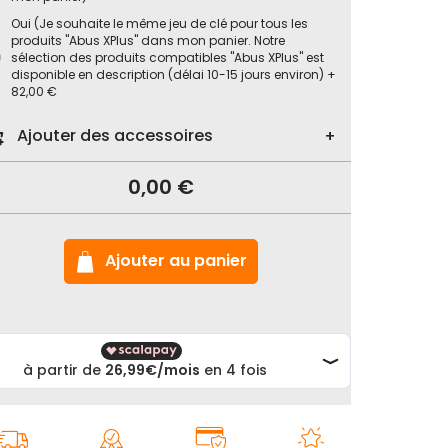
Oui (Je souhaite le même jeu de clé pour tous les
produits "Abus XPlus" dans mon panier. Notre
sélection des produits compatibles "Abus XPlus" est
disponible en description (délai 10-15 jours environ)
+
82,00 €
ck
vol
Ajouter des accessoires
o
s
0,00 €
it
rême
180HB
Ajouter au panier