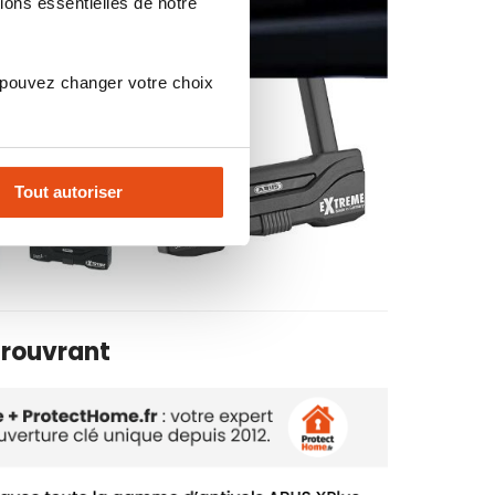
ions essentielles de notre
 pouvez changer votre choix
Tout autoriser
trouvrant