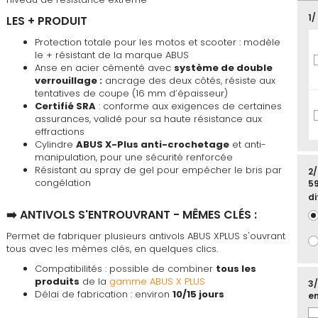
favoris
1/
LES + PRODUIT
Protection totale pour les motos et scooter : modèle
le + résistant de la marque ABUS
Anse en acier cémenté avec
système de double
verrouillage :
ancrage des deux côtés, résiste aux
tentatives de coupe (16 mm d’épaisseur)
Certifié SRA
: conforme aux exigences de certaines
assurances, validé pour sa haute résistance aux
effractions
Cylindre
ABUS X-Plus anti-crochetage
et anti-
manipulation, pour une sécurité renforcée
Résistant au spray de gel pour empêcher le bris par
2/
congélation
59
di
➡️ ANTIVOLS S'ENTROUVRANT - MÊMES CLÉS :
Permet de fabriquer plusieurs antivols ABUS XPLUS s'ouvrant
tous avec les mêmes clés, en quelques clics.
Compatibilités : possible de combiner
tous les
produits
de la
gamme ABUS X PLUS
3/
Délai de fabrication : environ
10/15 jours
en