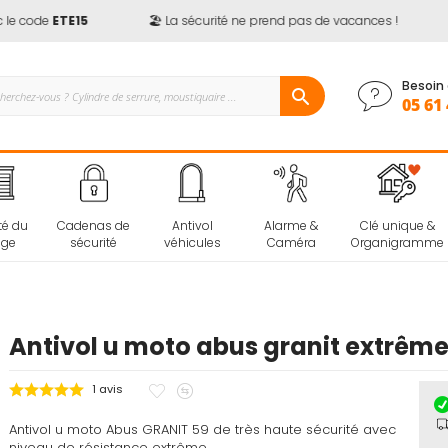
 code
ETE15
🏖️ La sécurité ne prend pas de vacances !

Besoin 
05 61 
té du
Cadenas de
Antivol
Alarme &
Clé unique &
age
sécurité
véhicules
Caméra
Organigramme
Antivol u moto abus granit extrêm
Ajouter
Ajouter
1
avis
à
au
Antivol u moto Abus GRANIT 59 de très haute sécurité avec
mes
comparateur
niveau de résistance extrême