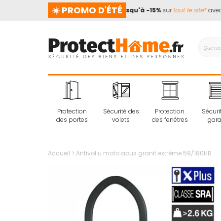
☀️ PROMO D'ÉTÉ
 prend pas de vacances !
📢
Jusqu'à -15%
sur
tout le site*
avec le
Protection
Sécurité des
Protection
Sécuri
des portes
volets
des fenêtres
gar
Accueil
Antivol u moto abus granit extrême 59/180HB
Passer
à
la
fin
de
la