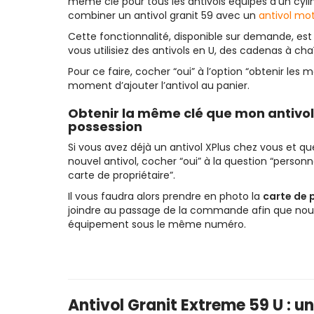
même clé pour tous les antivols équipés d’un cyl
combiner un antivol granit 59 avec un
antivol mo
Cette fonctionnalité, disponible sur demande, est i
vous utilisiez des antivols en U, des cadenas à ch
Pour ce faire, cocher “oui” à l’option “obtenir les
moment d’ajouter l’antivol au panier.
Obtenir la même clé que mon antivol
possession
Si vous avez déjà un antivol XPlus chez vous et q
nouvel antivol, cocher “oui” à la question “person
carte de propriétaire”.
Il vous faudra alors prendre en photo la
carte de 
joindre au passage de la commande afin que nous 
équipement sous le même numéro.
Antivol Granit Extreme 59 U : un