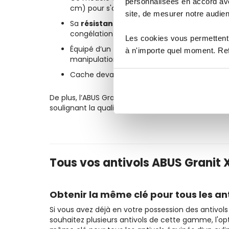
personnalisées en accord ave
cm) pour s'adapter à différents besoins de f
site, de mesurer notre audien
Sa
résistance au spray de gel
en fait un al
congélation et bris de serrure.
Les cookies vous permettent 
Équipé d’un
cylindre ABUS X-Plus
, l’antivo
à n'importe quel moment. Refu
manipulation, garantissant une sécurité sa
Cache devant la serrure permettant de la pro
De plus, l’ABUS Granit Extreme 59 est couvert par
soulignant la qualité et la durabilité du produit.
Tous vos antivols ABUS Granit X
Obtenir la même clé pour tous les 
Si vous avez déjà en votre possession des antivo
souhaitez plusieurs antivols de cette gamme, l'op