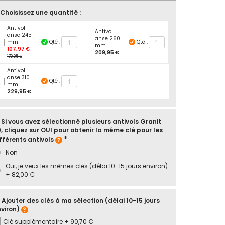
 Choisissez une quantité :
Antivol
Antivol
anse 245
anse 260
mm
Qté :
Qté :
mm
107,97 €
209,95 €
179,95 €
Antivol
anse 310
Qté :
mm
229,95 €
 Si vous avez sélectionné plusieurs antivols Granit
, cliquez sur OUI pour obtenir la même clé pour les
fférents antivols
Non
Oui, je veux les mêmes clés (délai 10-15 jours environ)
+
82,00 €
 Ajouter des clés à ma sélection (délai 10-15 jours
viron)
Clé supplémentaire
+
90,70 €