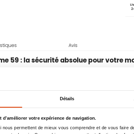
Li
2
stiques
Avis
me 59 : la sécurité absolue pour votre m
rotection maximale pour les motos, scooter
our attacher facilement le véhicule à un
Détails
te aux attaques les plus sévères grâce à son
re un ancrage des deux côtés.
 ne peut être arrachée sans deux découpes
 d'améliorer votre expérience de navigation.
ontre le vol.
 qui nous permettent de mieux vous comprendre et de vous faire
ons
(hauteur de l'anse : 31 cm, 26 cm et 24,5