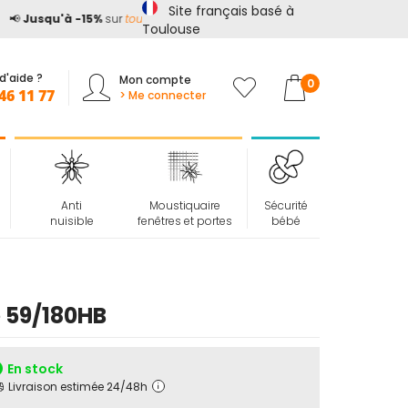
Site français basé à

Jusqu'à -15%
sur
tout le site*
avec le code
ETE15
Toulouse
d'aide ?
Mon compte
Mon panier
0
46 11 77
> Me connecter
Anti
Moustiquaire
Sécurité
nuisible
fenêtres et portes
bébé
e 59/180HB
En stock
Livraison estimée 24/48h