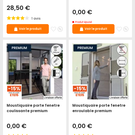
28,50 €
0,00 €
1
avis
Produit épuisé
Ajouter
Ajouter
Ajoute
Ajo
Voir le produit
Voir le produit
à
au
à
au
mes
comparateur
mes
co
favoris
favori
Moustiquaire porte fenetre
Moustiquaire porte fenetre
coulissante premium
enroulable premium
0,00 €
0,00 €