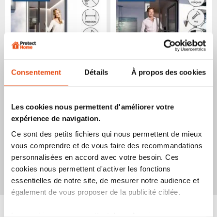
Consentement
Détails
À propos des cookies
Moustiquaire enroulable
Moustiquaire de porte cadre
pour porte confort
confort
Les cookies nous permettent d'améliorer votre
expérience de navigation.
0,00 €
0,00 €
Ce sont des petits fichiers qui nous permettent de mieux
1
avis
1
avis
vous comprendre et de vous faire des recommandations
Produit épuisé
Produit épuisé
Ajouter
Ajouter
Ajoute
Ajo
Voir le produit
Voir le produit
personnalisées en accord avec votre besoin. Ces
à
au
à
au
cookies nous permettent d'activer les fonctions
mes
comparateur
mes
co
essentielles de notre site, de mesurer notre audience et
favoris
favori
également de vous proposer de la publicité ciblée.
Les cookies vous permettent donc d'avoir une