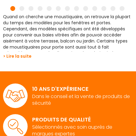
Quand on cherche une moustiquaire, on retrouve la plupart
du temps des modèles pour les fenêtres et portes.
Cependant, des modèles spécifiques ont été développés
pour convenir aux baies vitrées afin de pouvoir accéder
aisément à votre terrasse, balcon ou jardin. Certains types
de moustiquaires pour porte sont aussi tout à fait
adaptables aux grandes dimensions d’une baie vitrée.
> Lire la suite
ProtectHome a sélectionné pour vous des
modèles
recoupables
pour convenir à votre besoin avec différents
types d’ouverture et de fixation. Fabriqués avec des
matériaux légers et très résistants
tels que la fibre de
verre ou encore le polyester, vous ne vous ferez plus piquer
10 ANS D'EXPÉRIENCE
cet été.
Dans le conseil et la vente de produits de
sécurité
Choisir une moustiquaire pour
une baie vitrée ajustable : les
PRODUITS DE QUALITÉ
critères
Sélectionnés avec soin auprès de
marques expertes