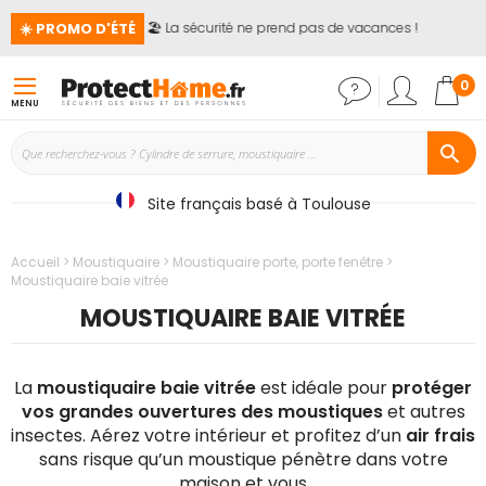
☀️ PROMO D'ÉTÉ
🏖️ La sécurité ne prend pas de vacances !
📢
Mon
0
MENU
Site français basé à Toulouse
Accueil
Moustiquaire
Moustiquaire porte, porte fenêtre
Moustiquaire baie vitrée
MOUSTIQUAIRE BAIE VITRÉE
La
moustiquaire baie vitrée
est idéale pour
protéger
vos grandes ouvertures des moustiques
et autres
insectes. Aérez votre intérieur et profitez d’un
air frais
sans risque qu’un moustique pénètre dans votre
maison et vous