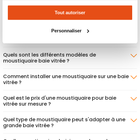
MOUSTIQUAIRE BAIE VITRÉE : LE
expérience personnalisée sur notre site. Vous pouvez
GUIDE
Tout autoriser
changer votre choix à n'importe quel moment. Refuser
tous les cookies peut limiter certaines fonctionnalités.
Personnaliser
Pourquoi installer une moustiquaire sur une baie
vitrée ?
Quels sont les différents modèles de
moustiquaire baie vitrée ?
Comment installer une moustiquaire sur une baie
vitrée ?
Quel est le prix d'une moustiquaire pour baie
vitrée sur mesure ?
Quel type de moustiquaire peut s'adapter à une
grande baie vitrée ?