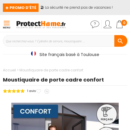
☀️ PROMO D'ÉTÉ
🏖️ La sécurité ne prend pas de vacances !
Mon
0
MENU
Site français basé à Toulouse
Accueil
Moustiquaire de porte cadre confort
Moustiquaire de porte cadre confort
Ajouter
Ajouter
1
avis
Passer
à
au
à
mes
comparateur
la
favoris
fin
de
la