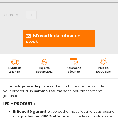
début
de
la
Quantité :
-
+
Galerie
d’images
M'avertir du retour en
stock
Livraison
Experts
Paiement
Plus de
24/48h
depuis 2012
sécurisé
10000 avis
La
moustiquaire de porte
cadre confort est le moyen idéal
pour profiter d’un
sommeil calme
sans bourdonnements
gênants.
LES + PRODUIT :
Efficacité garantie :
ce cadre moustiquaire vous assure
une
protection 100% efficace
contre les moustiques et