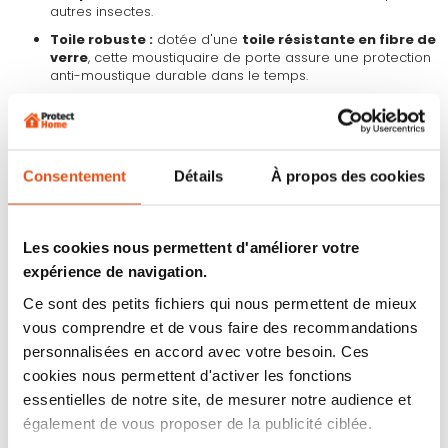
autres insectes.
Toile robuste :
dotée d'une
toile résistante en fibre de
verre
, cette moustiquaire de porte assure une protection
anti-moustique durable dans le temps.
Deux options de montage :
vous pouvez poser le cadre
moustiquaire de deux façons : en vissant (accessoires
inclus) ou en collant (accessoires non inclus).
Ergonomie :
agissant comme une deuxième porte
Consentement
Détails
À propos des cookies
protectrice, cette moustiquaire est munie d'un
ressort
assurant une
fermeture automatique
après votre
passage.
Les cookies nous permettent d'améliorer votre
Recoupable :
ajustez les dimensions du cadre
moustiquaire à celles de votre porte fenêtre.
expérience de navigation.
Ce sont des petits fichiers qui nous permettent de mieux
CARACTÉRISTIQUES :
vous comprendre et de vous faire des recommandations
Couleurs disponibles :
blanc/Anthracite
personnalisées en accord avec votre besoin. Ces
Taille
(LxH) : 100 x 210 cm, recoupable lors du montage
cookies nous permettent d'activer les fonctions
Composition de la toile :
fibre de verre extrêmement
résistante
essentielles de notre site, de mesurer notre audience et
Profondeur de montage nécessaire :
seulement 1,6 cm
également de vous proposer de la publicité ciblée.
Garantie :
5 ans sur le cadre moustiquaire aluminium