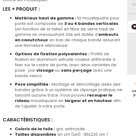
favoris
Qu
LES + PRODUIT :
Matériaux haut de gamme :
la moustiquaire pour
porte est composée de
3 ou 4 bandes verticales
(en fonction de la taille) en fibre de verre haut de
gamme se chevauchant. Elle est dotée d’
embouts
en caoutchouc
en bas de chaque bande assurant
une fermeture silencieuse.
Options de fixation polyvalentes :
Profilé de
fixation en aluminium extrudé couleur anthracite à
fixer sur le cadre de porte, avec deux variantes de
pose : par
vissage
ou
sans perçage
avec une
bande velcro.
Pose simplifiée :
Montage et démontage aisés des
bandes grâce à un système de clipsage pratique, ne
Li
laissant aucune trace. Vous pouvez
recouper le
2
rideau
moustiquaire en
largeur et en hauteur
afin
de l’ajuster à votre porte.
CARACTÉRISTIQUES :
Coloris de la toile :
gris anthracite
Tailles disponibles
en cm (LxH) : 95x220 cm /