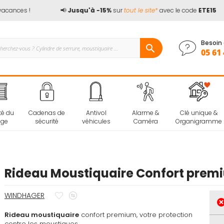
cances !
📢
Jusqu'à -15%
sur
tout le site*
avec le code
ETE15
Besoin 
05 61 
té du
Cadenas de
Antivol
Alarme &
Clé unique &
age
sécurité
véhicules
Caméra
Organigramme
Rideau Moustiquaire Confort prem
Ajouter
Ajouter
WINDHAGER
à
au
Rideau moustiquaire
mes
confort premium, votre protection
comparateur
contre les moustiques.