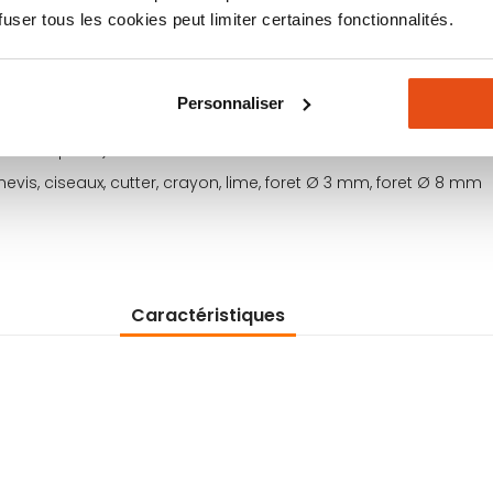
ser tous les cookies peut limiter certaines fonctionnalités.
rçage via un velcro
Personnaliser
cadre de porte)
nevis, ciseaux, cutter, crayon, lime, foret Ø 3 mm, foret Ø 8 mm
Caractéristiques