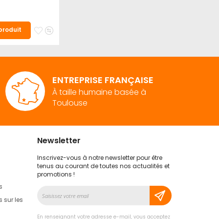
Ajouter
Ajouter
 produit
à
au
mes
comparateur
favoris
ENTREPRISE FRANÇAISE
À taille humaine basée à
Toulouse
Newsletter
Inscrivez-vous à notre newsletter pour être
tenus au courant de toutes nos actualités et
promotions !
s
Inscription
à
 sur les
notre
lettre
En renseignant votre adresse e-mail, vous acceptez