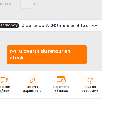
antité :
-
+
M'avertir du retour en
stock
vraison
Experts
Paiement
Plus de
4/48h
depuis 2012
sécurisé
10000 avis