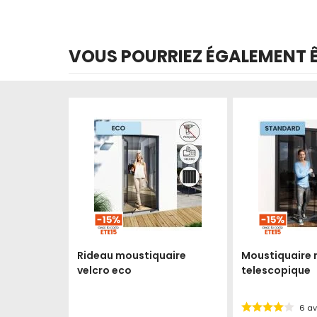
VOUS POURRIEZ ÉGALEMENT ÊT
Produit épuisé
Produit épuisé
Rideau moustiquaire
Moustiquaire 
velcro eco
telescopique
6
av