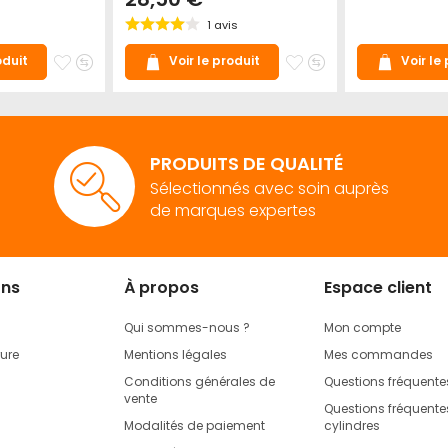
1
avis
Ajouter
Ajouter
Ajouter
Ajouter
oduit
Voir le produit
Voir le
à
au
à
au
mes
comparateur
mes
comparateur
favoris
favoris
PRODUITS DE QUALITÉ
Sélectionnés avec soin auprès
de marques expertes
ons
À propos
Espace client
Qui sommes-nous ?
Mon compte
rure
Mentions légales
Mes commandes
Conditions générales de
Questions fréquente
vente
Questions fréquentes
Modalités de paiement
cylindres