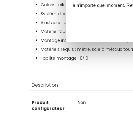
Coloris toile : anthracite
à n'importe quel moment. Refu
Système fixation : avec vissage ou sans pe
Ajustable : oui
Matériel fourni : kit complet
Montage intérieur ou extérieur : extérieur (
Matériels requis : mètre, scie à métaux, tour
Facilité montage : 8/10
Description
Plus
Produit
Non
d’information
configurateur