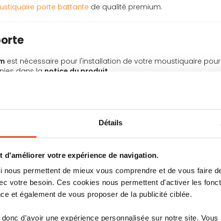
stiquaire porte battante
de qualité premium.
orte
cm
est nécessaire pour l'installation de votre moustiquaire pour 
nies dans la
notice du produit
.
s cruciforme, un mètre ruban, une scie à métaux, des ciseaux e
, vous pourrez aisément retirer les bandes de la moustiquaire de
Détails
 la moustiquaire pour porte
 d'améliorer votre expérience de navigation.
 qui nous permettent de mieux vous comprendre et de vous faire
c votre besoin. Ces cookies nous permettent d'activer les fonct
ce et également de vous proposer de la publicité ciblée.
donc d'avoir une expérience personnalisée sur notre site. Vous