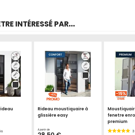
RE INTÉRESSÉ PAR...
Produit épuisé
rideau
Rideau moustiquaire à
Moustiquair
glissière easy
fenetre enr
premium
À partir de
is
3
28,50 €