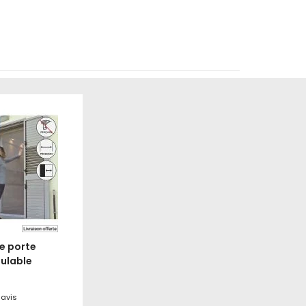
e porte
oulable
avis