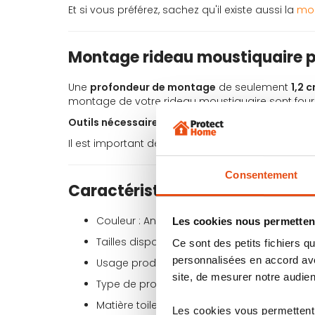
Et si vous préférez, sachez qu'il existe aussi la
mou
Montage rideau moustiquaire p
Une
profondeur de montage
de seulement
1,2 
montage de votre rideau moustiquaire sont four
Outils nécessaires
pour le montage : un tournevi
Il est important de noter qu'à la fin de la saison
Consentement
Caractéristiques techniques de
Couleur : Anthracite
Les cookies nous permettent
Tailles disponibles : 95x220 / 120x250
Ce sont des petits fichiers
personnalisées en accord ave
Usage produit : porte
site, de mesurer notre audien
Type de produit : rideau moustiquaire
Matière toile : fibre de verre
Les cookies vous permettent 