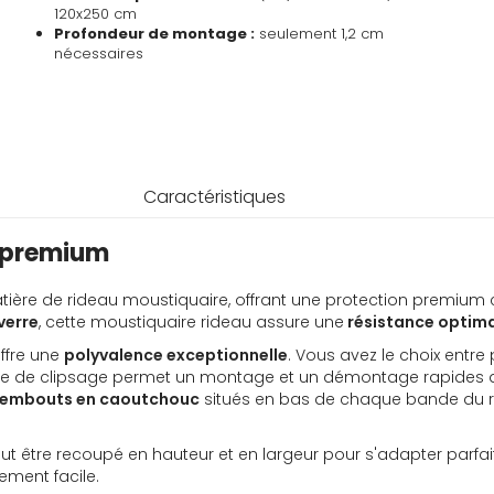
120x250 cm
Profondeur de montage :
seulement 1,2 cm
nécessaires
Caractéristiques
t premium
ière de rideau moustiquaire, offrant une protection premium c
verre
, cette moustiquaire rideau assure une
résistance optim
offre une
polyvalence exceptionnelle
. Vous avez le choix entr
e de clipsage permet un montage et un démontage rapides d
embouts en caoutchouc
situés en bas de chaque bande du r
ut être recoupé en hauteur et en largeur pour s'adapter parfait
ement facile.