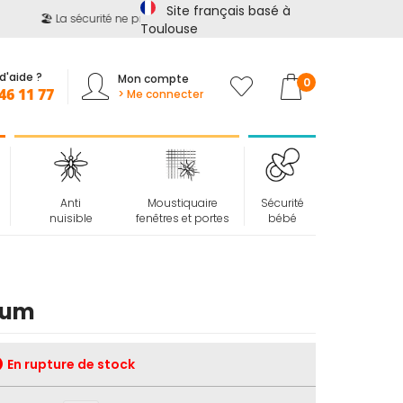
Site français basé à
🏖️ La sécurité ne prend pas de vacances !
📢
Jusqu'à -15%
s
Toulouse
d'aide ?
Mon compte
Mon panier
0
46 11 77
> Me connecter
Anti
Moustiquaire
Sécurité
nuisible
fenêtres et portes
bébé
ium
En rupture de stock