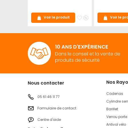
Ajouter
Ajouter
Voir le produit
Voir le pr
à
au
mes
comparateur
favoris
10 ANS D'EXPÉRIENCE
Dans le conseil et la vente de
produits de sécurité
Nos Ray
Nous contacter
Cadenas
05 61 46 11 77
Cylindre ser
Formulaire de contact
Barillet
Verrou porte
Centre d'aide
Antivol vélo