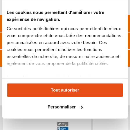
Design moderne en alu brossé
Les cookies nous permettent d'améliorer votre
expérience de navigation.
Description
Ce sont des petits fichiers qui nous permettent de mieux
vous comprendre et de vous faire des recommandations
Caractéristiques
personnalisées en accord avec votre besoin. Ces
cookies nous permettent d'activer les fonctions
essentielles de notre site, de mesurer notre audience et
FAQ
également de vous proposer de la publicité ciblée.
Les cookies vous permettent donc d'avoir une
expérience personnalisée sur notre site. Vous pouvez
VOUS POURRIEZ ÉGALEMENT ÊTRE INTÉRESSÉ
Tout autoriser
changer votre choix à n'importe quel moment. Refuser
PAR...
tous les cookies peut limiter certaines fonctionnalités.
Personnaliser
Produit épuisé
Produit épuisé