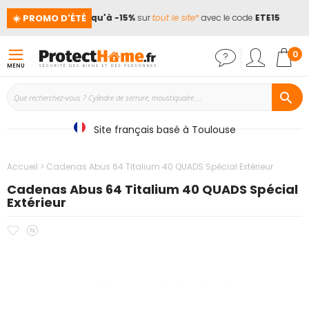
☀️ PROMO D'ÉTÉ
ces !
📢
Jusqu'à -15%
sur
tout le site*
avec le code
ETE15
Mon
0
MENU
Site français basé à Toulouse
Accueil
Cadenas Abus 64 Titalium 40 QUADS Spécial Extérieur
Cadenas Abus 64 Titalium 40 QUADS Spécial
Extérieur
Ajouter
Ajouter
Passer
à
au
à
mes
comparateur
la
favoris
fin
de