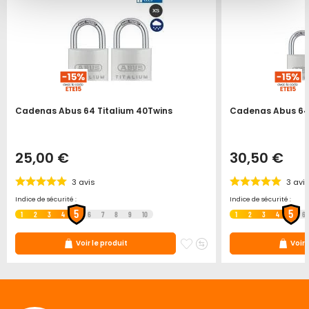
Cadenas Abus 64 Titalium 40Twins
Cadenas Abus 64 
25,00 €
30,50 €
3
avis
3
avi
Indice de sécurité :
Indice de sécurité :
5
5
1
2
3
4
6
7
8
9
10
1
2
3
4
6
ter
jouter
Ajouter
Ajouter
Voir le produit
Voir 
u
à
au
omparateur
mes
comparateur
ris
favoris