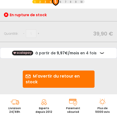
5
au
1
2
3
4
6
7
8
9
10
début
de
En rupture de stock
la
Galerie
d’images
39,90 €
Quantité :
-
+
M'avertir du retour en
stock
Livraison
Experts
Paiement
Plus de
24/48h
depuis 2012
sécurisé
10000 avis