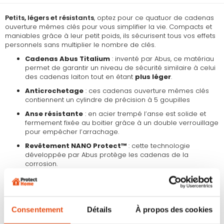
Petits, légers et résistants
, optez pour ce quatuor de cadenas
ouverture mêmes clés pour vous simplifier la vie. Compacts et
maniables grâce à leur petit poids, ils sécurisent tous vos effets
personnels sans multiplier le nombre de clés.
Cadenas Abus Titalium
: inventé par Abus, ce matériau
permet de garantir un niveau de sécurité similaire à celui
des cadenas laiton tout en étant
plus léger
.
Anticrochetage
: ces cadenas ouverture mêmes clés
contiennent un cylindre de précision à 5 goupilles
Anse résistante
: en acier trempé l’anse est solide et
fermement fixée au boitier grâce à un double verrouillage
pour empêcher l’arrachage.
Revêtement NANO Protect™
: cette technologie
développée par Abus protège les cadenas de la
corrosion.
Cadenas légers et compacts
: leur petit poids de 87g
seulement vous garantiront une manipulation aisée sans
renier pour autant sur la sécurité.
Livré avec
5 clés identiques
immédiatement, sans délai
Consentement
Détails
À propos des cookies
de fabrication supplémentaire.