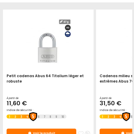
Petit cadenas Abus 64 Titalium léger et
Cadenas milieu sa
robuste
extrêmes Abus 70
À partir de
À partir de
11,60 €
31,50 €
Indice de sécurité :
Indice de sécurité :
5
5
1
2
3
4
6
7
8
9
10
1
2
3
4
6
ter
jouter
Ajouter
Ajouter
Voir le produit
Voir 