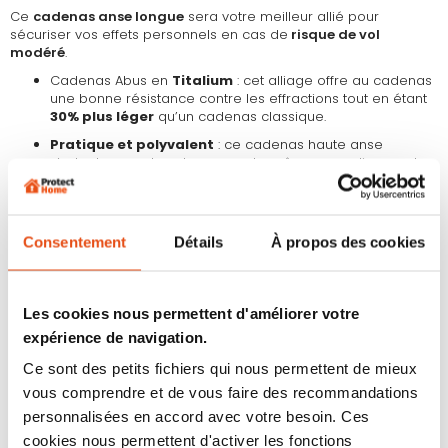
Ce
cadenas anse longue
sera votre meilleur allié pour
sécuriser vos effets personnels en cas de
risque de vol
modéré
.
Cadenas Abus en
Titalium
: cet alliage offre au cadenas
une bonne résistance contre les effractions tout en étant
30% plus léger
qu’un cadenas classique.
Pratique et polyvalent
: ce cadenas haute anse
s’adaptera sur tous les supports, même ceux disposant
d’attaches espacées ou difficiles d’accès. Léger, vous
pourrez le transporter et le manipuler facilement.
Matériaux solides
: le corps est composé d’aluminium et
Consentement
Détails
À propos des cookies
l’anse est en acier trempé, lui assurant une bonne
robustesse.
Protégé contre les attaques : ce cadenas anse longue
contient un
cylindre anti-crochetage
et inclut le
Les cookies nous permettent d'améliorer votre
système de
double verrouillage de l’anse
pour éviter
expérience de navigation.
l’arrachage.
Ce sont des petits fichiers qui nous permettent de mieux
Anticorrosion
grâce à la technologie NANO Protect™
vous comprendre et de vous faire des recommandations
Fourni avec
2 clés
personnalisées en accord avec votre besoin. Ces
Cadenas design : finition en alu brossé
cookies nous permettent d'activer les fonctions