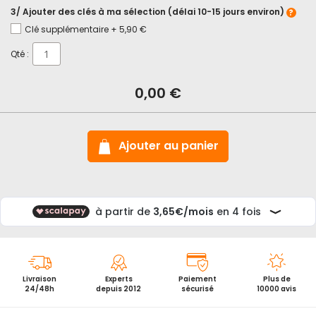
3/ Ajouter des clés à ma sélection (délai 10-15 jours environ)
Clé supplémentaire
+
5,90 €
Qté :
En
stock
Petit
0,00 €
cadenas
Abus
64
Titalium
haute
Ajouter au panier
anse
Livraison
Experts
Paiement
Plus de
24/48h
depuis 2012
sécurisé
10000 avis