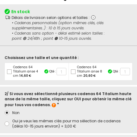
début
de
En stock
la
Délais de livraison selon options et tailles :
Galerie
• Cadenas personnalisés (option mêmes clés, clés
d’images
supplémentaires...) : 10 à 15 jours ouvrés.
• Cadenas sans option - délai estimé selon tailles :
point 🟢 24/48h ; point 🟠 10-15 jours ouvrés.
Choisissez une taille et une quantité :
Cadenas 64
Cadenas 64
Titalium anse 4
Qté :
Titalium anse 8
Qté :
cm
14,60 €
cm
20,60 €
2/ Si vous avez sélectionné plusieurs cadenas 64 Titalium haute
anse de la même taille, cliquez sur OUI pour obtenir la même clé
pour tous vos cadenas.
Non
Oui je veux les mêmes clés pour ma sélection de cadenas
(délai 10-15 jours environ)
+
3,00 €