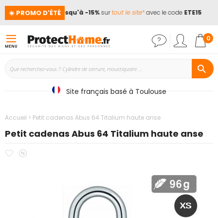
☀️ PROMO D'ÉTÉ
nces !
📢
Jusqu'à -15%
sur
tout le site*
avec le code
ETE15
Mon
0
MENU
Site français basé à Toulouse
Accueil
Petit cadenas Abus 64 Titalium haute anse
Petit cadenas Abus 64 Titalium haute anse
Ajouter
Ajouter
Passer
à
au
à
mes
comparateur
la
favoris
fin
de
la