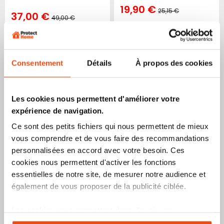
Prix
19,90 €
25,15 €
Spécial
Prix
37,00 €
49,00 €
Spécial
Prix
normal
Prix
1
avis
normal
Indice de sécurité :
Indice de sécurité :
4
1
2
3
5
6
7
8
9
10
3
1
2
4
5
6
7
8
9
10
Produit épuisé
Produit épuisé
Consentement
Détails
À propos des cookies
Ajouter
Ajouter
Ajoute
Ajo
Voir le produit
Voir le produit
à
au
à
au
mes
comparateur
mes
co
Les cookies nous permettent d'améliorer votre
favoris
favori
expérience de navigation.
Ce sont des petits fichiers qui nous permettent de mieux
vous comprendre et de vous faire des recommandations
personnalisées en accord avec votre besoin. Ces
cookies nous permettent d'activer les fonctions
essentielles de notre site, de mesurer notre audience et
également de vous proposer de la publicité ciblée.
Cable antivol moto Abus
Steel O Flex Iven 8200/110
Les cookies vous permettent donc d'avoir une
expérience personnalisée sur notre site. Vous pouvez