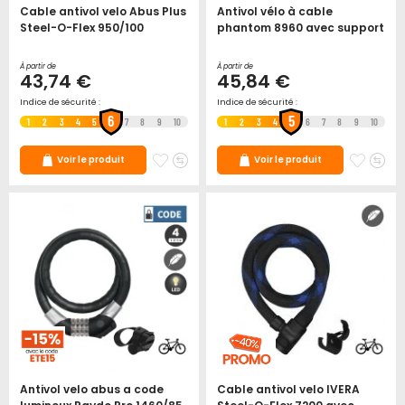
Cable antivol velo Abus Plus
Antivol vélo à cable
Steel-O-Flex 950/100
phantom 8960 avec support
À partir de
À partir de
43,74 €
45,84 €
Indice de sécurité :
Indice de sécurité :
6
5
1
2
3
4
5
7
8
9
10
1
2
3
4
6
7
8
9
10
Ajouter
Ajouter
Ajoute
Ajo
Voir le produit
Voir le produit
à
au
à
au
mes
comparateur
mes
co
favoris
favori
Antivol velo abus a code
Cable antivol velo IVERA