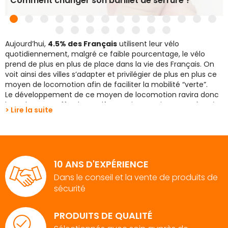
Comment changer son barillet de serrure ?
Aujourd’hui,
4.5% des Français
utilisent leur vélo
quotidiennement, malgré ce faible pourcentage, le vélo
prend de plus en plus de place dans la vie des Français. On
voit ainsi des villes s’adapter et privilégier de plus en plus ce
moyen de locomotion afin de faciliter la mobilité “verte”.
Le développement de ce moyen de locomotion ravira donc
les voleurs. En effet, les malfrats agissent n’importe où et à
> Lire la suite
n’importe quel moment de la journée
. Étant ainsi
responsable de plus de
400 000 vols
de bicyclettes par an,
avec l'aide d'outils comme la meuleuse d'angle ou la pince
coupante.
Il est alors important, voire primordial, de
s’équiper avec un
10 ANS D'EXPÉRIENCE
antivol velo
. Mais il peut parfois être compliqué de savoir
Dans le conseil et la vente de produits de
lequel choisir. En effet, on retrouve aujourd'hui de nombreux
sécurité
antivols différents, plus ou moins bons en termes de
sécurité.
Nous allons donc vous présenter ici les différents types
PRODUITS DE QUALITÉ
d’antivols existants, puis ceux qui selon ProtectHome