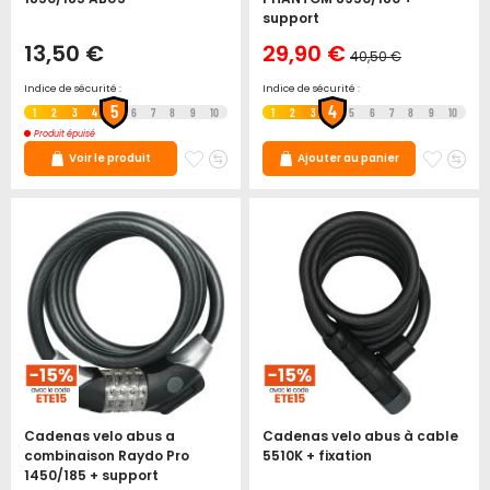
support
13,50 €
Prix
29,90 €
40,50 €
Spécial
Prix
normal
Indice de sécurité :
Indice de sécurité :
5
4
1
2
3
4
6
7
8
9
10
1
2
3
5
6
7
8
9
10
Produit épuisé
Ajouter
Ajouter
Ajoute
Ajo
Voir le produit
Ajouter au panier
à
au
à
au
mes
comparateur
mes
co
favoris
favori
Cadenas velo abus a
Cadenas velo abus à cable
combinaison Raydo Pro
5510K + fixation
1450/185 + support