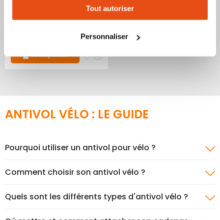
Prix
44,00 €
Tout autoriser
58,50 €
changer votre choix à n'importe quel moment. Refuser
Spécial
Prix
tous les cookies peut limiter certaines fonctionnalités.
normal
Indice de sécurité :
4
1
2
3
5
6
7
8
9
10
Personnaliser
Produit épuisé
Ajouter
Ajouter
Voir le produit
à
au
mes
comparateur
favoris
ANTIVOL VÉLO : LE GUIDE
Pourquoi utiliser un antivol pour vélo ?
Comment choisir son antivol vélo ?
Quels sont les différents types d'antivol vélo ?