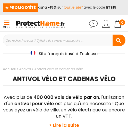
☀️ PROMO D'ÉTÉ
ces !
📢
Jusqu'à -15%
sur
tout le site*
avec le code
ETE15
Mon
0
MENU
Site français basé à Toulouse
Accueil
Antivol
Antivol vélo et cadenas vélo
ANTIVOL VÉLO ET CADENAS VÉLO
Avec plus de
400 000 vols de vélo par an
, l'utilisation
d'un
antivol pour vélo
est plus qu'une nécessité ! Que
vous ayez un vélo de ville, un vélo électrique ou encore
un VTT,
> Lire la suite