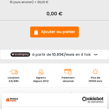
15 jours environ)
+
39,00 €
En
stock
Cable
0,00 €
antivol
velo
Abus
Plus
Steel-
Ajouter au panier
O-
Flex
950/100
Livraison
Experts
Paiement
Plus de
24/48h
depuis 2012
sécurisé
10000 avis
Cable antivol velo
Abus Steel-O-Flex 950/100 à double sécurité
LES + PRODUIT :