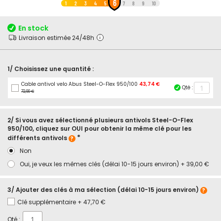
6
au
1
2
3
4
5
7
8
9
10
début
de
En stock
la
Livraison estimée 24/48h
Galerie
d’images
1/ Choisissez une quantité :
Cable antivol velo Abus Steel-O-Flex 950/100
43,74 €
Qté :
72,90 €
2/ Si vous avez sélectionné plusieurs antivols Steel-O-Flex
950/100, cliquez sur OUI pour obtenir la même clé pour les
différents antivols
Non
Oui, je veux les mêmes clés (délai 10-15 jours environ)
+
39,00 €
3/ Ajouter des clés à ma sélection (délai 10-15 jours environ)
Clé supplémentaire
+
47,70 €
Qté :