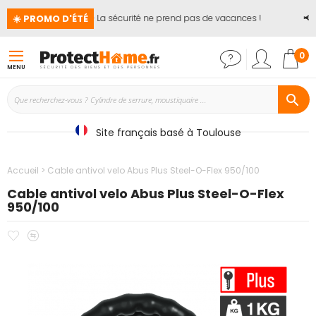
☀️ PROMO D'ÉTÉ
🏖️ La sécurité ne prend pas de vacances !
📢
J
Mon
0
MENU
Site français basé à Toulouse
Accueil
Cable antivol velo Abus Plus Steel-O-Flex 950/100
Cable antivol velo Abus Plus Steel-O-Flex
950/100
Ajouter
Ajouter
Passer
à
au
à
mes
comparateur
la
favoris
fin
de