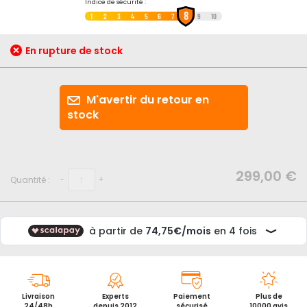
Passer
Indice de sécurité :
8
au
1
2
3
4
5
6
7
9
10
début
de
En rupture de stock
la
Galerie
d’images
M'avertir du retour en
stock
299,00 €
Quantité :
-
+
Livraison
Experts
Paiement
Plus de
24/48h
depuis 2012
sécurisé
10000 avis