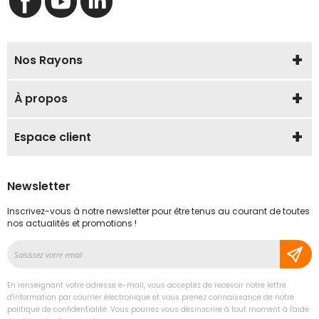
Nos Rayons
À propos
Espace client
Newsletter
Inscrivez-vous à notre newsletter pour être tenus au courant de toutes
nos actualités et promotions !
Inscription
à
notre
En renseignant votre adresse e-mail, vous acceptez de recevoir notre lettre
lettre
d'information par courrier électronique et vous prenez connaissance de notre
d’information
politique de confidentialité. Vous pourrez vous désinscrire à tout moment à l'aide