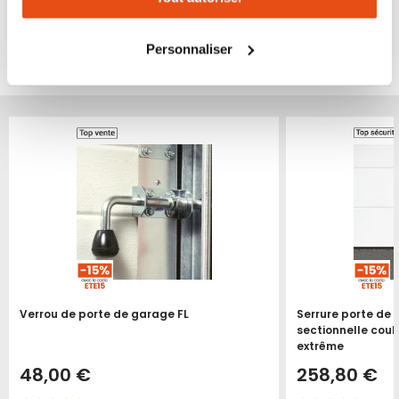
changer votre choix à n'importe quel moment. Refuser
tous les cookies peut limiter certaines fonctionnalités.
VOUS POURRIEZ ÉGALEMENT ÊTRE INTÉRESSÉ
Personnaliser
PAR...
Produit épuisé
Produit épuisé
Verrou de porte de garage FL
Serrure porte de
sectionnelle coul
extrême
48,00 €
258,80 €