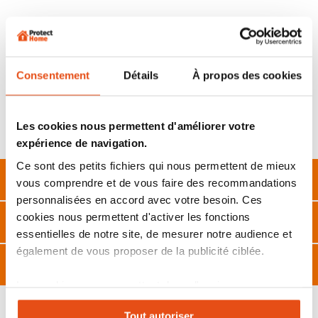
FONCTIONNEMENT :
De l’intérieur, tournez les boutons pour actionner les
pênes.
De l’extérieur, utilisez la clé pour verrouiller ou
Consentement
Détails
À propos des cookies
déverrouiller chaque verrou.
Vous devez
compléter votre commande avec 2 demi-
cylindres
de votre choix pour pouvoir utiliser ce verrou
pour porte de garage depuis l’extérieur. Plus
Les cookies nous permettent d'améliorer votre
d’informations dans la description longue.
expérience de navigation.
Ce sont des petits fichiers qui nous permettent de mieux
Description
vous comprendre et de vous faire des recommandations
personnalisées en accord avec votre besoin. Ces
cookies nous permettent d'activer les fonctions
Caractéristiques
essentielles de notre site, de mesurer notre audience et
également de vous proposer de la publicité ciblée.
Avis
Les cookies vous permettent donc d'avoir une
expérience personnalisée sur notre site. Vous pouvez
Tout autoriser