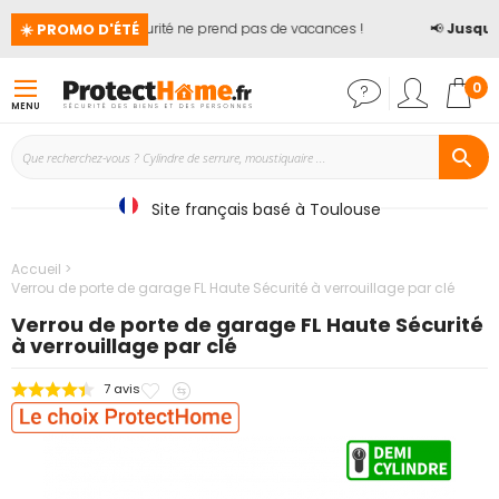
☀️ PROMO D'ÉTÉ
🏖️ La sécurité ne prend pas de vacances !
📢
Jusqu'à
Mon
0
MENU
Site français basé à Toulouse
Accueil
Verrou de porte de garage FL Haute Sécurité à verrouillage par clé
Verrou de porte de garage FL Haute Sécurité
à verrouillage par clé
Ajouter
Ajouter
7
avis
Passer
à
au
à
mes
comparateur
la
favoris
fin