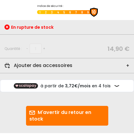
Passer
Indice de sécurité :
10
au
1
2
3
4
5
6
7
8
9
début
de
En rupture de stock
la
Galerie
d’images
14,90 €
Quantité :
-
+
Ajouter des accessoires
M'avertir du retour en
stock