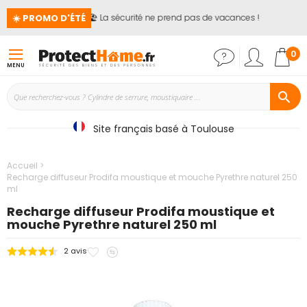
☀️ PROMO D'ÉTÉ
🏖️ La sécurité ne prend pas de vacances !
📢
Mon
0
MENU
Site français basé à Toulouse
Accueil
Recharge diffuseur Prodifa moustique et mouche Pyrethre naturel 250
ml
Recharge diffuseur Prodifa moustique et
mouche Pyrethre naturel 250 ml
Ajouter
Ajouter
2
avis
Passer
à
au
à
mes
comparateur
la
favoris
fin