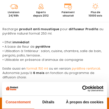
Livraison
Experts
Paiement
Plus de
24/48h
depuis 2012
sécurisé
10000 avis
Recharge
produit anti moustique
pour
diffuseur
Prodifa
au
pyrèthre naturel format 250 ml.
• Effet
immédiat
• A base de fleur de
pyrèthre
• Utilisation à l’intérieur : salon, cuisine, chambre, salle de bain,
pergola, patio, terrasse…
• Utilisable en présence d’animaux de compagnie
Existe aussi en
format 150 ml
ou en version
pyrèthre renforcé
.
Autonomie jusqu’à
6 mois
en fonction du programme de
diffusion choisi.
Permet de
repousser les moustiques
, mouches, moucherons et
autres insectes volants et rampants.
Consentement
Détails
À propos des cookies
Description