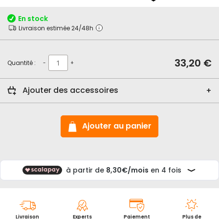
début
de
En stock
la
Livraison estimée 24/48h
Galerie
d’images
33,20 €
Quantité :
-
+
Ajouter des accessoires
Ajouter au panier
Livraison
Experts
Paiement
Plus de