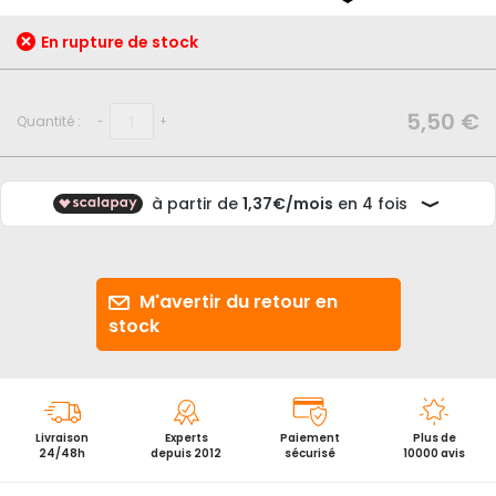
début
de
En rupture de stock
la
Galerie
d’images
5,50 €
Quantité :
-
+
M'avertir du retour en
stock
Livraison
Experts
Paiement
Plus de
24/48h
depuis 2012
sécurisé
10000 avis