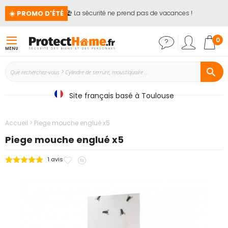
☀️ PROMO D'ÉTÉ
🏖️ La sécurité ne prend pas de vacances !
📢
Mon
0
MENU
Site français basé à Toulouse
Accueil
Piege mouche englué x5
Piege mouche englué x5
Ajouter
Ajouter
1
avis
Passer
à
au
à
mes
comparateur
la
favoris
fin
de
la