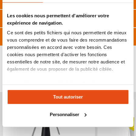
Description
Les cookies nous permettent d'améliorer votre
Caractéristiques
expérience de navigation.
Ce sont des petits fichiers qui nous permettent de mieux
Avis
vous comprendre et de vous faire des recommandations
personnalisées en accord avec votre besoin. Ces
cookies nous permettent d'activer les fonctions
essentielles de notre site, de mesurer notre audience et
également de vous proposer de la publicité ciblée.
VOUS POURRIEZ ÉGALEMENT ÊTRE INTÉRESSÉ
PAR...
Les cookies vous permettent donc d'avoir une
expérience personnalisée sur notre site. Vous pouvez
Tout autoriser
Produit épuisé
Produit épuisé
changer votre choix à n'importe quel moment. Refuser
tous les cookies peut limiter certaines fonctionnalités.
Personnaliser