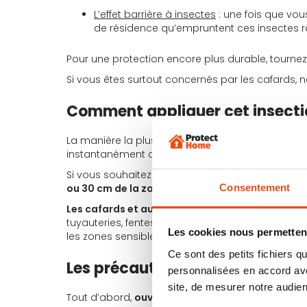
L’effet barrière à insectes
: une fois que vou
de résidence qu’empruntent ces insectes 
Pour une protection encore plus durable, tourne
Si vous êtes surtout concernés par les cafards, 
Comment appliquer cet insectic
La manière la plus efficace et la plus simple po
instantanément au contact de l’insecticide. Vous
Si vous souhaitez créer une barriere aux insectes 
ou 30 cm de la zone
.
Consentement
Les cafards et autres rampants
aiment les
endr
tuyauteries, fentes dans le parquet… La barriere 
Les cookies nous permettent
les zones sensibles (comme les fissures et les c
Ce sont des petits fichiers
Les précautions à prendre pour u
personnalisées en accord ave
site, de mesurer notre audien
Tout d’abord,
ouvrez les fenêtres et sortez au m