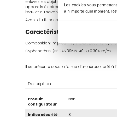
enlevez les objets présents dans la pièce qui ne d
Les cookies vous permettent 
appareils électroniques. Ne pas pulvériser en d
à n'importe quel moment. Refu
l’eau et au savon.
Avant d’utiliser ce
produit agissant comme barri
Caractéristiques du produit I
Composition: Imiprothrin (N°CAS 72963-72-5) 0.
Cyphenothrin (N°CAS 39515-40-7) 0.30% m/m
Il se présente sous la forme d’un aérosol prêt à l
Description
Plus
Produit
Non
d’information
configurateur
Indice sécurité
8