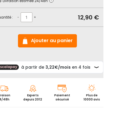
Livraison estimée 24/48h
12,90 €
antité :
-
+
Ajouter au panier
vraison
Experts
Paiement
Plus de
4/48h
depuis 2012
sécurisé
10000 avis