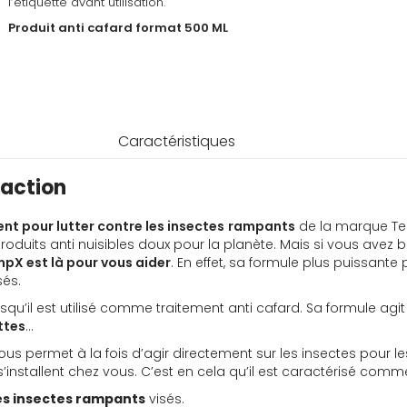
l’étiquette avant utilisation.
Produit anti cafard format 500 ML
Caractéristiques
 action
nt pour lutter contre les insectes
rampants
de la marque Ter
its anti nuisibles doux pour la planète. Mais si vous avez b
pX est là pour vous aider
. En effet, sa formule plus puissante 
sés.
u’il est utilisé comme traitement anti cafard. Sa formule agi
ttes
…
us permet à la fois d’agir directement sur les insectes pour
 s’installent chez vous. C’est en cela qu’il est caractérisé com
es insectes rampants
visés.