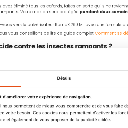
s avez éliminé tous les cafards, faites en sorte qu’ils ne revie
rampants. Votre maison sera protégée
pendant deux semain
z-vous vers le pulvérisateur RampX 750 ML avec une formule pro
nous vous conseillons de lire ce guide complet
Comment se déb
ide contre les insectes rampants ?
ur vous débarrasser des insectes qui vous envahissent est de
p
 pouvez utiliser quotidiennement l’anti cafard en usage direct.
afin de les repousser, il faudra pulvériser à raison de
3 à 4 pre
Détails
oits chauds et humides
. Ils adorent se nicher dans les plinth
a insecte sera
efficace pendant deux semaines
. Même si vous 
 d'améliorer votre expérience de navigation.
revasses) régulièrement pour vous assurer qu’ils ne reviennent
 qui nous permettent de mieux vous comprendre et de vous faire
tiliser l’insecticide
c votre besoin. Ces cookies nous permettent d'activer les fonct
ce et également de vous proposer de la publicité ciblée.
oins 15 minutes
après pulvérisation pour que la pièce ait le te