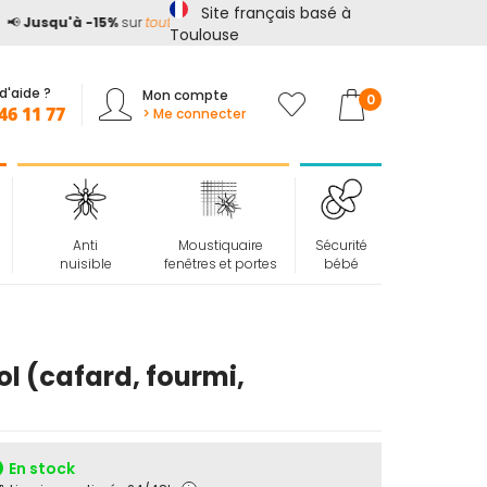
Site français basé à

Jusqu'à -15%
sur
tout le site*
avec le code
ETE15
Toulouse
d'aide ?
Mon compte
Mon panier
0
46 11 77
> Me connecter
Anti
Moustiquaire
Sécurité
nuisible
fenêtres et portes
bébé
l (cafard, fourmi,
En stock