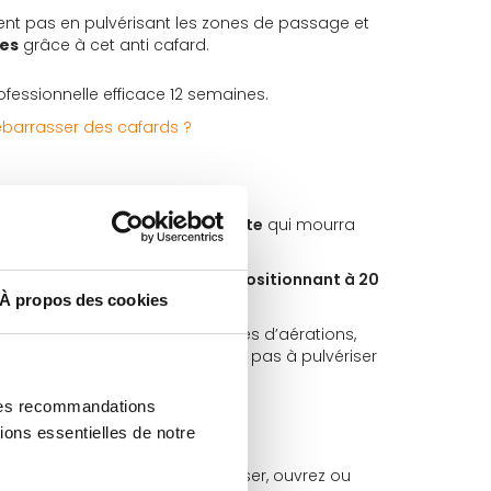
nnent pas en pulvérisant les zones de passage et
es
grâce à cet anti cafard.
fessionnelle efficace 12 semaines.
arrasser des cafards ?
ulvériser 3 secondes sur l’insecte
qui mourra
ssions d’une seconde en vous positionnant à 20
À propos des cookies
es, fissures dans les murs, bouches d’aérations,
n’en n’apercevez plus, n’hésitez pas à pulvériser
 pas.
 des recommandations
ions essentielles de notre
mps de s’aérer. Avant de pulvériser, ouvrez ou