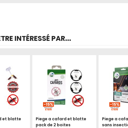
RE INTÉRESSÉ PAR...
Produit épuisé
d et blatte
Piege a cafard et blatte
Piege a cafa
pack de 2 boites
sans insecti