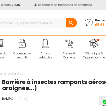
 code
ETE15
🏖️ La sécurité ne prend pas de vacances !

Besoin 
05 61 
té du
Cadenas de
Antivol
Alarme &
Clé unique &
age
sécurité
véhicules
Caméra
Organigramme
urmi, araignée...)
Barrière à insectes rampants aéroso
araignée...)
Ajouter
Ajouter
RAMPX
à
au