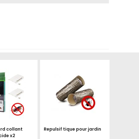
Produit épuisé
rd collant
Repulsif tique pour jardin
cide x2