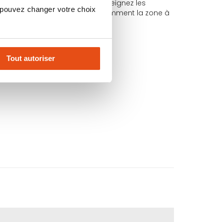
ts, aquariums, terrariums) et éteignez les
 pouvez changer votre choix
ntel avec la peau, lavez abondamment la zone à
rimé sur l’aérosol.
Tout autoriser