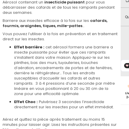
Aérosol contenant un
mes
comparateur
insecticide puissant
pour vous
débarrasser des cafards et de tous les rampants pendant
favoris
deux semaines.
Qu
Barriere aux insectes efficace à la fois sur les
cafards,
fourmis, araignées, tiques, mille-pattes
…
Vous pouvez l’utiliser à la fois en prévention et en traitement
direct sur les insectes.
Effet barrière :
cet aérosol formera une barriere a
insecte puissante pour éviter que ces rampants
s’installent dans votre maison. Appliquez-le sur les
plinthes, bas des murs, tuyauteries, bouches
d’aération, encadrements de portes et de fenêtres,
derrière le réfrigérateur… Tous les endroits
susceptibles d’accueillir les cafards et autres
rampants. 3 à 4 pressions d’une seconde par mètre
linéaire en vous positionnant à 20 ou 30 cm de la
zone pour une efficacité optimale.
Li
2
Effet Choc :
Pulvérisez 3 secondes l’insecticide
directement sur les insectes pour un effet immédiat.
Aérez et quittez la pièce après traitement au moins 15
minutes pour laisser agir. Lisez les instructions présentes sur