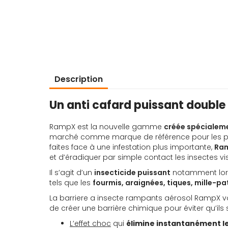
d’images
Description
Un anti cafard puissant double
RampX est la nouvelle gamme
créée spécialeme
marché comme marque de référence pour les produ
faites face à une infestation plus importante,
Ram
et d’éradiquer par simple contact les insectes vi
Il s’agit d’un
insecticide puissant
notamment lorsq
tels que les
fourmis, araignées, tiques, mille-pa
La barriere a insecte rampants aérosol RampX vo
de créer une barrière chimique pour éviter qu’ils
L’effet choc
qui
élimine instantanément l