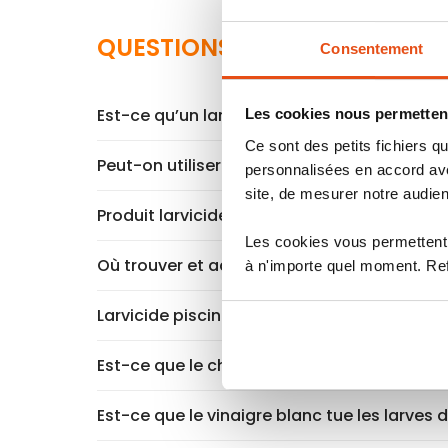
QUESTIONS RÉPONSES SUR LE
Consentement
Est-ce qu’un larvicide est dangereux ?
Les cookies nous permettent
Ce sont des petits fichiers
Peut-on utiliser de l’eau contenant du larvi
personnalisées en accord ave
site, de mesurer notre audien
Produit larvicide en granulés ou en poudre, 
Les cookies vous permettent 
Où trouver et acheter du larvicide moustiq
à n'importe quel moment. Refu
Larvicide piscine et bassin : est-ce obligato
Est-ce que le chlore tue les larves de mou
Est-ce que le vinaigre blanc tue les larves