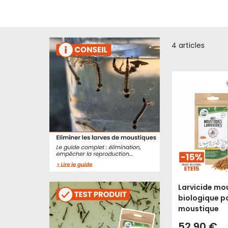
4
articles
Larvicide mo
biologique po
moustique
52,90 €