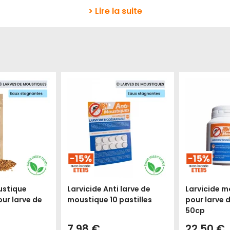
> Lire la suite
ustique
Larvicide Anti larve de
Larvicide m
ur larve de
moustique 10 pastilles
pour larve 
50cp
7,98 €
22,50 €