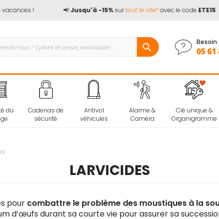
acances !
📢
Jusqu'à -15%
sur
tout le site*
avec le code
ETE15
Besoin 
05 61 
té du
Cadenas de
Antivol
Alarme &
Clé unique &
age
sécurité
véhicules
Caméra
Organigramme
es
LARVICIDES
ces pour
combattre le problème des moustiques à la so
m d’œufs durant sa courte vie pour assurer sa successi