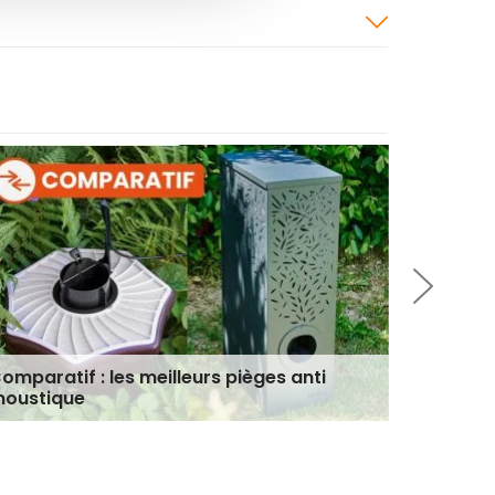
omparatif : les meilleurs pièges anti
Démousti
oustique