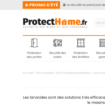
☀️ PROMO D'ÉTÉ
🏖️ La sécurité ne prend pas de v
Protection
Sécurité des
Protection
Sécuri
des portes
volets
des fenêtres
gar
Accueil
Anti nuisible
Anti moustique exterieur
Larvicid
Les larvicides sont des solutions très effica
le maximu