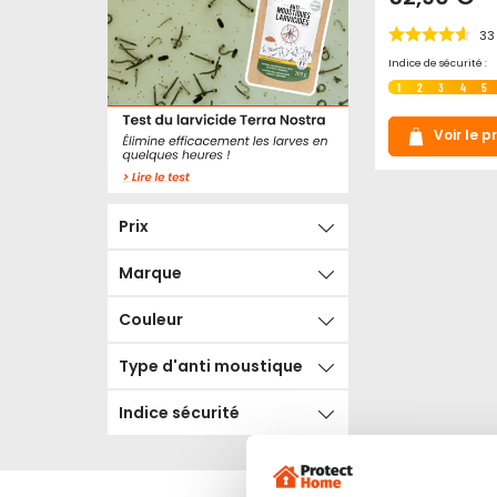
33
Indice de sécurité :
1
2
3
4
5
Voir le p
Prix
Marque
Couleur
Type d'anti moustique
Indice sécurité