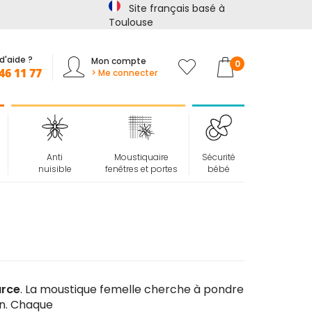
Site français basé à
🏖️ La sécurité ne prend pas de vacances !
📢
Jusqu'à -15%
Toulouse
d'aide ?
Mon compte
Mon panier
0
46 11 77
> Me connecter
Anti
Moustiquaire
Sécurité
nuisible
fenêtres et portes
bébé
urce
. La moustique femelle cherche à pondre
on. Chaque