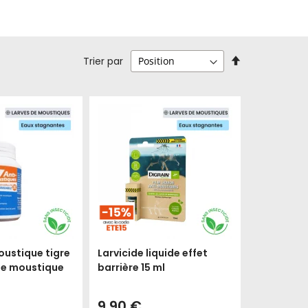
Par
Trier par
ordre
décroissant
oustique tigre
Larvicide liquide effet
de moustique
barrière 15 ml
9,90 €