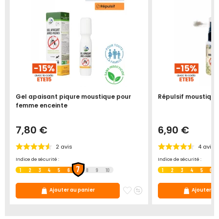
Gel apaisant piqure moustique pour
Répulsif moustique
femme enceinte
7,80 €
6,90 €
2
avis
4
avis
Indice de sécurité :
Indice de sécurité :
7
1
2
3
4
5
6
8
9
10
1
2
3
4
5
6
uter
Ajouter
Ajouter
Ajouter
Ajouter au panier
Ajouter au
au
à
au
s
comparateur
mes
comparateur