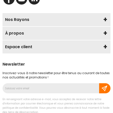
Nos Rayons
À propos
Espace client
Newsletter
Inscrivez-vous à notre newsletter pour être tenus au courant de toutes
nos actualités et promotions !
Inscription
à
notre
En renseignant votre adresse e-mail, vous acceptez de recevoir notre lettre
lettre
d'information par courrier électronique et vous prenez connaissance de notre
d’information
politique de confidentialité. Vous pourrez vous désinscrire à tout moment à l'aide
des liens de désinscription.