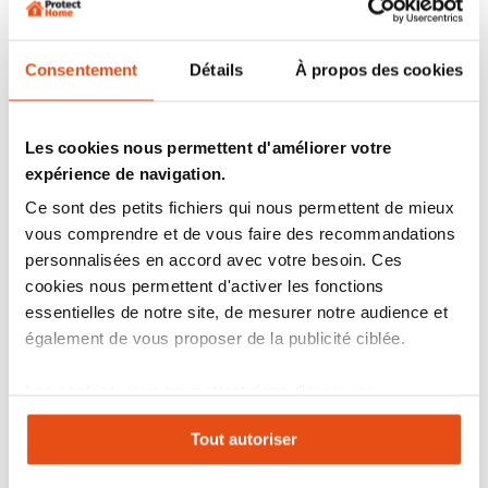
Consentement
Détails
À propos des cookies
Les cookies nous permettent d'améliorer votre
expérience de navigation.
Ce sont des petits fichiers qui nous permettent de mieux
vous comprendre et de vous faire des recommandations
personnalisées en accord avec votre besoin. Ces
Traiter le problème à la source avec des
solutions
cookies nous permettent d'activer les fonctions
contre les larves est souvent un élément clé de la
lutte anti moustique
auquel nous ne pensons pas
essentielles de notre site, de mesurer notre audience et
toujours au premier abord. Et pourtant, en éliminant la
également de vous proposer de la publicité ciblée.
larve de moustique avec un
larvicide moustique
avant
sa transformation en moustique, vous vous assurez
Les cookies vous permettent donc d'avoir une
moins de nuisances et bien moins de piqûres.
expérience personnalisée sur notre site. Vous pouvez
Tout autoriser
changer votre choix à n'importe quel moment. Refuser
tous les cookies peut limiter certaines fonctionnalités.
Quels anti moustique éviter