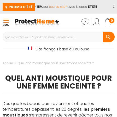
☀️ PROMO D'ÉTÉ
📢
Jusqu'à -15%
sur
tout le site*
avec le code
ETE15
🏖️ La
Mon
0
MENU
Site français basé à Toulouse
Accueil
Quel anti moustique pour une femme enceinte ?
QUEL ANTI MOUSTIQUE POUR
UNE FEMME ENCEINTE ?
Dès que les beaux jours reviennent et que les
températures dépassent les 20 degrés,
les premiers
moustiques
s’empressent de revenir gâcher tous nos