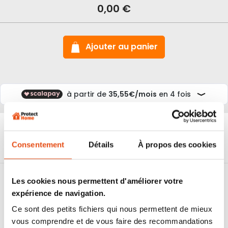
0,00 €
bouton
Vachette
Volt
A2P
Ajouter au panier
Livraison
Experts
Paiement
Plus de
Consentement
Détails
À propos des cookies
24/48h
depuis 2012
sécurisé
10000 avis
Cylindre bouton
Vachette Volt certifié A2P.
Les cookies nous permettent d'améliorer votre
6 goupilles de sécurité pour protéger contre le crochetage.
expérience de navigation.
Goupilles en acier trempé
anti perçage et anti bumping.
Serrure cylindre
breveté jusqu’en 2030
pour empêcher les
Ce sont des petits fichiers qui nous permettent de mieux
reproductions.
vous comprendre et de vous faire des recommandations
Cylindre porte Vachette avec
4 clés
pour plus de confort.