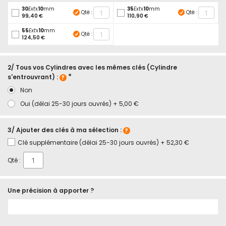
30
Ext
x
10
mm
35
Ext
x
10
mm
Qté :
Qté :
99,40 €
110,90 €
55
Ext
x
10
mm
Qté :
124,50 €
2/ Tous vos Cylindres avec les mêmes clés (Cylindre
s'entrouvrant) :
Non
Oui (délai 25-30 jours ouvrés)
+
5,00 €
3/ Ajouter des clés à ma sélection :
Clé supplémentaire (délai 25-30 jours ouvrés)
+
52,30 €
Qté :
Une précision à apporter ?
En
stock
Cylindre