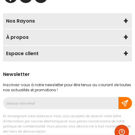
Nos Rayons
À propos
Espace client
Newsletter
Inscrivez-vous à notre newsletter pour être tenus au courant de toutes
nos actualités et promotions !
Inscription
à
notre
En renseignant votre adresse e-mail, vous acceptez de recevoir notre lettre
lettre
d'information par courrier électronique et vous prenez connaissance de notre
d’information
politique de confidentialité. Vous pourrez vous désinscrire à tout moment à l'aide
des liens de désinscription.
: