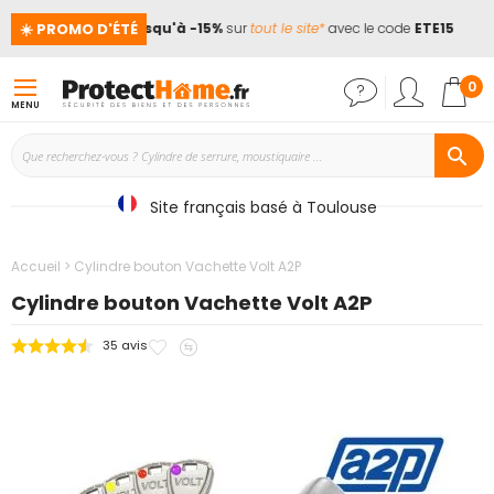
☀️ PROMO D'ÉTÉ
nces !
📢
Jusqu'à -15%
sur
tout le site*
avec le code
ETE15
Mon
0
MENU
Site français basé à Toulouse
Accueil
Cylindre bouton Vachette Volt A2P
Cylindre bouton Vachette Volt A2P
Ajouter
Ajouter
35
avis
Passer
à
au
à
mes
comparateur
la
favoris
fin
de
la