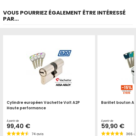
VOUS POURRIEZ ÉGALEMENT ÊTRE INTÉRESSÉ
PAR...
Cylindre européen Vachette Volt A2P
Barillet bouton A
Haute performance
À partir de
À partir de
99,40 €
59,90 €
74
avis
365
a