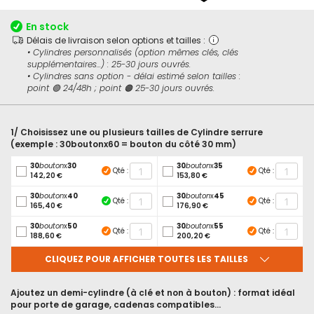
début
de
En stock
la
Délais de livraison selon options et tailles :
Galerie
• Cylindres personnalisés (option mêmes clés, clés
d’images
supplémentaires...) : 25-30 jours ouvrés.
• Cylindres sans option - délai estimé selon tailles :
point 🟢 24/48h ; point 🟠 25-30 jours ouvrés.
1/ Choisissez une ou plusieurs tailles de Cylindre serrure
(exemple : 30boutonx60 = bouton du côté 30 mm)
30
bouton
x
30
30
bouton
x
35
Qté :
Qté :
142,20 €
153,80 €
30
bouton
x
40
30
bouton
x
45
Qté :
Qté :
165,40 €
176,90 €
30
bouton
x
50
30
bouton
x
55
Qté :
Qté :
188,60 €
200,20 €
CLIQUEZ POUR AFFICHER TOUTES LES TAILLES
Ajoutez un demi-cylindre (à clé et non à bouton) : format idéal
pour porte de garage, cadenas compatibles...