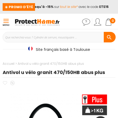
☀️ PROMO D'ÉTÉ
nces !
📢
Jusqu'à -15%
sur
tout le site*
avec le code
ETE15
Mon
0
MENU
Site français basé à Toulouse
Accueil
Antivol u vélo granit 470/150HB abus plus
Antivol u vélo granit 470/150HB abus plus
Ajouter
Ajouter
Passer
à
au
à
mes
comparateur
la
favoris
fin
de
la