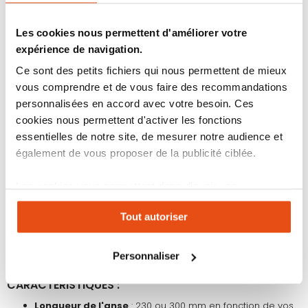
Boîtier armé d'
acier cémenté
pour une protection
maximale du mécanisme de fermeture
Les cookies nous permettent d'améliorer votre
Cylindre ABUS PLUS et technologie cellulaire ABUS
brevetée pour une
sécurité renforcée
expérience de navigation.
Double verrouillage
au niveau de la tête de l’anse
Ce sont des petits fichiers qui nous permettent de mieux
Résistance
aux tentatives de crochetage, coups et
torsions
vous comprendre et de vous faire des recommandations
Livré avec un double de clé et une carte de propriétaire
personnalisées en accord avec votre besoin. Ces
pour faire une reproduction de clés en toute sécurité
cookies nous permettent d'activer les fonctions
La série
Plus
, à laquelle appartient l'antivol vélo, qui vous
permet, en option, de fabriquer plusieurs antivols et
essentielles de notre site, de mesurer notre audience et
cadenas qui s’ouvrent avec la même clé.
également de vous proposer de la publicité ciblée.
➡️ ANTIVOLS S'ENTROUVRANT - MÊMES CLÉS :
Les cookies vous permettent donc d'avoir une
Permet de fabriquer
plusieurs antivols et/ou cadenas ABUS
expérience personnalisée sur notre site. Vous pouvez
PLUS s'ouvrant tous avec les mêmes clés
en quelques clics.
Tout autoriser
changer votre choix à n'importe quel moment. Refuser
Compatibilités : possible de combiner
tous les produits
tous les cookies peut limiter certaines fonctionnalités.
de la
gamme ABUS PLUS
Délai de fabrication : environ
10/15 jours
Personnaliser
CARACTÉRISTIQUES :
Longueur de l'anse
: 230 ou 300 mm en fonction de vos