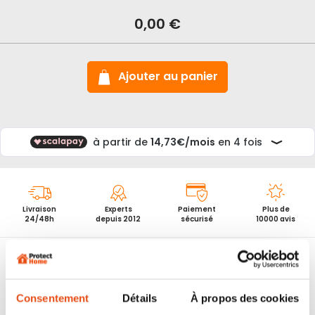
stock
Antivol
0,00 €
u
vélo
granit
470/150HB
abus
Ajouter au panier
plus
Livraison
Experts
Paiement
Plus de
24/48h
depuis 2012
sécurisé
10000 avis
Antivol U Vélo Granit 470/150HB Abus Plus
LES + PRODUIT :
Consentement
Détails
À propos des cookies
Anse parabolique en
acier spécial
cémenté de 12 mm
de diamètre