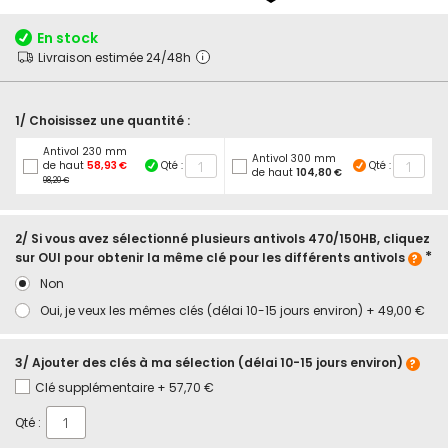
début
de
En stock
la
Livraison estimée 24/48h
Galerie
d’images
1/ Choisissez une quantité :
Antivol 230 mm
Antivol 300 mm
de haut
58,93 €
Qté :
Qté :
de haut
104,80 €
98,20 €
2/ Si vous avez sélectionné plusieurs antivols 470/150HB, cliquez
sur OUI pour obtenir la même clé pour les différents antivols
Non
Oui, je veux les mêmes clés (délai 10-15 jours environ)
+
49,00 €
3/ Ajouter des clés à ma sélection (délai 10-15 jours environ)
Clé supplémentaire
+
57,70 €
Qté :