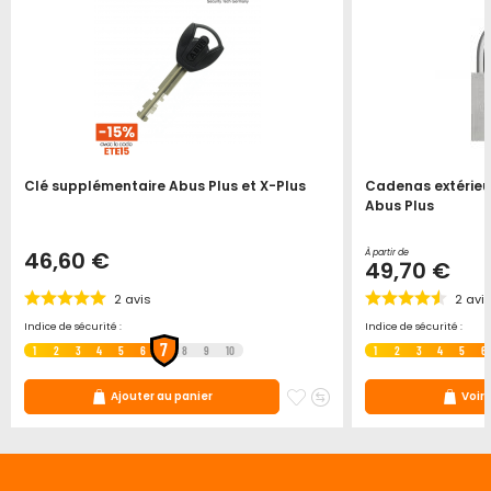
Clé supplémentaire Abus Plus et X-Plus
Cadenas extérieu
Abus Plus
46,60 €
À partir de
49,70 €
2
avis
2
avi
Indice de sécurité :
Indice de sécurité :
7
1
2
3
4
5
6
8
9
10
1
2
3
4
5
6
ter
jouter
Ajouter
Ajouter
Ajouter au panier
Voir 
u
à
au
omparateur
mes
comparateur
ris
favoris