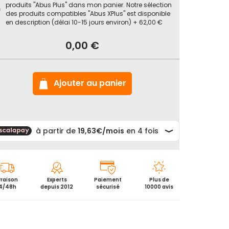
produits "Abus Plus" dans mon panier. Notre sélection
des produits compatibles "Abus XPlus" est disponible
en description (délai 10-15 jours environ)
+
62,00 €
ck
ine
0,00 €
vol
s
yChain
Ajouter au panier
vraison
Experts
Paiement
Plus de
4/48h
depuis 2012
sécurisé
10000 avis