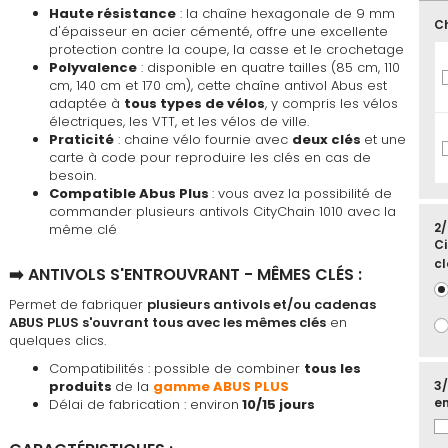
favoris
Haute résistance
: la chaîne hexagonale de 9 mm
Ch
d'épaisseur en acier cémenté, offre une excellente
protection contre la coupe, la casse et le crochetage
Polyvalence
: disponible en quatre tailles (85 cm, 110
cm, 140 cm et 170 cm), cette chaîne antivol Abus est
adaptée à
tous types de vélos
, y compris les vélos
électriques, les VTT, et les vélos de ville.
Praticité
: chaine vélo fournie avec
deux clés
et une
carte à code pour reproduire les clés en cas de
besoin.
Compatible Abus Plus
: vous avez la possibilité de
commander plusieurs antivols CityChain 1010 avec la
2/
même clé
Ci
cl
➡️ ANTIVOLS S'ENTROUVRANT - MÊMES CLÉS :
Permet de fabriquer
plusieurs antivols et/ou cadenas
ABUS PLUS s'ouvrant tous avec les mêmes clés
en
quelques clics.
Compatibilités : possible de combiner
tous les
produits
de la
gamme ABUS PLUS
3/
en
Délai de fabrication : environ
10/15 jours