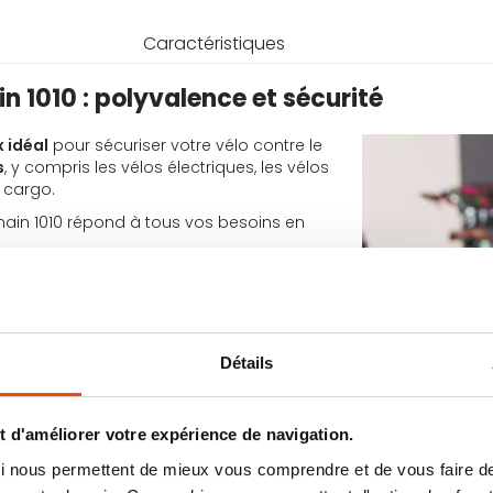
Caractéristiques
n 1010 : polyvalence et sécurité
x idéal
pour sécuriser votre vélo contre le
s
, y compris les vélos électriques, les vélos
s cargo.
Chain 1010 répond à tous vos besoins en
d'une
chaîne hexagonale de 9 mm de
iau offre une excellente protection contre
e-entrée de clé automatique
, qui protège
Détails
même dans des conditions climatiques
e une couche de protection supplémentaire,
 d'améliorer votre expérience de navigation.
yures et les dommages.
 qui nous permettent de mieux vous comprendre et de vous faire
étique
.