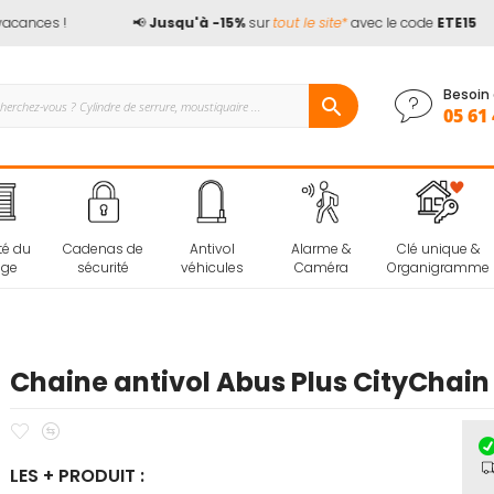
ances !
📢
Jusqu'à -15%
sur
tout le site*
avec le code
ETE15
Besoin 
05 61 
té du
Cadenas de
Antivol
Alarme &
Clé unique &
age
sécurité
véhicules
Caméra
Organigramme
Chaine antivol Abus Plus CityChain 
Ajouter
Ajouter
à
au
LES + PRODUIT :
mes
comparateur