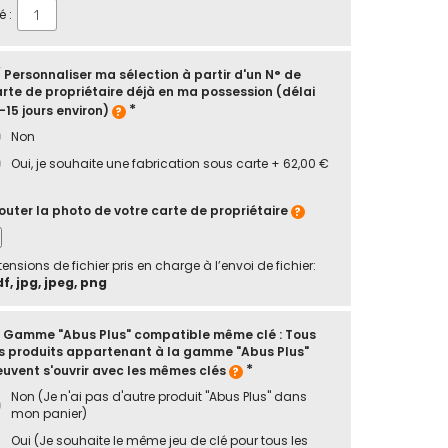
é :
 Personnaliser ma sélection à partir d'un N° de
rte de propriétaire déjà en ma possession (délai
-15 jours environ)
Non
Oui, je souhaite une fabrication sous carte
+
62,00 €
outer la photo de votre carte de propriétaire
tensions de fichier pris en charge à l’envoi de fichier:
f, jpg, jpeg, png
/ Gamme "Abus Plus" compatible même clé : Tous
s produits appartenant à la gamme "Abus Plus"
uvent s'ouvrir avec les mêmes clés
Non (Je n'ai pas d'autre produit "Abus Plus" dans
mon panier)
Oui (Je souhaite le même jeu de clé pour tous les