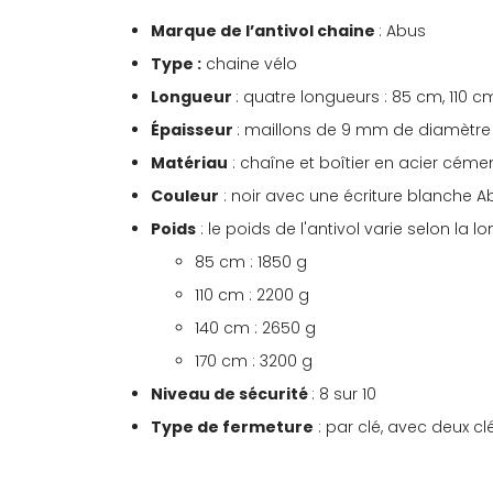
Marque de l’antivol chaine
: Abus
Type :
chaine vélo
Longueur
: quatre longueurs : 85 cm, 110 
Épaisseur
: maillons de 9 mm de diamètre
Matériau
: chaîne et boîtier en acier céme
Couleur
: noir avec une écriture blanche A
Poids
: le poids de l'antivol varie selon la l
85 cm : 1850 g
110 cm : 2200 g
140 cm : 2650 g
170 cm : 3200 g
Niveau de sécurité
: 8 sur 10
Type de fermeture
: par clé, avec deux cl