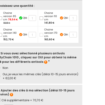
oisissez une quantité :
Chaine
Chaine
version 85
version 110
Qté :
Qté :
cm
78,54 €
cm
141,80 €
130,90 €
Chaine
Chaine
version 140
version 170
Qté :
Qté :
cm
cm
152,70 €
163,60 €
 Si vous avez sélectionné plusieurs antivols
tyChain 1010 , cliquez sur OUI pour obtenir la même
é pour les différents antivols
Non
Oui, je veux les mêmes clés (délai 10-15 jours environ)
+
62,00 €
 Ajouter des clés à ma sélection (délai 10-15 jours
viron)
Clé supplémentaire
+
70,70 €