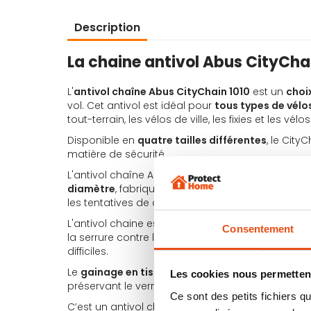
Description
La chaine antivol Abus CityChai
L'
antivol chaîne Abus CityChain 1010
est un
choi
vol. Cet antivol est idéal pour
tous types de vélo
tout-terrain, les vélos de ville, les fixies et les vélo
Disponible en
quatre tailles différentes
, le City
matière de sécurité.
L'antivol chaîne Abus CityChain 1010 est équipé 
diamètre
, fabriquée en
acier cémenté
. Ce matér
les tentatives de coupe et de casse.
L'antivol chaine est également équipé d'un
cach
Consentement
la serrure contre la corrosion et la poussière, 
difficiles.
Le
gainage en tissu
qui entoure la chaîne ajout
Les cookies nous permettent
préservant le vernis de votre vélo contre les ra
Ce sont des petits fichiers
C’est un antivol chaine à la fois
pratique
et
esth