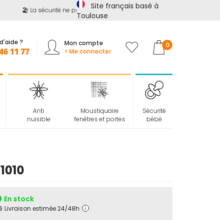
Site français basé à
🏖️ La sécurité ne prend pas de vacances !
📢
Jusqu'à -15%
s
Toulouse
d'aide ?
Mon compte
Mon panier
0
46 11 77
> Me connecter
Anti
Moustiquaire
Sécurité
nuisible
fenêtres et portes
bébé
1010
En stock
Livraison estimée 24/48h