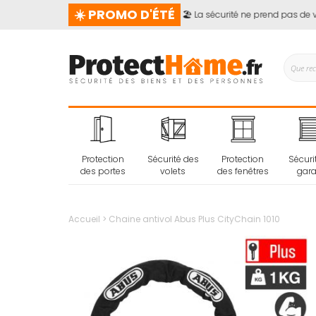
☀️ PROMO D'ÉTÉ
🏖️ La sécurité ne prend pas de vac
Protection
Sécurité des
Protection
Sécuri
des portes
volets
des fenêtres
gar
Accueil
Chaine antivol Abus Plus CityChain 1010
Passer
à
la
fin
de
la