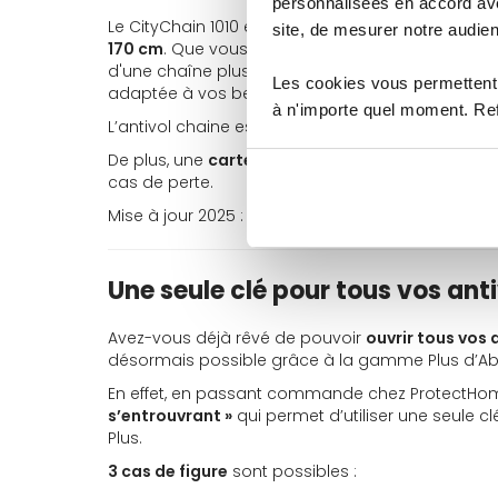
personnalisées en accord ave
Le CityChain 1010 est disponible en
quatre longueu
site, de mesurer notre audien
170 cm
. Que vous ayez besoin d'une chaine antiv
d'une chaîne plus longue pour des situations com
Les cookies vous permettent 
adaptée à vos besoins.
à n'importe quel moment. Refu
L’antivol chaine est
livré avec deux clés
.
De plus, une
carte de propriétaire à code
est fou
cas de perte.
Mise à jour 2025 : deux clés classiques sont doré
Une seule clé pour tous vos an
Avez-vous déjà rêvé de pouvoir
ouvrir tous vos 
désormais possible grâce à la gamme Plus d’Ab
En effet, en passant commande chez ProtectHom
s’entrouvrant »
qui permet d’utiliser une seule 
Plus.
3 cas de figure
sont possibles :