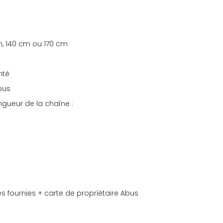
cm, 140 cm ou 170 cm
nté
bus
ongueur de la chaîne :
és fournies + carte de propriétaire Abus