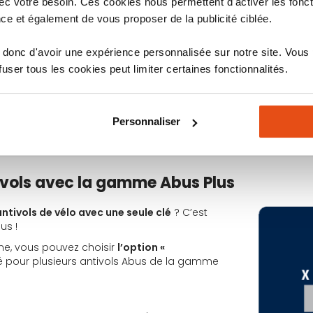
c votre besoin. Ces cookies nous permettent d'activer les fonct
rs différentes : 85 cm, 110 cm, 140 cm et
ce et également de vous proposer de la publicité ciblée.
ol abus courte pour un transport facile ou
plexes, le CityChain 1010 a une variante
donc d'avoir une expérience personnalisée sur notre site. Vous
ser tous les cookies peut limiter certaines fonctionnalités.
rnie, permettant de reproduire les clés en
Personnaliser
navant fournies (plus de clé lumineuse).
tivols avec la gamme Abus Plus
antivols de vélo avec une seule clé
? C’est
us !
e, vous pouvez choisir
l’option «
clé pour plusieurs antivols Abus de la gamme