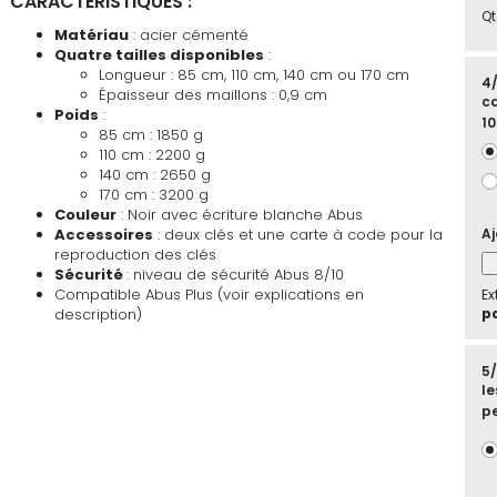
CARACTÉRISTIQUES :
Qt
Matériau
: acier cémenté
Quatre tailles disponibles
:
Longueur : 85 cm, 110 cm, 140 cm ou 170 cm
4/
Épaisseur des maillons : 0,9 cm
ca
Poids
:
10
85 cm : 1850 g
110 cm : 2200 g
140 cm : 2650 g
170 cm : 3200 g
Couleur
: Noir avec écriture blanche Abus
Accessoires
: deux clés et une carte à code pour la
Aj
reproduction des clés
Sécurité
: niveau de sécurité Abus 8/10
Compatible Abus Plus (voir explications en
Ex
description)
pd
5
le
pe