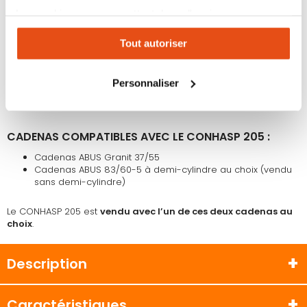
Type :
support renforcé et cadenas pour conteneur
Les cookies vous permettent donc d'avoir une
maritime ou autre container
expérience personnalisée sur notre site. Vous pouvez
Utilisation :
solidarisation des barres verticales
ensemble pour empêcher l'ouverture
Tout autoriser
changer votre choix à n'importe quel moment. Refuser
Marque :
ABUS
tous les cookies peut limiter certaines fonctionnalités.
Installation :
sans modification du conteneur
Fonctionnement :
verrouillage par cadenas au choix
Personnaliser
Compatibilité :
barres espacées de 225 mm à 480 mm
Couleur :
noir
CADENAS COMPATIBLES AVEC LE CONHASP 205 :
Cadenas ABUS Granit 37/55
Cadenas ABUS 83/60-5 à demi-cylindre au choix (vendu
sans demi-cylindre)
Le CONHASP 205 est
vendu avec l’un de ces deux cadenas au
choix
.
Description
Caractéristiques