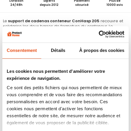
Livraison
Experts
Paiement
Plus de
24/48h
depuis 2012
sécurisé
10000 avis
Le
support de cadenas conteneur ConHasp 205
recouvre et
solidarise les deux barres de fermeture du conteneur. Le
cadenas ABUS verrouille le système, tandis que le dispositif
protège le cadenas en limitant les risques d’arrachement ou de
coupe de l’anse.
LES + PRODUIT :
Consentement
Détails
À propos des cookies
Solution robuste :
dispositif de sécurité conçu pour
protéger les conteneurs contre les accès non autorisés
Installation sans contrainte :
mise en place sans
Les cookies nous permettent d'améliorer votre
perçage ni soudure
expérience de navigation.
Montage rapide :
système en deux parties permettant
un montage et démontage efficace
Ce sont des petits fichiers qui nous permettent de mieux
Compatibilité étendue :
adapté à la majorité des
vous comprendre et de vous faire des recommandations
conteneurs standards
Fabrication ABUS :
gage de qualité et de fiabilité
personnalisées en accord avec votre besoin. Ces
Conception durable :
acier haute résistance avec
cookies nous permettent d'activer les fonctions
protection contre la corrosion
essentielles de notre site, de mesurer notre audience et
également de vous proposer de la publicité ciblée.
CARACTÉRISTIQUES :