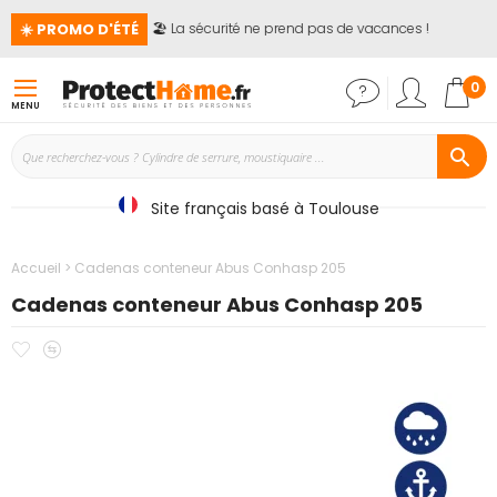
☀️ PROMO D'ÉTÉ
🏖️ La sécurité ne prend pas de vacances !

Mon
0
MENU
Site français basé à Toulouse
Accueil
Cadenas conteneur Abus Conhasp 205
Cadenas conteneur Abus Conhasp 205
Ajouter
Ajouter
Passer
à
au
à
mes
comparateur
la
favoris
fin
de
la