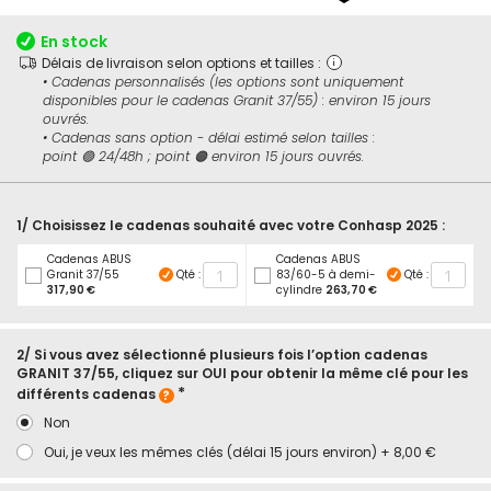
début
de
En stock
la
Délais de livraison selon options et tailles :
Galerie
• Cadenas personnalisés (les options sont uniquement
d’images
disponibles pour le cadenas Granit 37/55) : environ 15 jours
ouvrés.
• Cadenas sans option - délai estimé selon tailles :
point 🟢 24/48h ; point 🟠 environ 15 jours ouvrés.
1/ Choisissez le cadenas souhaité avec votre Conhasp 2025 :
Cadenas ABUS
Cadenas ABUS
Granit 37/55
Qté :
83/60-5 à demi-
Qté :
317,90 €
cylindre
263,70 €
2/ Si vous avez sélectionné plusieurs fois l’option cadenas
GRANIT 37/55, cliquez sur OUI pour obtenir la même clé pour les
différents cadenas
Non
Oui, je veux les mêmes clés (délai 15 jours environ)
+
8,00 €