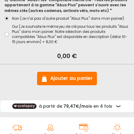
appartenant à la gamme "Abus Plus" peuvent s'ouvrir avec les
mêmes clés (autres cadenas, antivols vélo, moto etc)
Non (Je n'ai pas d'autre produit "Abus Plus" dans mon panier)
Oui (Je souhaite le même jeu de clé pour tous les produits "Abus
Plus" dans mon panier. Notre sélection des produits
compatibles "Abus Plus" est disponible en description (délai 10-
15 jours environ)
+
8,00 €
En
stock
Cadenas
0,00 €
conteneur
Abus
Conhasp
205
Ajouter au panier