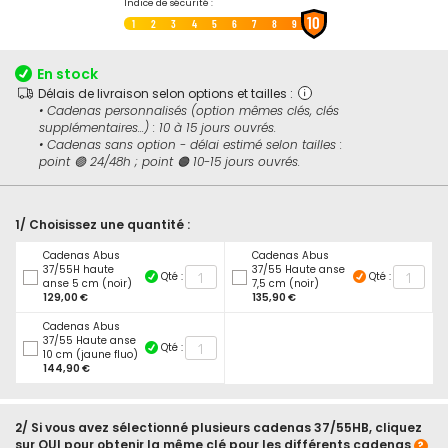
Passer
Indice de sécurité :
10
au
1
2
3
4
5
6
7
8
9
début
de
En stock
la
Délais de livraison selon options et tailles :
Galerie
• Cadenas personnalisés (option mêmes clés, clés
d’images
supplémentaires...) : 10 à 15 jours ouvrés.
• Cadenas sans option - délai estimé selon tailles :
point 🟢 24/48h ; point 🟠 10-15 jours ouvrés.
1/ Choisissez une quantité :
Cadenas Abus
Cadenas Abus
37/55H haute
37/55 Haute anse
Qté :
Qté :
anse 5 cm (noir)
7,5 cm (noir)
129,00 €
135,90 €
Cadenas Abus
37/55 Haute anse
Qté :
10 cm (jaune fluo)
144,90 €
2/ Si vous avez sélectionné plusieurs cadenas 37/55HB, cliquez
sur OUI pour obtenir la même clé pour les différents cadenas