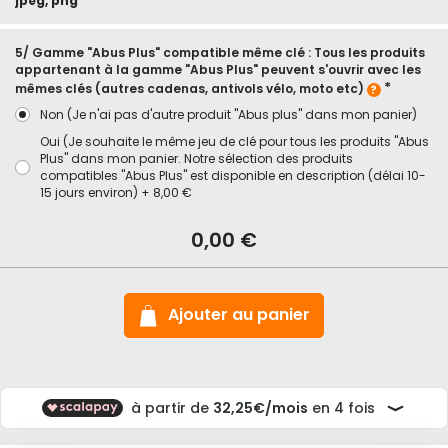
jpeg, png
5/ Gamme "Abus Plus" compatible même clé : Tous les produits
appartenant à la gamme "Abus Plus" peuvent s'ouvrir avec les
mêmes clés (autres cadenas, antivols vélo, moto etc)
Non (Je n'ai pas d'autre produit "Abus plus" dans mon panier)
Oui (Je souhaite le même jeu de clé pour tous les produits "Abus
Plus" dans mon panier. Notre sélection des produits
compatibles "Abus Plus" est disponible en description (délai 10-
15 jours environ)
+
8,00 €
En
stock
Cadenas
0,00 €
Granit
très
haute
sécurité
avec
Ajouter au panier
haute
anse
37/55HB