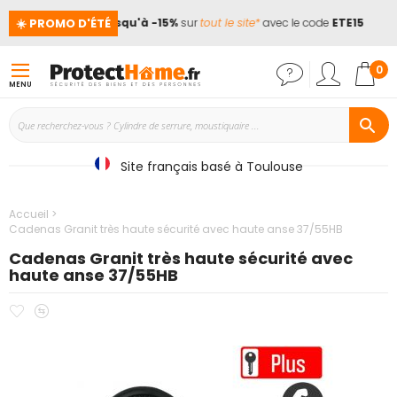
☀️ PROMO D'ÉTÉ
nces !
📢
Jusqu'à -15%
sur
tout le site*
avec le code
ETE15
Mon
0
MENU
Site français basé à Toulouse
Accueil
Cadenas Granit très haute sécurité avec haute anse 37/55HB
Cadenas Granit très haute sécurité avec
haute anse 37/55HB
Ajouter
Ajouter
Passer
à
au
à
mes
comparateur
la
favoris
fin