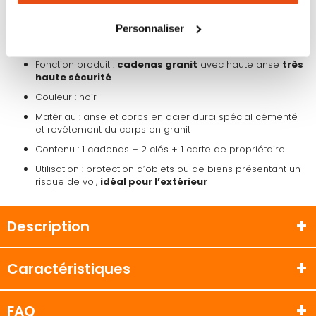
tous les cookies peut limiter certaines fonctionnalités.
Délai de fabrication : environ
10/15 jours
Personnaliser
CARACTÉRISTIQUES :
Fonction produit :
cadenas granit
avec haute anse
très
haute sécurité
Couleur : noir
Matériau : anse et corps en acier durci spécial cémenté
et revêtement du corps en granit
Contenu : 1 cadenas + 2 clés + 1 carte de propriétaire
Utilisation : protection d’objets ou de biens présentant un
risque de vol,
idéal pour l’extérieur
Description
Caractéristiques
FAQ