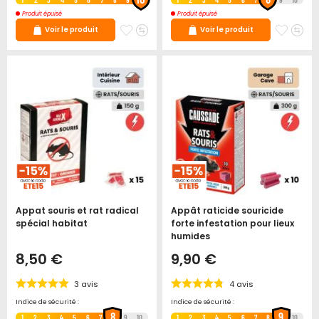
Produit épuisé
Produit épuisé
Ajouter
Ajouter
Ajoute
Ajo
Voir le produit
Voir le produit
à
au
à
au
mes
comparateur
mes
co
favoris
favori
Appat souris et rat radical
Appât raticide souricide
spécial habitat
forte infestation pour lieux
humides
8,50 €
9,90 €
3
avis
4
avis
Indice de sécurité :
Indice de sécurité :
8
9
1
2
3
4
5
6
7
9
10
1
2
3
4
5
6
7
8
10