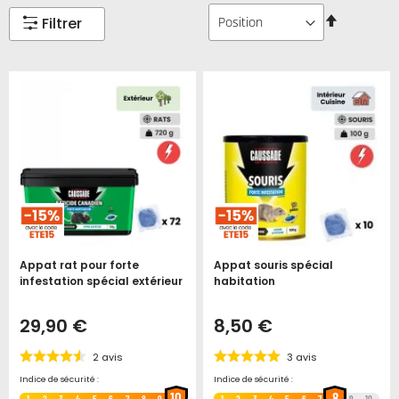
Par
Filtrer
ordre
décroissa
Appat rat pour forte
Appat souris spécial
infestation spécial extérieur
habitation
29,90 €
8,50 €
2
avis
3
avis
Indice de sécurité :
Indice de sécurité :
10
8
1
2
3
4
5
6
7
8
9
1
2
3
4
5
6
7
9
10