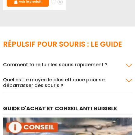
Ajouter
Ajouter
Voir le produit
à
au
mes
comparateur
favoris
RÉPULSIF POUR SOURIS : LE GUIDE
Comment faire fuir les souris rapidement ?
Quel est le moyen le plus efficace pour se
débarrasser des souris ?
GUIDE D'ACHAT ET CONSEIL ANTI NUISIBLE