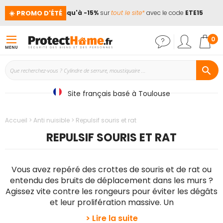
☀️ PROMO D'ÉTÉ
es !
📢
Jusqu'à -15%
sur
tout le site*
avec le code
ETE15
Mon
0
MENU
Site français basé à Toulouse
Accueil
Anti nuisible
Repulsif souris et rat
REPULSIF SOURIS ET RAT
Vous avez repéré des crottes de souris et de rat ou
entendu des bruits de déplacement dans les murs ?
Agissez vite contre les rongeurs pour éviter les dégâts
et leur prolifération massive. Un
> Lire la suite