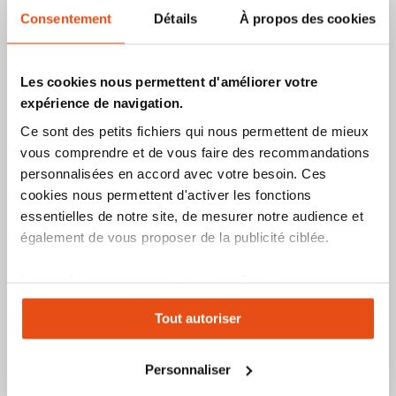
Ajouter
Ajouter
Ajoute
Ajo
Ajouter au panier
Ajouter au panier
Consentement
Détails
À propos des cookies
à
au
à
au
mes
comparateur
mes
co
favoris
favori
Les cookies nous permettent d'améliorer votre
expérience de navigation.
Ce sont des petits fichiers qui nous permettent de mieux
vous comprendre et de vous faire des recommandations
personnalisées en accord avec votre besoin. Ces
cookies nous permettent d'activer les fonctions
essentielles de notre site, de mesurer notre audience et
Appat souricide lieux secs et
Appat raticide pour lieux
également de vous proposer de la publicité ciblée.
humides x12
secs
Les cookies vous permettent donc d'avoir une
6,90 €
expérience personnalisée sur notre site. Vous pouvez
8,25 €
Tout autoriser
changer votre choix à n'importe quel moment. Refuser
1
avis
Indice de sécurité :
tous les cookies peut limiter certaines fonctionnalités.
Indice de sécurité :
8
1
2
3
4
5
6
7
9
10
8
1
2
3
4
5
6
7
9
10
Personnaliser
Produit épuisé
Produit épuisé