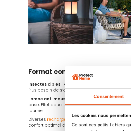
Format compact, facile à transp
Insectes cibles :
Anti moustique tigre, anti mous
Plus besoin de s’appliquer un produit, souvent i
Consentement
Lampe anti moustique exterieur très pratique
,
anse. Effet bouclier qui a fait ses preuves. Enviro
fournie.
Les cookies nous permettent
Diverses
recharge anti moustique
sont disponibl
confort optimal dans la durée :
Ce sont des petits fichiers