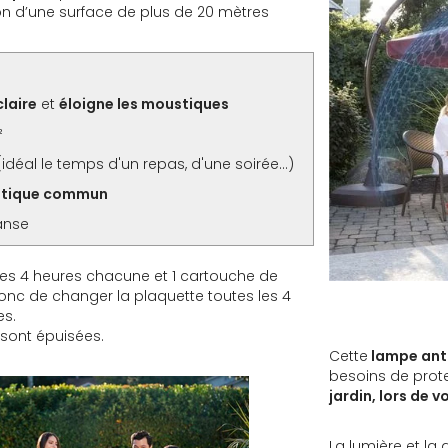
ion d’une surface de plus de 20 mètres
claire
et
éloigne les moustiques
²
(idéal le temps d'un repas, d'une soirée...)
tique commun
anse
aces 4 heures chacune et 1 cartouche de
 donc de changer la plaquette toutes les 4
es.
 sont épuisées.
Cette
lampe ant
besoins de prot
jardin, lors de 
La lumière et la 