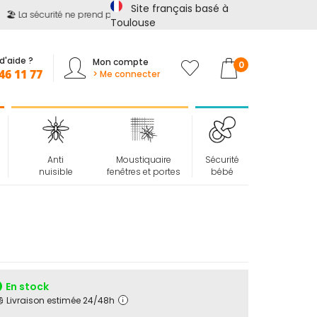
Site français basé à
️ La sécurité ne prend pas de vacances !
📢
Jusqu'à -15%
sur
tout
Toulouse
d'aide ?
Mon compte
Mon panier
0
46 11 77
> Me connecter
Anti
Moustiquaire
Sécurité
nuisible
fenêtres et portes
bébé
En stock
Livraison estimée 24/48h