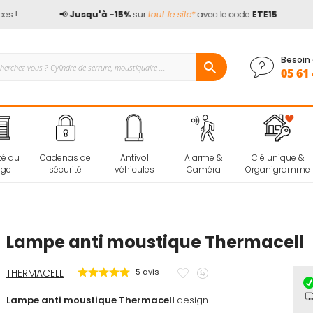
!
📢
Jusqu'à -15%
sur
tout le site*
avec le code
ETE15
🏖
Besoin 
05 61 
té du
Cadenas de
Antivol
Alarme &
Clé unique &
age
sécurité
véhicules
Caméra
Organigramme
Lampe anti moustique Thermacell
Ajouter
Ajouter
THERMACELL
5
avis
à
au
Lampe anti moustique Thermacell
design.
mes
comparateur