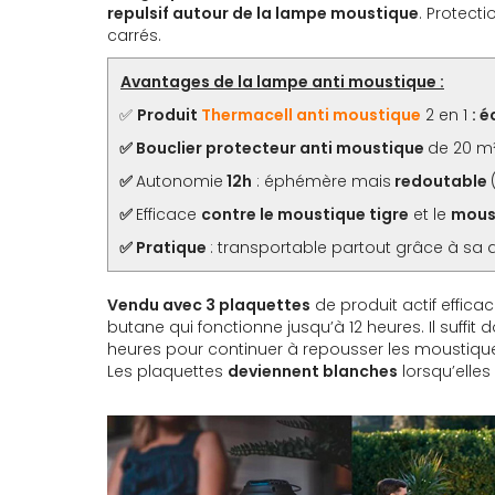
repulsif autour de la lampe moustique
. Protect
carrés.
Avantages de la lampe anti moustique :
✅
Produit
Thermacell anti moustique
2 en 1
: é
✅ Bouclier protecteur anti moustique
de 20 m
✅
Autonomie
12h
: éphémère mais
redoutable
✅
Efficace
contre le moustique tigre
et le
mous
✅ Pratique
: transportable partout grâce à sa 
Vendu avec 3 plaquettes
de produit actif effic
butane qui fonctionne jusqu’à 12 heures. Il suffit
heures pour continuer à repousser les moustiqu
Les plaquettes
deviennent blanches
lorsqu’elles