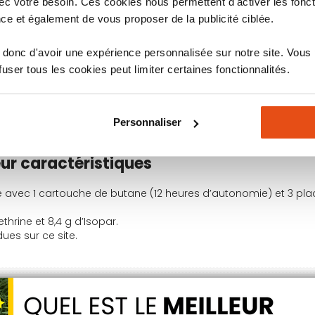
c votre besoin. Ces cookies nous permettent d'activer les fonct
hermacell
ce et également de vous proposer de la publicité ciblée.
Thermacell
Thermacell
donc d'avoir une expérience personnalisée sur notre site. Vous
os produits
Thermacell
ser tous les cookies peut limiter certaines fonctionnalités.
sion sans lampe. À découvrir en cliquant
Personnaliser
eur caractéristiques
vec 1 cartouche de butane (12 heures d’autonomie) et 3 plaqu
ethrine et 8,4 g d’Isopar.
es sur ce site.