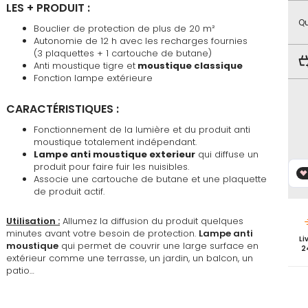
favoris
LES + PRODUIT :
Qu
Bouclier de protection de plus de 20 m²
Autonomie de 12 h avec les recharges fournies
(3 plaquettes + 1 cartouche de butane)
Anti moustique tigre et
moustique classique
Fonction lampe extérieure
CARACTÉRISTIQUES :
Fonctionnement de la lumière et du produit anti
moustique totalement indépendant.
Lampe anti moustique exterieur
qui diffuse un
produit pour faire fuir les nuisibles.
Associe une cartouche de butane et une plaquette
de produit actif.
Utilisation :
Allumez la diffusion du produit quelques
minutes avant votre besoin de protection.
Lampe anti
Li
moustique
qui permet de couvrir une large surface en
2
extérieur comme une terrasse, un jardin, un balcon, un
patio…