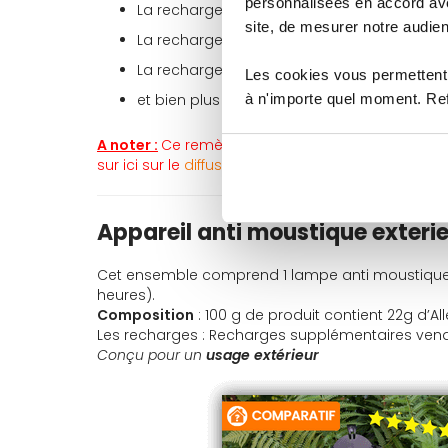
personnalisées en accord ave
La recharge repulsif moustique
12 heures
T
site, de mesurer notre audien
La recharge repulsif moustique
48 heures
La recharge repulsif moustique
120 heures
Les cookies vous permettent 
et bien plus encore dans la catégorie de n
à n'importe quel moment. Refu
A noter :
Ce remède anti moustique existe en ver
sur ici sur le
diffuseur anti moustique thermacell
.
Appareil anti moustique exteri
Cet ensemble comprend 1 lampe anti moustique a
heures).
Composition
: 100 g de produit contient 22g d’All
Les recharges : Recharges supplémentaires vendu
Conçu pour un
usage extérieur