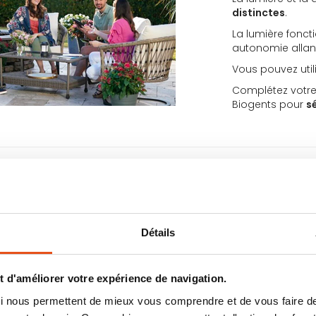
distinctes
.
La lumière fonct
autonomie allan
Vous pouvez uti
Complétez votr
Biogents pour
s
orter et silencieux
tique commun et petits insectes
nefficace et mauvais pour la peau.
Détails
 qui se transporte facilement grâce à sa
n 12 heures d’efficacité avec la recharge
 d'améliorer votre expérience de navigation.
es à la vente afin de vous assurer un
 qui nous permettent de mieux vous comprendre et de vous faire