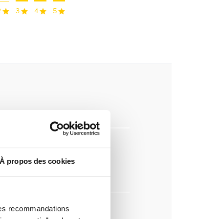
2
3
4
5
À propos des cookies
 des recommandations