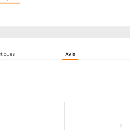
stiques
Avis
5
0