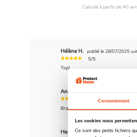
Calculé à partir de 40 avis
Hélène H.
publié le 28/07/2025
sui
5/5
Top!
Annick N.
publié le 10/04/2025
sui
5/5
Consentement
Bravo
Les cookies nous permettent
Ce sont des petits fichiers
Hedy L.
publié le 14/03/2025
suite