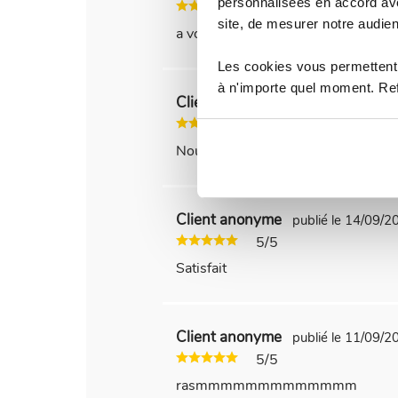
personnalisées en accord ave
4/5
site, de mesurer notre audien
a voir a l'usage
Les cookies vous permettent 
à n'importe quel moment. Refu
Client anonyme
publié le 11/08/
5/5
Nous apprécions le fait de ne pas 
Client anonyme
publié le 14/09/
5/5
Satisfait
Client anonyme
publié le 11/09/
5/5
rasmmmmmmmmmmmmm