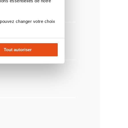
ions essentielles de notre
 pouvez changer votre choix
Tout autoriser