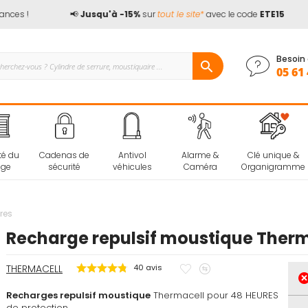
es !
📢
Jusqu'à -15%
sur
tout le site*
avec le code
ETE15
Besoin 
05 61 
té du
Cadenas de
Antivol
Alarme &
Clé unique &
age
sécurité
véhicules
Caméra
Organigramme
res
Recharge repulsif moustique Therm
Ajouter
Ajouter
THERMACELL
40
avis
à
au
Recharges repulsif moustique
Thermacell pour 48 HEURES
mes
comparateur
de protection