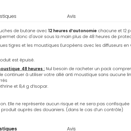
stiques
Avis
ouches de butane avec
12 heures d’autonomie
chacune et 12 p
ermet donc d'avoir sous la main plus de 48 heures de protec
ues tigres et les moustiques Européens avec les diffuseurs en ve
oduit est épuisé.
moustique 48 heures :
Nul besoin de racheter un pack comprenan
 continuer à utiliser votre allié anti moustique sans aucune li
rrés
hrine et 8,4 g d’Isopar.
on. Elle ne représente aucun risque et ne sera pas confisquée 
u produit auprès des douaniers. (dans le cas d’un contrôle)
stiques
Avis