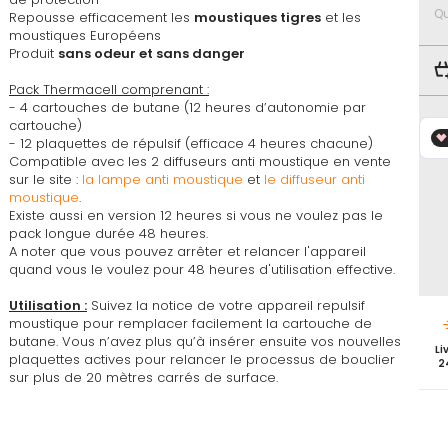
favoris
Qu
Repousse efficacement les
moustiques tigres
et les
moustiques Européens
Produit
sans odeur et sans danger
Pack Thermacell comprenant :
- 4 cartouches de butane (12 heures d’autonomie par
cartouche)
- 12 plaquettes de répulsif (efficace 4 heures chacune)
Compatible avec les 2 diffuseurs anti moustique en vente
sur le site :
la lampe anti moustique
et
le diffuseur anti
moustique
.
Existe aussi en version 12 heures si vous ne voulez pas le
pack longue durée 48 heures.
A noter que vous pouvez arrêter et relancer l'appareil
quand vous le voulez pour 48 heures d'utilisation effective.
Utilisation :
Suivez la notice de votre appareil repulsif
moustique pour remplacer facilement la cartouche de
butane. Vous n’avez plus qu’à insérer ensuite vos nouvelles
Li
plaquettes actives pour relancer le processus de bouclier
2
sur plus de 20 mètres carrés de surface.