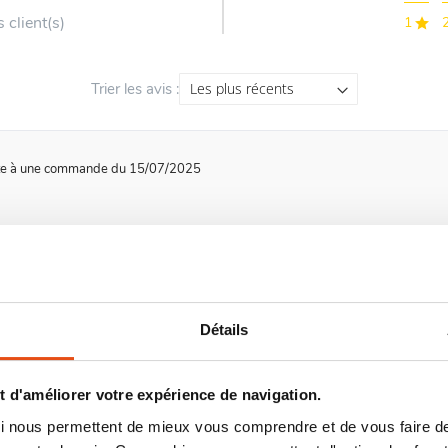
 client(s)
1
Trier les avis :
te à une commande du 15/07/2025
te à une commande du 04/04/2025
Détails
 d'améliorer votre expérience de navigation.
 qui nous permettent de mieux vous comprendre et de vous faire
 à une commande du 05/03/2025