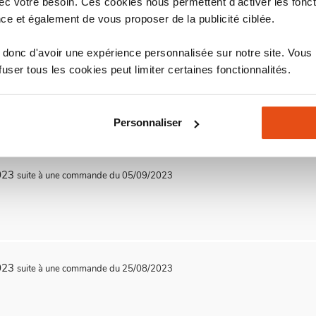
c votre besoin. Ces cookies nous permettent d'activer les fonct
ce et également de vous proposer de la publicité ciblée.
donc d'avoir une expérience personnalisée sur notre site. Vous
ser tous les cookies peut limiter certaines fonctionnalités.
2024
suite à une commande du 05/08/2024
être dérangés par une quelconque odeur.
Personnaliser
2023
suite à une commande du 05/09/2023
2023
suite à une commande du 25/08/2023