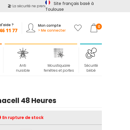
Site français basé à
🏖️ La sécurité ne prend pas de vacances !
📢
Jusqu'à -15%
sur
t
Toulouse
d'aide ?
Mon compte
Mon panier
0
46 11 77
> Me connecter
Anti
Moustiquaire
Sécurité
nuisible
fenêtres et portes
bébé
acell 48 Heures
En rupture de stock